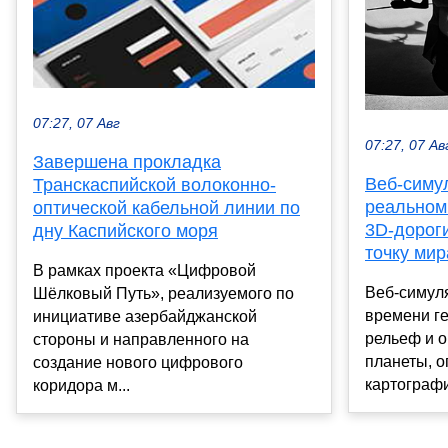
07:27, 07 Авг
07:27, 07 Ав
Завершена прокладка
Веб-симул
Транскаспийской волоконно-
реальном
оптической кабельной линии по
3D-дорог
дну Каспийского моря
точку мир
В рамках проекта «Цифровой
Веб-симуля
Шёлковый Путь», реализуемого по
времени ге
инициативе азербайджанской
рельеф и о
стороны и направленного на
планеты, о
создание нового цифрового
картографи
коридора м...