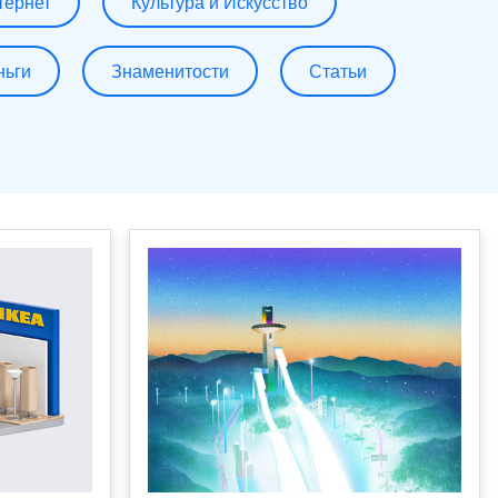
тернет
Культура и Искусство
ньги
Знаменитости
Статьи