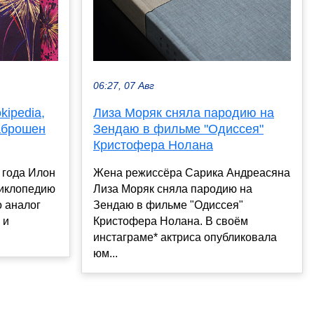
06:27, 07 Авг
kipedia,
Лиза Моряк сняла пародию на
аброшен
Зендаю в фильме "Одиссея"
Кристофера Нолана
 года Илон
Жена режиссёра Сарика Андреасяна
циклопедию
Лиза Моряк сняла пародию на
о аналог
Зендаю в фильме "Одиссея"
 и
Кристофера Нолана. В своём
инстаграме* актриса опубликовала
юм...