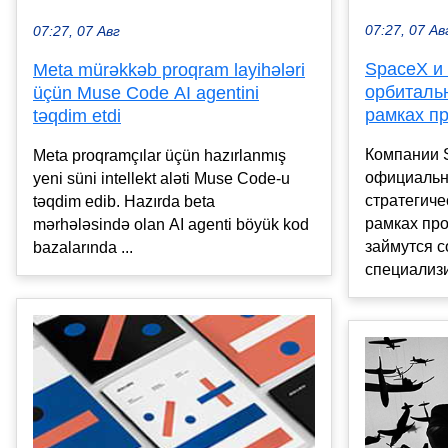
07:27, 07 Ав
07:27, 07 Авг
SpaceX и
Meta mürəkkəb proqram layihələri
орбиталь
üçün Muse Code AI agentini
рамках пр
təqdim etdi
Компании 
Meta proqramçılar üçün hazırlanmış
официальн
yeni süni intellekt aləti Muse Code-u
стратегиче
təqdim edib. Hazırda beta
рамках про
mərhələsində olan AI agenti böyük kod
займутся с
bazalarında ...
специализи