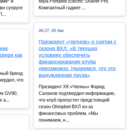
аме* и
Mijia Portable Electric Shaver Pro.
ви супруге
Компактный гаджет ...
...
06:27, 05 Авг
Президент «Челнов» о снятии с
ник
сезона ВХЛ: «В текущих
двери как
условиях обеспечить
финансирование клуба
невозможно. Надеемся, что это
ный бренд
вынужденная пауза»
ердил, что
Президент ХК «Челны» Фарид
ик GV90,
Салахов подтвердил информацию,
 а...
что клуб пропустит предстоящий
сезон Olimpbet ВХЛ из-за
финансовых проблем. «Мы
понимаем, н...