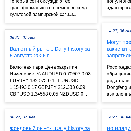
теперь в сети обсуждают её
популярно
трансформацию со времён выхода
адаптирова
культовой вампирской саги.3...
14:27, 06 Ав
06:27, 07 Авг
Могут пре
Валютный рынок, Daily history за
какие кит
5 августа 2026 г.
запретили
Валютная пара Цена закрытия
Росстандар
Изменение, % AUDUSD 0.70507 0.08
обращение
EURJPY 182.073 0.11 EURUSD
ряда транс
1.15493 0.17 GBPJPY 212.333 0.09
Dongfeng и
GBPUSD 1.34558 0.05 NZDUSD 0...
выявленны
06:27, 07 Авг
14:27, 06 Ав
Фондовый рынок, Daily history за
Во Влади