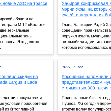
ь новые АЗС на трассе
Хабиров конфисковал
мэрии Уфы, на которых
судей, и передал их б
ирской области на
гистрали М-12 «Восток»
Глава Башкирии Радий Ха
 две зеркальные
совещании правительства 
циональные зоны
поручил изъять муниципа
 сервиса. Это должно
автомобили администрац
.
которые использовались д.
г
04:27, 06 Авг
объявил скидки на
Россиянам напомнили 
ada Largus и Lada
представительском Hyu
стоимостью 300 тысяч 
редложил покупателям
Подержанные бизнес-сед
ые условия приобретения
Hyundai XG сегодня пере
ей из битопливной
вторую волну популярност