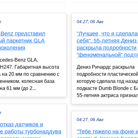
г
04:27, 06 Авг
-Benz представил
"Лучшее, что я сделала
ый паркетник GLA
себя". 55-летняя Дениз
поколения
раскрыла подробности
"феноменальной" подт
cedes-Benz GLA,
 H247. Габаритная высота
Дениз Ричардс раскрыла
 на 20 мм по сравнению с
подробности пластической
енником, колесная база
которую сделала год назад
а 61 мм (до 2...
подкасте Dumb Blonde с Б
55-летняя актриса признала
г
04:27, 06 Авг
отказ датчиков и
е работы турбонаддува
"Тебе тяжело на фоне 