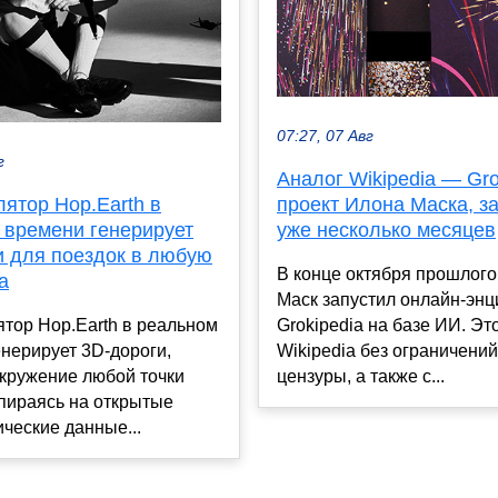
07:27, 07 Авг
г
Аналог Wikipedia — Gro
ятор Hop.Earth в
проект Илона Маска, з
 времени генерирует
уже несколько месяцев
и для поездок в любую
В конце октября прошлого
а
Маск запустил онлайн-эн
тор Hop.Earth в реальном
Grokipedia на базе ИИ. Эт
нерирует 3D-дороги,
Wikipedia без ограничений
кружение любой точки
цензуры, а также с...
пираясь на открытые
ческие данные...