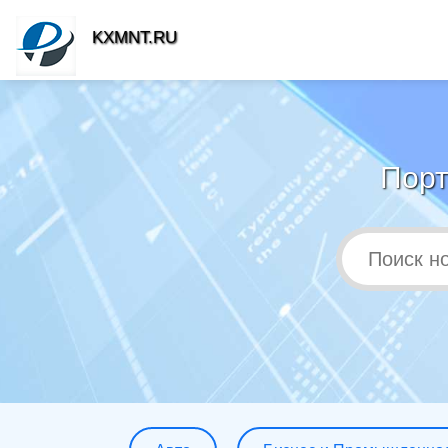
KXMNT.RU
Порт