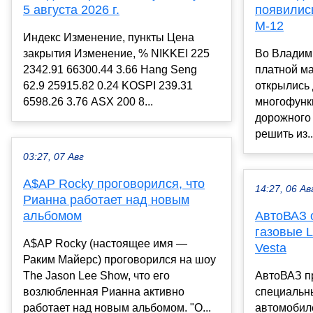
5 августа 2026 г.
появилис
М-12
Индекс Изменение, пункты Цена
закрытия Изменение, % NIKKEI 225
Во Владим
2342.91 66300.44 3.66 Hang Seng
платной ма
62.9 25915.82 0.24 KOSPI 239.31
открылись
6598.26 3.76 ASX 200 8...
многофунк
дорожного
решить из..
03:27, 07 Авг
A$AP Rocky проговорился, что
14:27, 06 Ав
Рианна работает над новым
альбомом
АвтоВАЗ 
газовые L
A$AP Rocky (настоящее имя —
Vesta
Раким Майерс) проговорился на шоу
The Jason Lee Show, что его
АвтоВАЗ п
возлюбленная Рианна активно
специальн
работает над новым альбомом. "О...
автомобил