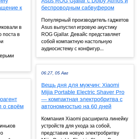
ину
Asus ROG Gjallar с Dolby Atmos и
ащение к
беспроводным сабвуфером
Популярный производитель гаджетов
иковали в
Asus выпустил игровую акустику
о поста в
ROG Gjallar. Девайс представляет
ри
собой компактную настольную
аудиосистему с конфигур...
черьми
06:27, 05 Авг
Вещь дня для мужчин: Xiaomi
Mijia Portable Electric Shaver Pro
ноагент
— компактная электробритва с
л о своём
автономностью на 60 дней
Компания Xiaomi расширила линейку
Тиньков
устройств для ухода за собой,
го
представив новую электробритву