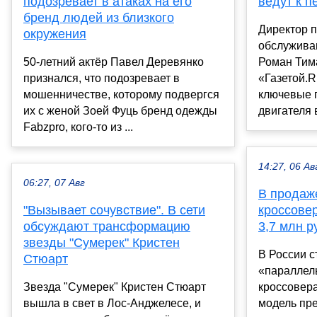
подозревает в атаках на его
ведут к п
бренд людей из близкого
Директор 
окружения
обслужива
50-летний актёр Павел Деревянко
Роман Тим
признался, что подозревает в
«Газетой.R
мошенничестве, которому подвергся
ключевые 
их с женой Зоей Фуць бренд одежды
двигателя в
Fabzpro, кого-то из ...
14:27, 06 Ав
06:27, 07 Авг
В продаж
"Вызывает сочувствие". В сети
кроссовер
обсуждают трансформацию
3,7 млн р
звезды "Сумерек" Кристен
В России с
Стюарт
«параллел
Звезда "Сумерек" Кристен Стюарт
кроссовера
вышла в свет в Лос-Анджелесе, и
модель пр