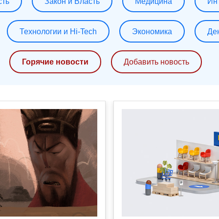
сть
Закон и Власть
Медицина
Ин
Технологии и Hi-Tech
Экономика
Де
Горячие новости
Добавить новость