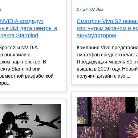
г
07:27, 07 Авг
 NVIDIA создадут
Сматфон Vivo S2 осна
ные ИИ-дата-центры в
изогнутым экраном и е
оекта Starmind
аккумулятором
SpaceX и NVIDIA
Компания Vivo представи
о объявили о
смартфон среднего класса
ском партнерстве. В
Предыдущая модель S1 эт
екта Starmind они
вышла в 2019 году. Новый
овместной разработкой
получил дизайн с изог...
ро...