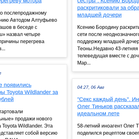
ерегреву мотора
сестры". Ксению Бород
раскритиковали за обр
по послепродажному
младшей дочери
нию Автодом Алтуфьево
ашов в беседе с
Ксению Бородину раскрит
u» назвал четыре
сети после неоднозначног
причины перегрева
поддержку младшей доче
...
Теоны.Недавно 43-летняя
телеведущая вместе с до
Мар...
г
е появились
04:27, 06 Авг
ы Toyota Wildlander за
ублей
"Секс каждый день". И
Олег Тиньков рассказа
тартовали
идеальном лете
ьные» продажи нового
 Toyota Wildlander. Эта
58-летний иноагент Олег 
едставляет собой версию
поделился рецептом свое