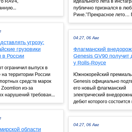
го RAV4,
идеального лета в инстагр
нную...
публично признался в люб
Рине."Прекрасное лето… П
г
04:27, 06 Авг
дставлять угрозу:
айские грузовики
Флагманский внедорож
 в России
Genesis GV90 получит 
у Rolls-Royce
т ограничил выпуск в
 на территории России
Южнокорейский премиаль
портных средств марок
Genesis официально подтв
 Zoomlion из-за
его новый флагманский
х нарушений требован...
электрический внедорожн
дебют которого состоится в
г
04:27, 06 Авг
мирской области