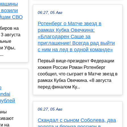
 машины
 возили
06:27, 05 Авг
ойцам СВО
Ротенберг о Матче звезд в
биров на
рамках Кубка Овечкина:
3 августа
«Благодарен Саше за
льные
приглашение! Всегда рад выйти
ии Уфы,
с ним на лед в одной команде»
..
Первый вице-президент Федерации
хоккея России Роман Ротенберг
сообщил, что сыграет в Матче звезд в
рамках Кубка Овечкина. «8 августа
перед финалом Ку...
о
ndai
рублей
06:27, 05 Авг
аны
живают
Скандал с сыном Соболева, два
и на
золота и бронза россиян в