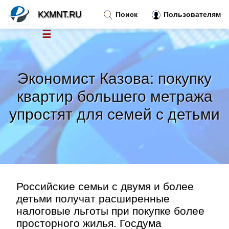
KXMNT.RU
Поиск
Пользователям
☰
Новости
»
Экономист Казова: покупку
Тренды новостей
»
квартир большего метража
упростят для семей с детьми
Рубрики
»
Правила
»
Контакт
»
Российские семьи с двумя и более
детьми получат расширенные
налоговые льготы при покупке более
просторного жилья. Госдума