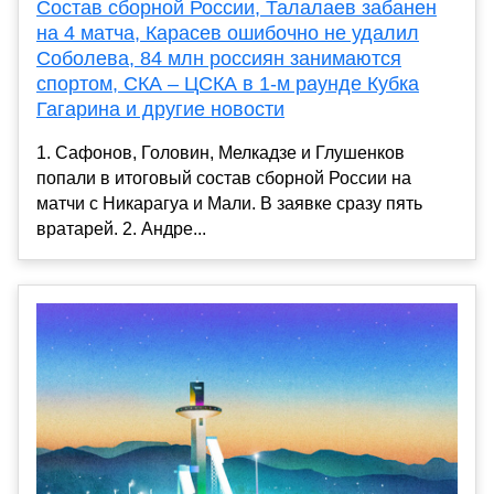
Состав сборной России, Талалаев забанен
на 4 матча, Карасев ошибочно не удалил
Соболева, 84 млн россиян занимаются
спортом, СКА – ЦСКА в 1-м раунде Кубка
Гагарина и другие новости
1. Сафонов, Головин, Мелкадзе и Глушенков
попали в итоговый состав сборной России на
матчи с Никарагуа и Мали. В заявке сразу пять
вратарей. 2. Андре...