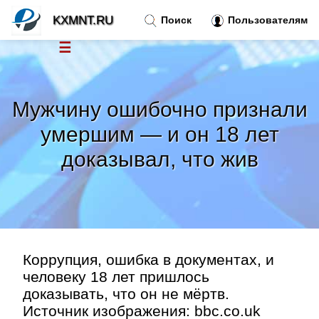
KXMNT.RU
Поиск
Пользователям
☰
Новости
»
Мужчину ошибочно признали
Тренды новостей
»
умершим — и он 18 лет
доказывал, что жив
Рубрики
»
Правила
»
Контакт
»
Коррупция, ошибка в документах, и
человеку 18 лет пришлось
доказывать, что он не мёртв.
Источник изображения: bbc.co.uk