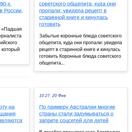
90-х,
советского общепита, куда они
 в России,
пропали: увидела рецепт в
старинной книге и кинулась
готовить
а «Падшая
урналиста
Забытые коронные блюда советского
ийского
общепита, куда они пропали: увидела
 который
рецепт в старинной книге и кинулась
готовить Коронные блюда советского
общепита...
10:27, 20 Фев
оту на
По примеру Австралии многие
ещания
страны стали задумываться о
 являются
запрете соцсетей для детей