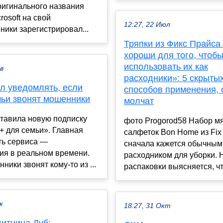
ригинального названия
rosoft на свой
12:27, 22 Июл
ики зарегистрировал...
Тряпки из Фикс Прайса
хороши для того, чтоб
использовать их как
ев
расходники»: 5 скрыты
л уведомлять, если
способов применения, 
мьи звонят мошенники
молчат
тавила новую подписку
фото Progorod58 Набор мя
+ для семьи». Главная
салфеток Bon Home из Fix 
ть сервиса —
сначала кажется обычным
ия в реальном времени.
расходником для уборки. 
ники звонят кому-то из ...
распаковки выясняется, что
к
18:27, 31 Окт