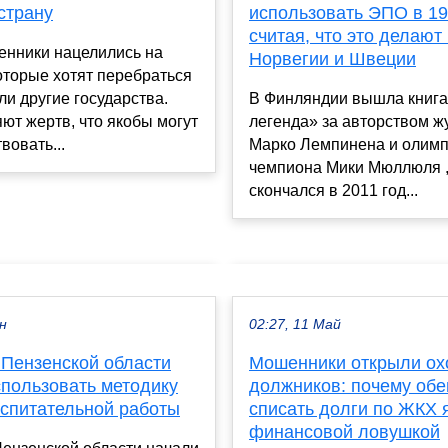
страну
использовать ЭПО в 19
считая, что это делают
нники нацелились на
Норвегии и Швеции
оторые хотят перебраться
ли другие государства.
В Финляндии вышла книг
ют жертв, что якобы могут
легенда» за авторством ж
вовать...
Марко Лемпинена и олимп
чемпиона Мики Мюллюля ,
скончался в 2011 год...
ен
02:27, 11 Май
 Пензенской области
Мошенники открыли ох
спользовать методику
должников: почему об
оспитательной работы
списать долги по ЖКХ
финансовой ловушкой