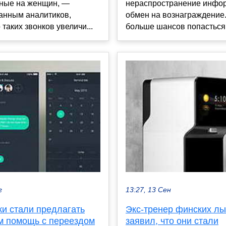
ные на женщин, —
нераспространение инфо
анным аналитиков,
обмен на вознаграждение.
 таких звонков увеличи...
больше шансов попасться н
г
13:27, 13 Сен
и стали предлагать
Экс-тренер финских л
м помощь с переездом
заявил, что они стали