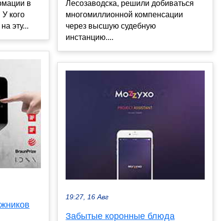
рмации в
Лесозаводска, решили добиваться
 У кого
многомиллионной компенсации
а эту...
через высшую судебную
инстанцию....
19:27, 16 Авг
ыжников
Забытые коронные блюда