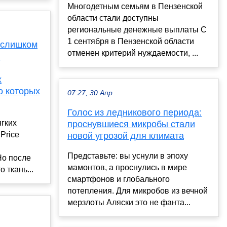
Многодетным семьям в Пензенской
области стали доступны
региональные денежные выплаты С
1 сентября в Пензенской области
 слишком
отменен критерий нуждаемости, ...
ы
х
о которых
07:27, 30 Апр
Голос из ледникового периода:
гких
проснувшиеся микробы стали
Price
новой угрозой для климата
Представьте: вы уснули в эпоху
Но после
мамонтов, а проснулись в мире
 ткань...
смартфонов и глобального
потепления. Для микробов из вечной
мерзлоты Аляски это не фанта...