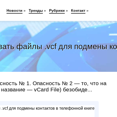
Новости
»
Тренды
»
Рубрики
»
Контакт
»
ать файлы .vcf для подмены ко
сность № 1. Опасность № 2 — то, что на
название — vCard File) безобиде...