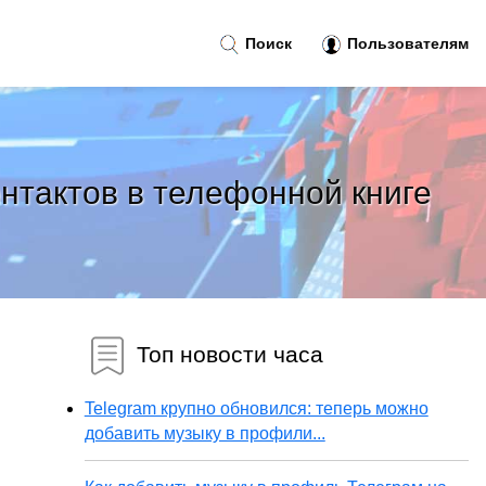
Поиск
Пользователям
нтактов в телефонной книге
Топ новости часа
Telegram крупно обновился: теперь можно
добавить музыку в профили...