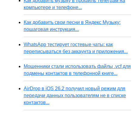
Как добавить музыку в профиль Телеграм на
компьютере и телефоне...
Как добавить свои песни в Яндекс Музыку:
пошаговая инструкция...
WhatsApp тестирует гостевые чаты: как
переписываться без аккаунта и приложения...
Мошенники стали использовать файлы .vcf для
подмены контактов в телефонной книге...
AirDrop в iOS 26.2 получил новый режим для
передачи данных пользователям не в списке
контактов...