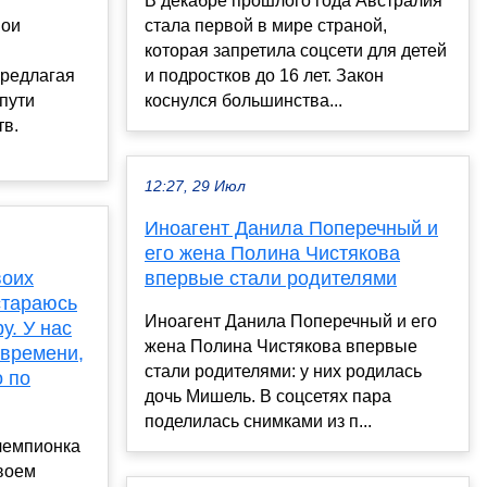
В декабре прошлого года Австралия
вои
стала первой в мире страной,
которая запретила соцсети для детей
предлагая
и подростков до 16 лет. Закон
пути
коснулся большинства...
тв.
12:27, 29 Июл
Иноагент Данила Поперечный и
его жена Полина Чистякова
воих
впервые стали родителями
стараюсь
Иноагент Данила Поперечный и его
у. У нас
жена Полина Чистякова впервые
 времени,
стали родителями: у них родилась
о по
дочь Мишель. В соцсетях пара
поделилась снимками из п...
чемпионка
воем