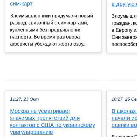
сим-карт
в другую 
Злоумышленники придумали новый
Злоумышле
развод, связанный с сим-картами,
граждан, к
купленными без предъявления
в Европу и
паспорта. Во время разговора
Они заверя
аферисты убеждают жертв озву...
поспособст
11:27, 23 Окт
10:27, 25 С
Москва не усматривает
В школах
значимых препятствий для
начали и
контактов с США по украинскому
оценки в
урегулированию