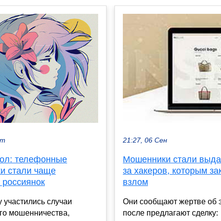
кт
21:27, 06 Сен
ол: телефонные
Мошенники стали выда
и стали чаще
за хакеров, которым за
 россиянок
взлом
у участились случаи
Они сообщают жертве об э
го мошенничества,
после предлагают сделку: