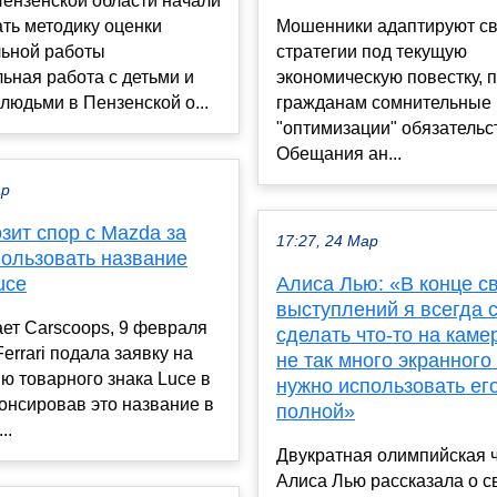
ензенской области начали
ть методику оценки
Мошенники адаптируют с
льной работы
стратегии под текущую
ьная работа с детьми и
экономическую повестку, 
юдьми в Пензенской о...
гражданам сомнительные 
"оптимизации" обязательс
Обещания ан...
ар
розит спор с Mazda за
17:27, 24 Мар
пользовать название
uce
Алиса Лью: «В конце с
выступлений я всегда 
ет Carscoops, 9 февраля
сделать что-то на камер
Ferrari подала заявку на
не так много экранного
ю товарного знака Luce в
нужно использовать ег
онсировав это название в
полной»
..
Двукратная олимпийская 
Алиса Лью рассказала о с