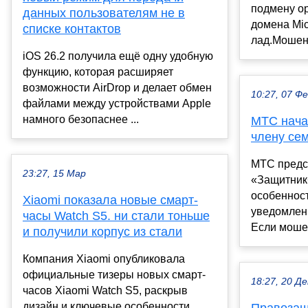
подмену о
данных пользователям не в
домена Mic
списке контактов
лад.Мошенн
iOS 26.2 получила ещё одну удобную
функцию, которая расширяет
возможности AirDrop и делает обмен
10:27, 07 Ф
файлами между устройствами Apple
намного безопаснее ...
МТС нача
члену се
МТС предс
23:27, 15 Мар
«Защитник
особеннос
Xiaomi показала новые смарт-
уведомлен
часы Watch S5. ни стали тоньше
Если мошен
и получили корпус из стали
Компания Xiaomi опубликовала
официальные тизеры новых смарт-
18:27, 20 Де
часов Xiaomi Watch S5, раскрыв
дизайн и ключевые особенности