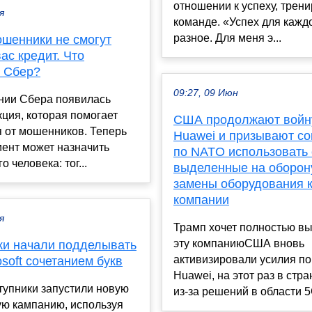
отношении к успеху, трен
я
команде. «Успех для кажд
разное. Для меня э...
ошенники не смогут
вас кредит. Что
 Сбер?
09:27, 09 Июн
нии Сбера появилась
ция, которая помогает
США продолжают войн
 от мошенников. Теперь
Huawei и призывают с
ент может назначить
по NATO использовать 
 человека: тог...
выделенные на оборону
замены оборудования 
компании
я
Трамп хочет полностью вы
эту компаниюСША вновь
и начали подделывать
активизировали усилия по
osoft сочетанием букв
Huawei, на этот раз в стр
тупники запустили новую
из-за решений в области 5G
ю кампанию, используя