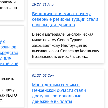
ировкам и
15:27, 21 Апр
ого значит
Биологическая мина: почему
северные регионы Турции стали
опасны для туристов
В этом материале: Биологическая
мина: почему Север Турции
у с
закрывает кожу Инструкция по
оюзников
выживанию: от Сиваса до Кастамону
средства,
Безопасность или хайп: стоит...
, для
китайской
01:27, 06 Сен
теснить
Многодетным семьям в
 запрету
Пензенской области стали
анах NATO
доступны региональные
....
денежные выплаты