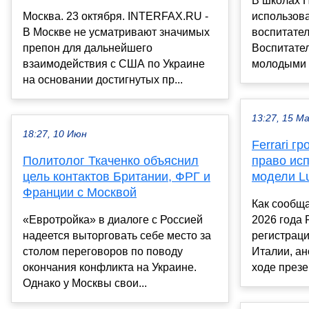
В школах П
Москва. 23 октября. INTERFAX.RU -
использова
В Москве не усматривают значимых
воспитате
препон для дальнейшего
Воспитател
взаимодействия с США по Украине
молодыми л
на основании достигнутых пр...
13:27, 15 М
18:27, 10 Июн
Ferrari г
Политолог Ткаченко объяснил
право ис
цель контактов Британии, ФРГ и
модели L
Франции с Москвой
Как сообща
«Евротройка» в диалоге с Россией
2026 года 
надеется выторговать себе место за
регистраци
столом переговоров по поводу
Италии, ан
окончания конфликта на Украине.
ходе презе.
Однако у Москвы свои...