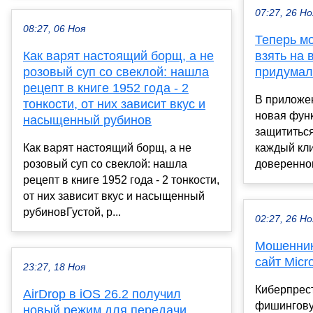
07:27, 26 Но
08:27, 06 Ноя
Теперь м
Как варят настоящий борщ, а не
взять на 
розовый суп со свеклой: нашла
придумал
рецепт в книге 1952 года - 2
В приложе
тонкости, от них зависит вкус и
новая функ
насыщенный рубинов
защититься
Как варят настоящий борщ, а не
каждый кли
розовый суп со свеклой: нашла
доверенного
рецепт в книге 1952 года - 2 тонкости,
от них зависит вкус и насыщенный
рубиновГустой, р...
02:27, 26 Но
Мошенник
сайт Micr
23:27, 18 Ноя
Киберпрес
AirDrop в iOS 26.2 получил
фишингову
новый режим для передачи