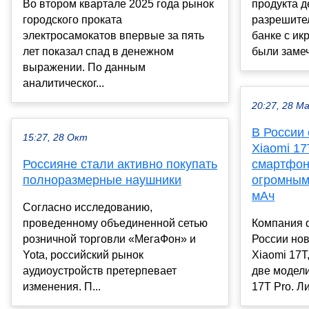
Во втором квартале 2025 года рынок
продукта д
городского проката
разрешите
электросамокатов впервые за пять
банке с ик
лет показал спад в денежном
были замеч
выражении. По данным
аналитическог...
20:27, 28 М
В России
15:27, 28 Окт
Xiaomi 17
Россияне стали активно покупать
смартфон
полноразмерные наушники
огромным
мАч
Согласно исследованию,
проведенному объединенной сетью
Компания 
розничной торговли «МегаФон» и
России но
Yota, российский рынок
Xiaomi 17T
аудиоустройств претерпевает
две модели
изменения. П...
17T Pro. Ли