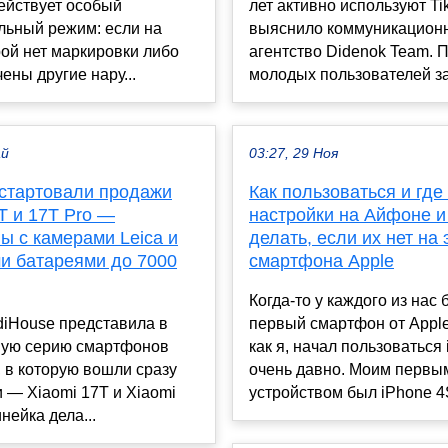
ействует особый
лет активно используют Ti
льный режим: если на
выяснило коммуникацион
рой нет маркировки либо
агентство Didenok Team. 
ены другие нару...
молодых пользователей за.
ай
03:27, 29 Ноя
 стартовали продажи
Как пользоваться и где
T и 17T Pro —
настройки на Айфоне и
ы с камерами Leica и
делать, если их нет на
и батареями до 7000
смартфона Apple
Когда-то у каждого из нас
diHouse представила в
первый смартфон от Apple.
вую серию смартфонов
как я, начал пользоваться
, в которую вошли сразу
очень давно. Моим первы
 — Xiaomi 17T и Xiaomi
устройством был iPhone 4S
нейка дела...