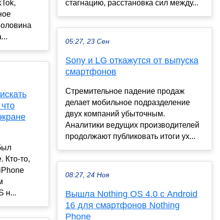
kTok,
стагнацию, расстановка сил между...
ное
Половина
..
05:27, 23 Сен
Sony и LG откажутся от выпуска
смартфонов
Стремительное падение продаж
 искать
делает мобильное подразделение
 что
двух компаний убыточным.
 экране
Аналитики ведущих производителей
продолжают публиковать итоги ух...
 был
 Кто-то,
 iPhone
08:27, 24 Ноя
м
 н...
Вышла Nothing OS 4.0 с Android
16 для смартфонов Nothing
Phone