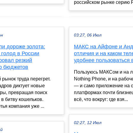
российском рынке серию R
юн
03:27, 06 Июл
ли дороже золота:
МАКС на Айфоне и Ан
 голод в России
отличия и на каком те
ровал резкий
удобнее пользоваться 
р бюджетов
Пользуюсь МАКСом и на 
 рынок труда перегрет.
Nothing Phone, и на рабо
адров диктует новые
— и само приложение на 
гры, превращая поиск
платформах почти близнец
 в битву кошельков.
всё, что вокруг: где взя...
тья компания уже ...
02:27, 12 Июл
ай