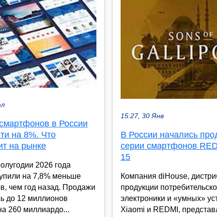
юл
15:27, 30 Янв
смартфонов в России
ти на 8%. Что
В России начались пр
ит на рынке
серии смартфонов RED
15
олугодии 2026 года
купили на 7,8% меньше
Компания diHouse, дистр
, чем год назад. Продажи
продукции потребительск
ь до 12 миллионов
электроники и «умных» ус
на 260 миллиардо...
Xiaomi и REDMI, представ