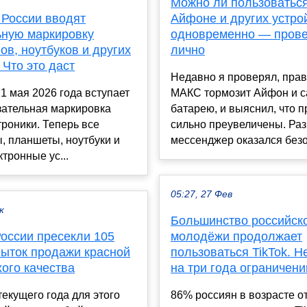
Можно ли пользоватьс
 России вводят
Айфоне и других устро
ьную маркировку
одновременно — пров
в, ноутбуков и других
лично
 Что это даст
Недавно я проверял, прав
 1 мая 2026 года вступает
МАКС тормозит Айфон и с
зательная маркировка
батарею, и выяснил, что п
роники. Теперь все
сильно преувеличены. Раз
, планшеты, ноутбуки и
мессенджер оказался безо
ктронные ус...
05:27, 27 Фев
к
Большинство российск
России пресекли 105
молодёжи продолжает
пыток продажи красной
пользоваться TikTok. Н
ого качества
на три года ограничени
текущего года для этого
86% россиян в возрасте от