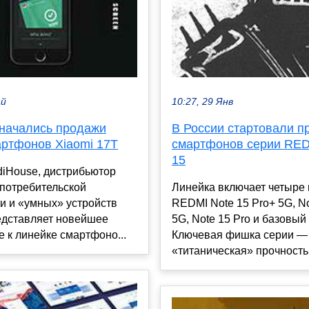
ай
10:27, 29 Янв
 начались продажи
В России стартовали п
артфонов Xiaomi 17T
смартфонов серии RED
15
diHouse, дистрибьютор
 потребительской
Линейка включает четыре 
и и «умных» устройств
REDMI Note 15 Pro+ 5G, No
едставляет новейшее
5G, Note 15 Pro и базовый 
 к линейке смартфоно...
Ключевая фишка серии —
«титаническая» прочность.