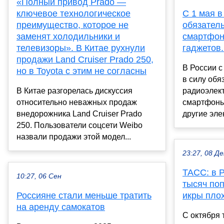
«Полный привод Prado —
ключевое технологическое
С 1 мая в
преимущество, которое не
обязател
заменят холодильники и
смартфоно
телевизоры». В Китае рухнули
гаджетов.
продажи Land Cruiser Prado 250,
В России с
но в Toyota с этим не согласны
в силу обя
В Китае разгорелась дискуссия
радиоэлект
относительно неважных продаж
смартфоны
внедорожника Land Cruiser Prado
другие эле
250. Пользователи соцсети Weibo
назвали продажи этой модел...
23:27, 08 Де
ТАСС: в 
10:27, 06 Сен
тысяч по
Россияне стали меньше тратить
икры плох
на аренду самокатов
С октября 