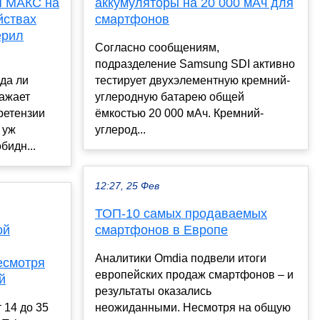
я МАКС на
аккумуляторы на 20 000 мАч для
йствах
смартфонов
ерил
Согласно сообщениям,
подразделение Samsung SDI активно
да ли
тестирует двухэлементную кремний-
ажает
углеродную батарею общей
ретензии
ёмкостью 20 000 мАч. Кремний-
 уж
углерод...
бидн...
12:27, 25 Фев
ТОП-10 самых продаваемых
ой
смартфонов в Европе
Аналитики Omdia подвели итоги
есмотря
европейских продаж смартфонов – и
й
результаты оказались
 14 до 35
неожиданными. Несмотря на общую