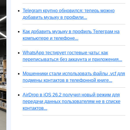
Telegram крупно обновился: теперь можно
добавить музыку в профили...
Как добавить музыку в профиль Телеграм на
компьютере и телефоне...
WhatsApp тестирует гостевые чаты: как
переписываться без аккаунта и приложения...
Мошенники стали использовать файлы .vcf для
подмены контактов в телефонной книге...
AirDrop в iOS 26.2 получил новый режим для
передачи данных пользователям не в списке
контактов...