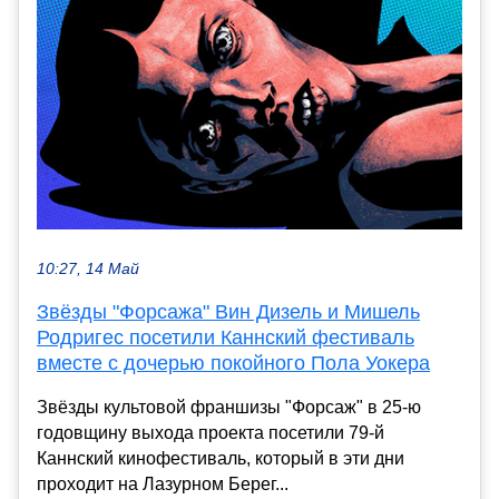
10:27, 14 Май
Звёзды "Форсажа" Вин Дизель и Мишель
Родригес посетили Каннский фестиваль
вместе с дочерью покойного Пола Уокера
Звёзды культовой франшизы "Форсаж" в 25-ю
годовщину выхода проекта посетили 79-й
Каннский кинофестиваль, который в эти дни
проходит на Лазурном Берег...