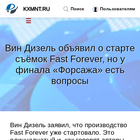
KXMNT.RU
Поиск
Пользователям
☰
Новости
»
Вин Дизель объявил о старте
Тренды новостей
»
съёмок Fast Forever, но у
финала «Форсажа» есть
Рубрики
»
вопросы
Правила
»
Контакт
»
Вин Дизель заявил, что производство
Fast Forever уже стартовало. Это
одиннадцатый и, как говорят авторы,