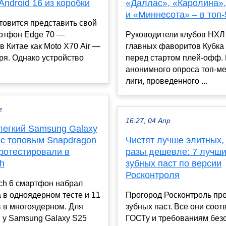
Android 16 из коробки
«Даллас», «Каролина»
и «Миннесота» – в топ-
отовится представить свой
ртфон Edge 70 —
Руководители клубов НХЛ
в Китае как Moto X70 Air —
главных фаворитов Кубка
ря. Однако устройство
перед стартом плей-офф.
анонимного опроса топ-м
лиги, проведенного ...
г
16:27, 04 Апр
легкий Samsung Galaxy
 с топовым Snapdragon
Чистят лучше элитных, 
 протестировали в
разы дешевле: 7 лучши
h
зубных паст по версии
Росконтроля
ch 6 смартфон набрал
 в одноядерном тесте и 11
Прогород Росконтроль пр
 в многоядерном. Для
зубных паст. Все они соот
 у Samsung Galaxy S25
ГОСТу и требованиям без