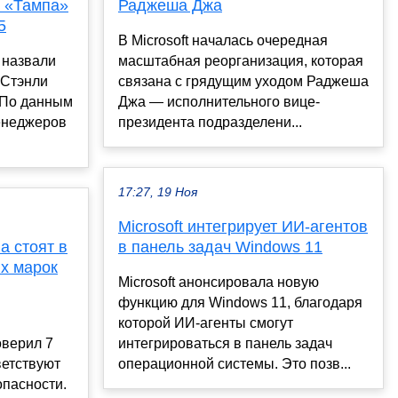
, «Тампа»
Раджеша Джа
5
В Microsoft началась очередная
 назвали
масштабная реорганизация, которая
 Стэнли
связана с грядущим уходом Раджеша
 По данным
Джа — исполнительного вице-
енеджеров
президента подразделени...
17:27, 19 Ноя
Microsoft интегрирует ИИ-агентов
а стоят в
в панель задач Windows 11
х марок
Microsoft анонсировала новую
функцию для Windows 11, благодаря
которой ИИ-агенты смогут
оверил 7
интегрироваться в панель задач
ветствуют
операционной системы. Это позв...
опасности.