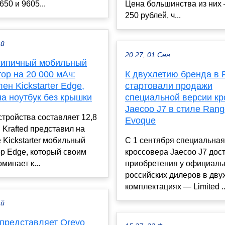
650 и 9605...
Цена большинства из них 
250 рублей, ч...
ай
20:27, 01 Сен
типичный мобильный
ор на 20 000 мАч:
К двухлетию бренда в 
ен Kickstarter Edge,
стартовали продажи
а ноутбук без крышки
специальной версии кр
Jaecoo J7 в стиле Rang
тройства составляет 12,8
Evoque
Krafted представил на
Kickstarter мобильный
C 1 сентября специальная
р Edge, который своим
кроссовера Jaecoo J7 дос
минает к...
приобретения у официал
российских дилеров в дву
комплектациях — Limited ..
ай
 представляет Qrevo