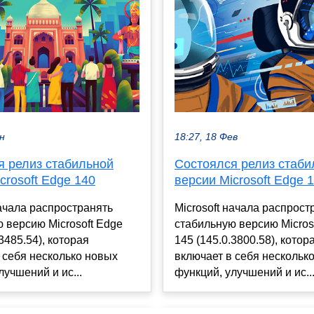
ен
18:27, 18 Фев
я релиз стабильной
Состоялся релиз стаби
crosoft Edge 140
версии Microsoft Edge 
начала распространять
Microsoft начала распрост
 версию Microsoft Edge
стабильную версию Micros
3485.54), которая
145 (145.0.3800.58), котор
 себя несколько новых
включает в себя нескольк
лучшений и ис...
функций, улучшений и ис..