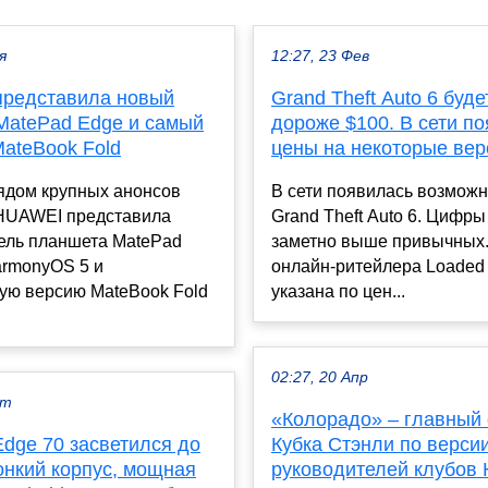
я
12:27, 23 Фев
редставила новый
Grand Theft Auto 6 буде
MatePad Edge и самый
дороже $100. В сети п
MateBook Fold
цены на некоторые вер
ядом крупных анонсов
В сети появилась возможн
HUAWEI представила
Grand Theft Auto 6. Цифры
ель планшета MatePad
заметно выше привычных.
armonyOS 5 и
онлайн-ритейлера Loaded
ую версию MateBook Fold
указана по цен...
02:27, 20 Апр
кт
«Колорадо» – главный
Edge 70 засветился до
Кубка Стэнли по верси
онкий корпус, мощная
руководителей клубов 