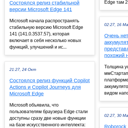
Edge там 2
Состоялся релиз стабильной
версии Microsoft Edge 141
Microsoft начала распространять
02:27, 16 М
стабильную версию Microsoft Edge
141 (141.0.3537.57), которая
Очень не
включает в себя несколько новых
аккумулят
функций, улучшений и ис...
представл
похожий н
Толщина ус
21:27, 24 Окт
ммСтартап 
платформе 
Состоялся релиз функций Copilot
аккумулято
Actions и Copilot Journeys для
видом напо
Microsoft Edge
Microsoft объявила, что
пользователям браузера Edge стали
02:27, 30 М
доступны сразу две новые функции
на базе искусственного интеллекта:
Roborock