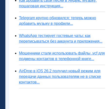
Как добавить свои песни в Яндекс Музыку:
пошаговая инструкция...
Telegram крупно обновился: теперь можно
добавить музыку в профили...
WhatsApp тестирует гостевые чаты: как
переписываться без аккаунта и приложения...
Мошенники стали использовать файлы .vcf для
подмены контактов в телефонной книге...
AirDrop в iOS 26.2 получил новый режим для
передачи данных пользователям не в списке
контактов...