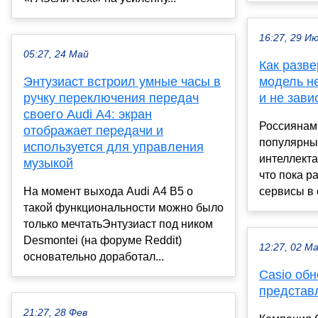
16:27, 29 И
05:27, 24 Май
Как разв
Энтузиаст встроил умные часы в
модель н
ручку переключения передач
и не зави
своего Audi A4: экран
Россиянам
отображает передачи и
популярны
используется для управления
интеллекта
музыкой
что пока р
На момент выхода Audi A4 B5 о
сервисы в 
такой функциональности можно было
только мечтатьЭнтузиаст под ником
Desmontei (на форуме Reddit)
12:27, 02 М
основательно доработал...
Casio об
представ
21:27, 28 Фев