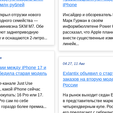
 млн рублей
iPhone
крыл отгрузки нового
Инсайдер и обозреватель
одного семейства —
Марк Гурман в своём
 минивэна SKM M7. Обе
информбюллетене Power 
еют заднеприводную
рассказал, что Apple план
 и оснащаются 2-литро...
внести существенные изм
линейк...
я
04:27, 11 Авг
ии между iPhone 17 и
обедила старая модель
Exlantix объявил о ста
заказов на вторую мод
-канале Just Use
России
, какой iPhone сейчас
окупать: 16 Pro или 17.
На рынок выходит седан 
Pro сам по себе
в представительстве мар
гораздо более премиа...
четырехдверным купе. Ро
его предлагают с гибридн