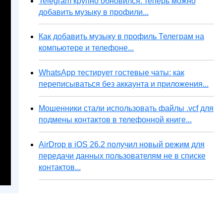
Telegram крупно обновился: теперь можно
добавить музыку в профили...
Как добавить музыку в профиль Телеграм на
компьютере и телефоне...
WhatsApp тестирует гостевые чаты: как
переписываться без аккаунта и приложения...
Мошенники стали использовать файлы .vcf для
подмены контактов в телефонной книге...
AirDrop в iOS 26.2 получил новый режим для
передачи данных пользователям не в списке
контактов...