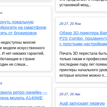
установкой мощ...
юн
ернуть локальную
20:27, 20 Янв
ейросети на смартфоне
сеть от блокировок
Обзор 3D-принтера Ba
P2S Combo: продвинут
 недоступны многие
с простыми настройкам
е модели искусственного
. И нет никаких гарантий,
Печать 3D перестала быть
аботающие в стране
только гикам и професси
один не слишк...
последние пару лет появи
принтеры начального уров
которые вполне можно п...
ай
новила ретро-линейку —
20:27, 20 Авг
лена модель A140WE
Audi запускает первую