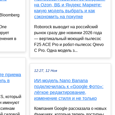
на Ozon, ВБ и Яндекс Маркете:
какую модель выбрать и как
 Bloomberg
сэкономить на покупке
One
Roborock выводит на российский
ирует
рынок сразу две новинки 2026 года
енения в
— вертикальный моющий пылесос
F25 ACE Pro и робот-пылесос Qrevo
C Pro. Одна модель з...
12:27, 12 Ноя
рте приема
ель в
ИИ-модель Nano Banana
подключилась к «Google Фото»:
лёгкое редактирование,
ES, который
изменение стиля и не только
ки именуют
ссиянам
Компания Google рассказала о новых
ой силовой
функциях, которые теперь доступны