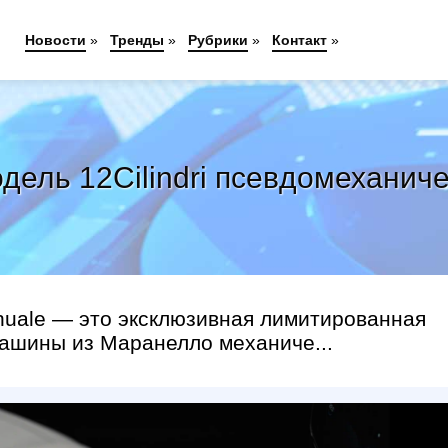
Новости
»
Тренды
»
Рубрики
»
Контакт
»
одель 12Cilindri псевдомеханич
Manuale — это эксклюзивная лимитированная
машины из Маранелло механиче...