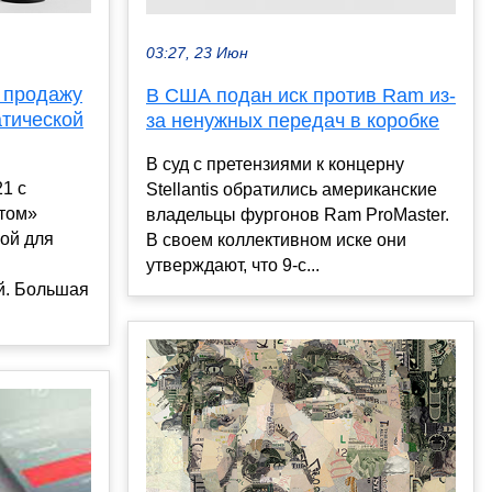
03:27, 23 Июн
 продажу
В США подан иск против Ram из-
атической
за ненужных передач в коробке
В суд с претензиями к концерну
1 с
Stellantis обратились американские
том»
владельцы фургонов Ram ProMaster.
ой для
В своем коллективном иске они
утверждают, что 9-с...
й. Большая