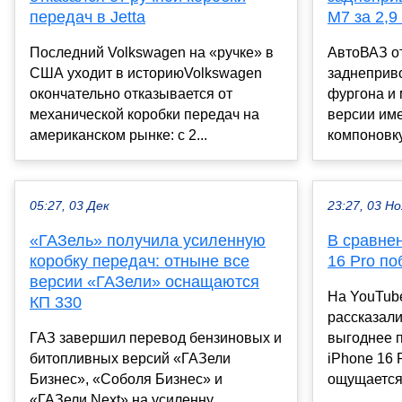
передач в Jetta
M7 за 2,9
Последний Volkswagen на «ручке» в
АвтоВАЗ от
США уходит в историюVolkswagen
заднеприв
окончательно отказывается от
фургона и
механической коробки передач на
версии им
американском рынке: с 2...
компоновку
05:27, 03 Дек
23:27, 03 Но
«ГАЗель» получила усиленную
В сравнен
коробку передач: отныне все
16 Pro п
версии «ГАЗели» оснащаются
На YouTube
КП 330
рассказали
ГАЗ завершил перевод бензиновых и
выгоднее п
битопливных версий «ГАЗели
iPhone 16 
Бизнес», «Соболя Бизнес» и
ощущается 
«ГАЗели Next» на усиленну...