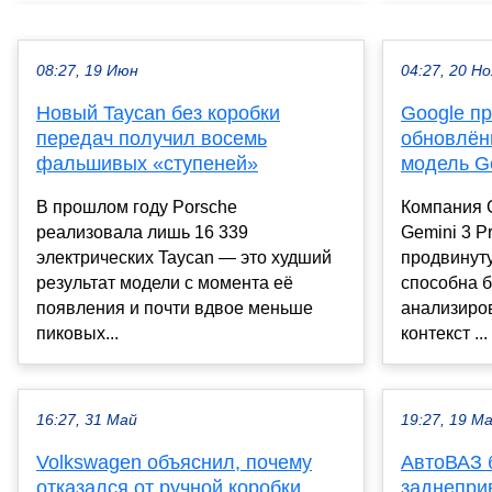
08:27, 19 Июн
04:27, 20 Но
Новый Taycan без коробки
Google п
передач получил восемь
обновлён
фальшивых «ступеней»
модель G
В прошлом году Porsche
Компания 
реализовала лишь 16 339
Gemini 3 P
электрических Taycan — это худший
продвинут
результат модели с момента её
способна б
появления и почти вдвое меньше
анализиров
пиковых...
контекст ...
16:27, 31 Май
19:27, 19 М
Volkswagen объяснил, почему
АвтоВАЗ 
отказался от ручной коробки
заднепри