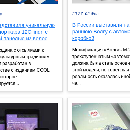
20:27, 02 Фев
в
В России выставили на
редставила уникальную
раннюю Волгу с автом
орткара 12Cilindri с
коробкой
й панелью из волос
Модификация «Волги» М-2
здана с отсылками к
трехступенчатым «автома
 культурным традициям.
должна была стать основн
 разработан в
этой модели, но советская
естве с изданием COOL
реальность оказалась ино
которое
ча...
руется...