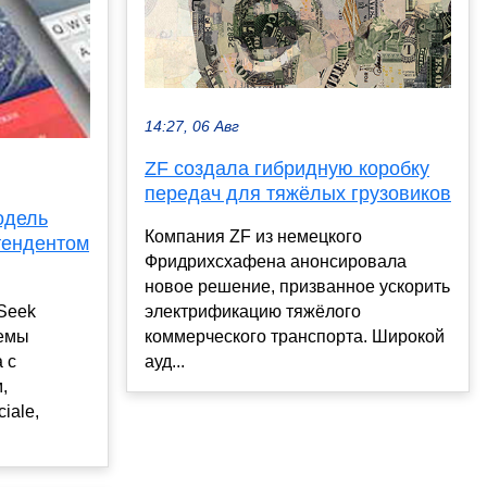
14:27, 06 Авг
ZF создала гибридную коробку
передач для тяжёлых грузовиков
одель
Компания ZF из немецкого
тендентом
Фридрихсхафена анонсировала
новое решение, призванное ускорить
Seek
электрификацию тяжёлого
темы
коммерческого транспорта. Широкой
 с
ауд...
,
iale,