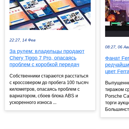
22:27, 14 Фев
08:27, 06 Ав
За рулем: владельцы продают
Chery Tiggo 7 Pro, опасаясь
Фанат Fer
проблем с коробкой передач
редчайши
цвет Ferra
Собственники стараются расстаться
с кроссовером до пробега 100 тысяч
Выпущенн
километров, опасаясь проблем с
тиражом с
вариатором, сбоев блока ABS и
Porsche Ca
ускоренного износа ...
торги аук
Большинств