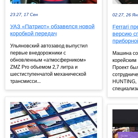
23:27, 17 Сен
02:27, 26 Ян
УАЗ «Патриот» обзавелся новой
Ferrari п
коробкой передач
версию сп
приборно
Ульяновский автозавод выпустил
первые внедорожники с
Машина со
обновленным «атмосферником»
корейским
ZMZ Pro объемом 2,7 литра и
Проект был
шестиступенчатой механической
сотруднич
трансмисси...
HUNTING, 
специализи