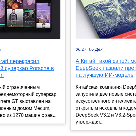
06:27, 06 Дек
г
А Китай тихой сапой: м
rari перекрасил
DeepSeek назвали пре
й суперкар Porsche в
на лучшую ИИ-модель
ri
Китайская компания Deep
ый ограниченным
запустила две новые сис
реднемоторный суперкар
искусственного интеллекта
rrera GT выставлен на
открытым исходным кодом
ционным домом Mecum.
DeepSeek V3.2 и V3.2-Spec
о из 1270 машин с зав...
утверждая...