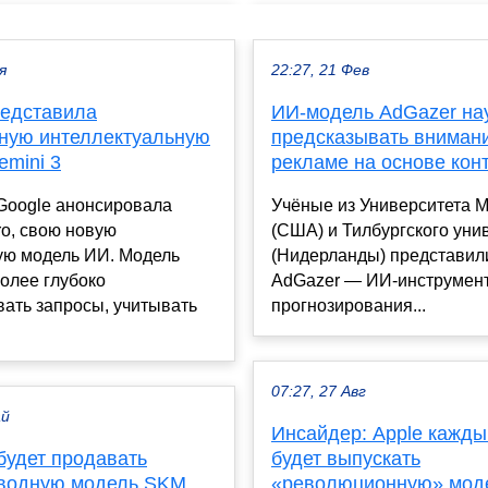
я
22:27, 21 Фев
редставила
ИИ-модель AdGazer на
ную интеллектуальную
предсказывать внимани
emini 3
рекламе на основе кон
Google анонсировала
Учёные из Университета 
ro, свою новую
(США) и Тилбургского уни
ую модель ИИ. Модель
(Нидерланды) представил
олее глубоко
AdGazer — ИИ-инструмент
ать запросы, учитывать
прогнозирования...
07:27, 27 Авг
ай
Инсайдер: Apple кажды
будет продавать
будет выпускать
водную модель SKM
«революционную» мод