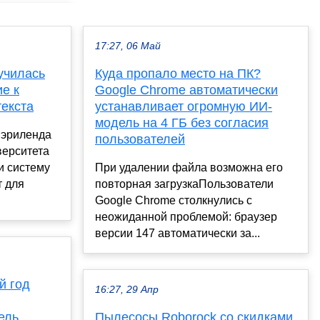
17:27, 06 Май
училась
Куда пропало место на ПК?
е к
Google Chrome автоматически
текста
устанавливает огромную ИИ-
модель на 4 ГБ без согласия
Мэриленда
пользователей
верситета
и систему
При удалении файла возможна его
 для
повторная загрузкаПользователи
Google Chrome столкнулись с
неожиданной проблемой: браузер
версии 147 автоматически за...
й год
16:27, 29 Апр
ель
Пылесосы Roborock со скидками