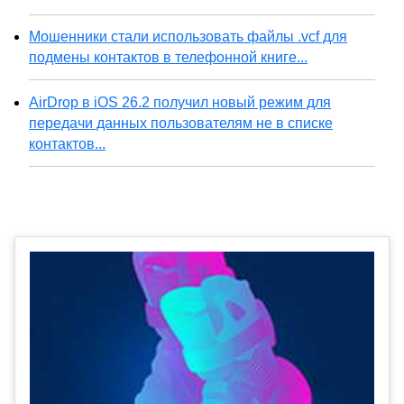
Мошенники стали использовать файлы .vcf для
подмены контактов в телефонной книге...
AirDrop в iOS 26.2 получил новый режим для
передачи данных пользователям не в списке
контактов...