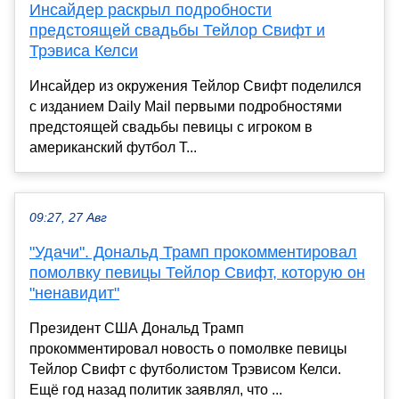
Инсайдер раскрыл подробности
предстоящей свадьбы Тейлор Свифт и
Трэвиса Келси
Инсайдер из окружения Тейлор Свифт поделился
с изданием Daily Mail первыми подробностями
предстоящей свадьбы певицы с игроком в
американский футбол Т...
09:27, 27 Авг
"Удачи". Дональд Трамп прокомментировал
помолвку певицы Тейлор Свифт, которую он
"ненавидит"
Президент США Дональд Трамп
прокомментировал новость о помолвке певицы
Тейлор Свифт с футболистом Трэвисом Келси.
Ещё год назад политик заявлял, что ...