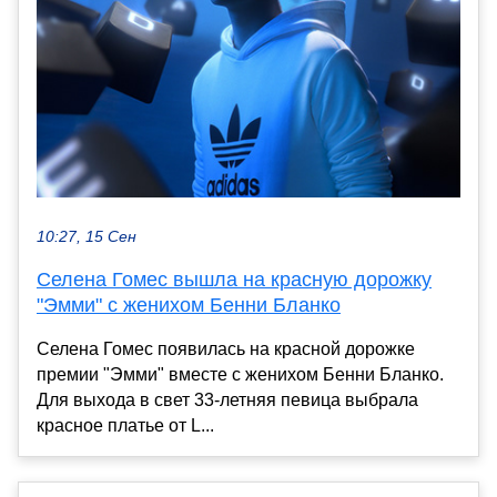
10:27, 15 Сен
Селена Гомес вышла на красную дорожку
"Эмми" с женихом Бенни Бланко
Селена Гомес появилась на красной дорожке
премии "Эмми" вместе с женихом Бенни Бланко.
Для выхода в свет 33-летняя певица выбрала
красное платье от L...