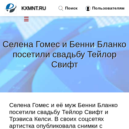
KXMNT.RU
Поиск
Пользователям
☰
Новости
»
Селена Гомес и Бенни Бланко
Тренды новостей
»
посетили свадьбу Тейлор
Свифт
Рубрики
»
Правила
»
Контакт
»
Селена Гомес и её муж Бенни Бланко
посетили свадьбу Тейлор Свифт и
Трэвиса Келси. В своих соцсетях
артистка опубликовала снимки с