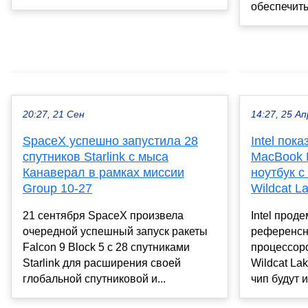
обеспечить
20:27, 21 Сен
14:27, 25 Ап
SpaceX успешно запустила 28
Intel пок
спутников Starlink с мыса
MacBook 
Канаверал в рамках миссии
ноутбук с
Group 10-27
Wildcat L
21 сентября SpaceX произвела
Intel прод
очередной успешный запуск ракеты
референсн
Falcon 9 Block 5 с 28 спутниками
процессор
Starlink для расширения своей
Wildcat La
глобальной спутниковой и...
чип будут и