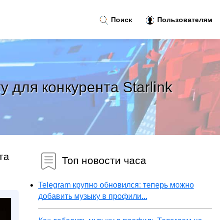
Поиск
Пользователям
 для конкурента Starlink
та
Топ новости часа
Telegram крупно обновился: теперь можно
добавить музыку в профили...