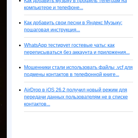
Как добавить музыку в профиль Телеграм на
компьютере и телефоне...
Как добавить свои песни в Яндекс Музыку:
пошаговая инструкция...
WhatsApp тестирует гостевые чаты: как
переписываться без аккаунта и приложения...
Мошенники стали использовать файлы .vcf для
подмены контактов в телефонной книге...
AirDrop в iOS 26.2 получил новый режим для
передачи данных пользователям не в списке
контактов...