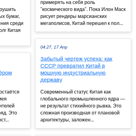
примерять на себя роль
брушить
"космического вида". Пока Илон Маск
х бумаг,
рисует рендеры марсианских
яния среди
мегаполисов, Китай перешел к пол...
олг Китая
04:27, 17 Апр
Забытый чертеж успеха: как
СССР превратил Китай в
тёром
мощную индустриальную
державу
остаётся
Современный статус Китая как
мея
глобального промышленного ядра —
ителей
не результат стихийного рывка. Это
яд. Это
сложная производная от плановой
т...
архитектуры, заложен...