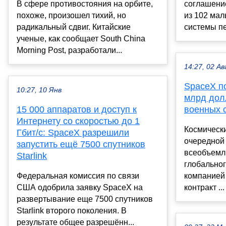
В сфере противостояния на орбите,
соглашение
похоже, произошел тихий, но
из 102 мал
радикальный сдвиг. Китайские
системы пе
ученые, как сообщает South China
Morning Post, разработали...
14:27, 02 Ав
SpaceX по
10:27, 10 Янв
млрд дол
15 000 аппаратов и доступ к
военных 
Интернету со скоростью до 1
Космическ
Гбит/с: SpaceX разрешили
очередной
запустить ещё 7500 спутников
всеобъемл
Starlink
глобальног
Федеральная комиссия по связи
компанией
США одобрила заявку SpaceX на
контракт ...
развертывание еще 7500 спутников
Starlink второго поколения. В
результате общее разрешённ...