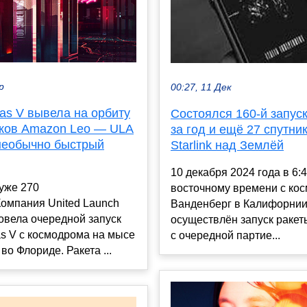
р
00:27, 11 Дек
las V вывела на орбиту
Состоялся 160-й запуск
иков Amazon Leo — ULA
за год и ещё 27 спутни
необычно быстрый
Starlink над Землёй
10 декабря 2024 года в 6:4
уже 270
восточному времени с ко
омпания United Launch
Ванденберг в Калифорни
ровела очередной запуск
осуществлён запуск ракет
as V с космодрома на мысе
с очередной партие...
во Флориде. Ракета ...