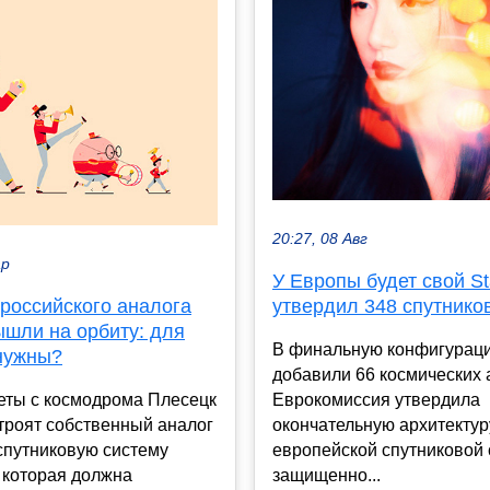
20:27, 08 Авг
ар
У Европы будет свой Sta
российского аналога
утвердил 348 спутников
вышли на орбиту: для
В финальную конфигурац
 нужны?
добавили 66 космических
еты с космодрома Плесецк
Еврокомиссия утвердила
троят собственный аналог
окончательную архитектур
 спутниковую систему
европейской спутниковой
 которая должна
защищенно...