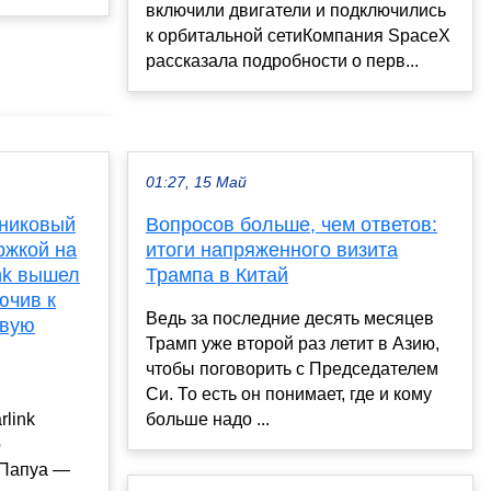
включили двигатели и подключились
к орбитальной сетиКомпания SpaceX
рассказала подробности о перв...
01:27, 15 Май
тниковый
Вопросов больше, чем ответов:
ржкой на
итоги напряженного визита
ink вышел
Трампа в Китай
ючив к
Ведь за последние десять месяцев
овую
Трамп уже второй раз летит в Азию,
чтобы поговорить с Председателем
Си. То есть он понимает, где и кому
rlink
больше надо ...
о
 Папуа —