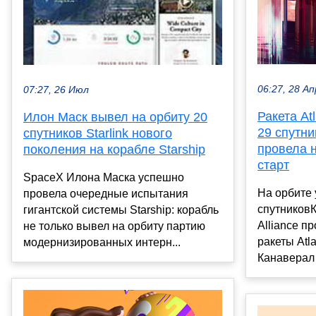
06:27, 28 Ап
07:27, 26 Июл
Ракета At
Илон Маск вывел на орбиту 20
29 спутн
спутников Starlink нового
провела 
поколения на корабле Starship
старт
SpaceX Илона Маска успешно
На орбите 
провела очередные испытания
спутниковК
гигантской системы Starship: корабль
Alliance п
не только вывел на орбиту партию
ракеты Atl
модернизированных интерн...
Канаверал 