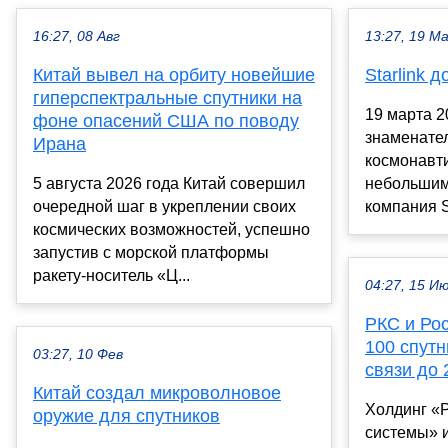
16:27, 08 Авг
13:27, 19 М
Китай вывел на орбиту новейшие
Starlink 
гиперспектральные спутники на
19 марта 2
фоне опасений США по поводу
знаменател
Ирана
космонавти
5 августа 2026 года Китай совершил
небольшим
очередной шаг в укреплении своих
компания S
космических возможностей, успешно
запустив с морской платформы
ракету-носитель «Ц...
04:27, 15 И
РКС и Ро
100 спут
03:27, 10 Фев
связи до 
Китай создал микроволновое
Холдинг «
оружие для спутников
системы» 