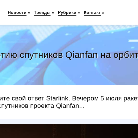
Новости
»
Тренды
»
Рубрики
»
Контакт
»
тию спутников Qianfan на орбиту
те свой ответ Starlink. Вечером 5 июля раке
утников проекта Qianfan...