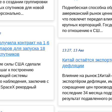
 о создании группировки
ых спутников для новой
Поднебесная способна о
рсонально...
американский рынок ценны
что повлечет передел вли
крупных корпораций. Госд
по отношению к СШ...
г
лучила контракт на 1,6
ларов для запуска 18
13:27, 13 Авг
спутников
Китай остаётся экспор
ие силы США сделали
дефляции
 шаг к построению
ющей системы
Влияние на рынок:1Китай 
о наблюдения, заключив с
экспортёром дефляции, и
 SpaceX рекордный
сокращение цен производ
последние 34 месяца подр
результат подавленного рос