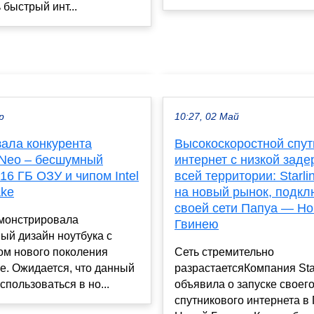
 быстрый инт...
р
10:27, 02 Май
азала конкурента
Высокоскоростной спу
Neo – бесшумный
интернет с низкой заде
 16 ГБ ОЗУ и чипом Intel
всей территории: Starl
ake
на новый рынок, подкл
своей сети Папуа — Н
емонстрировала
Гвинею
ый дизайн ноутбука с
ом нового поколения
Сеть стремительно
ke. Ожидается, что данный
разрастаетсяКомпания Sta
спользоваться в но...
объявила о запуске своег
спутникового интернета в