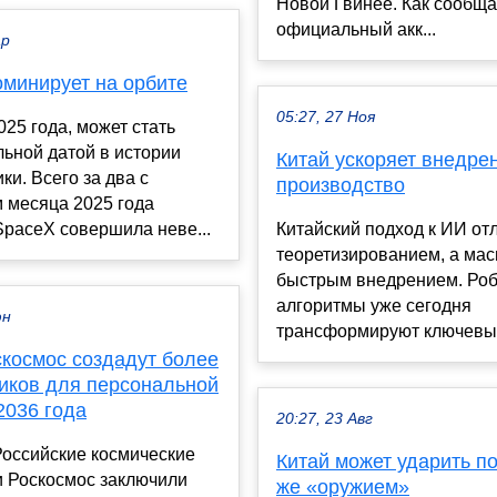
Новой Гвинее. Как сообща
официальный акк...
ар
доминирует на орбите
05:27, 27 Ноя
025 года, может стать
ьной датой в истории
Китай ускоряет внедре
ки. Всего за два с
производство
 месяца 2025 года
paceX совершила неве...
Китайский подход к ИИ от
теоретизированием, а ма
быстрым внедрением. Роб
алгоритмы уже сегодня
юн
трансформируют ключевые
скосмос создадут более
ников для персональной
2036 года
20:27, 23 Авг
Российские космические
Китай может ударить п
и Роскосмос заключили
же «оружием»