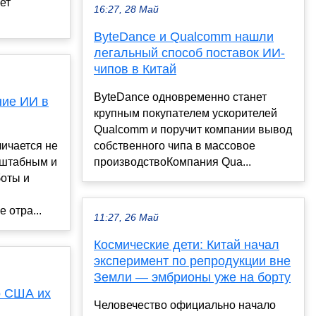
ет
16:27, 28 Май
ByteDance и Qualcomm нашли
легальный способ поставок ИИ-
чипов в Китай
ByteDance одновременно станет
ние ИИ в
крупным покупателем ускорителей
Qualcomm и поручит компании вывод
личается не
собственного чипа в массовое
сштабным и
производствоКомпания Qua...
оты и
 отра...
11:27, 26 Май
Космические дети: Китай начал
эксперимент по репродукции вне
Земли — эмбрионы уже на борту
о США их
Человечество официально начало