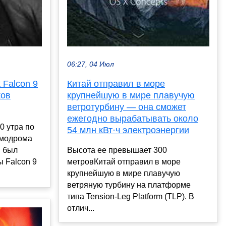
06:27, 04 Июл
 Falcon 9
Китай отправил в море
ков
крупнейшую в мире плавучую
ветротурбину — она сможет
ежегодно вырабатывать около
0 утра по
54 млн кВт·ч электроэнергии
смодрома
и был
Высота ее превышает 300
ы Falcon 9
метровКитай отправил в море
крупнейшую в мире плавучую
ветряную турбину на платформе
типа Tension-Leg Platform (TLP). В
отлич...