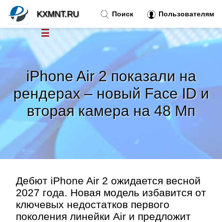
KXMNT.RU
Поиск
Пользователям
☰
Новости
»
iPhone Air 2 показали на
Тренды новостей
»
рендерах – новый Face ID и
вторая камера на 48 Мп
Рубрики
»
Правила
»
Контакт
»
Дебют iPhone Air 2 ожидается весной
2027 года. Новая модель избавится от
ключевых недостатков первого
поколения линейки Air и предложит