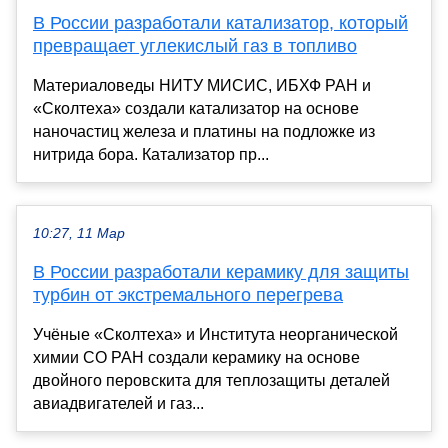
В России разработали катализатор, который
превращает углекислый газ в топливо
Материаловеды НИТУ МИСИС, ИБХФ РАН и
«Сколтеха» создали катализатор на основе
наночастиц железа и платины на подложке из
нитрида бора. Катализатор пр...
10:27, 11 Мар
В России разработали керамику для защиты
турбин от экстремального перегрева
Учёные «Сколтеха» и Института неорганической
химии СО РАН создали керамику на основе
двойного перовскита для теплозащиты деталей
авиадвигателей и газ...