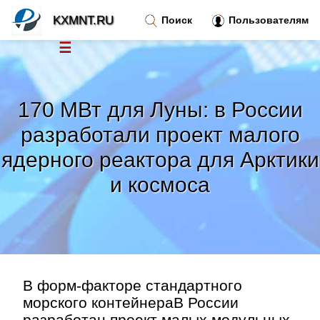
KXMNT.RU
Поиск
Пользователям
☰
Новости
»
170 МВт для Луны: в России
Тренды новостей
»
разработали проект малого
ядерного реактора для Арктики
Рубрики
»
и космоса
Правила
»
Контакт
»
В форм-факторе стандартного
морского контейнераВ России
разработан проект малых модульных