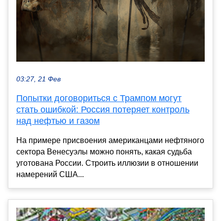
03:27, 21 Фев
Попытки договориться с Трампом могут
стать ошибкой: Россия потеряет контроль
над нефтью и газом
На примере присвоения американцами нефтяного
сектора Венесуэлы можно понять, какая судьба
уготована России. Строить иллюзии в отношении
намерений США...