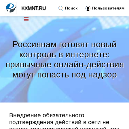
KXMNT.RU
Поиск
Пользователям
☰
Новости
»
Россиянам готовят новый
Тренды новостей
»
контроль в интернете:
привычные онлайн-действия
Рубрики
»
могут попасть под надзор
Правила
»
Контакт
»
Внедрение обязательного
подтверждения действий в сети не
станет технологической новинкой, так