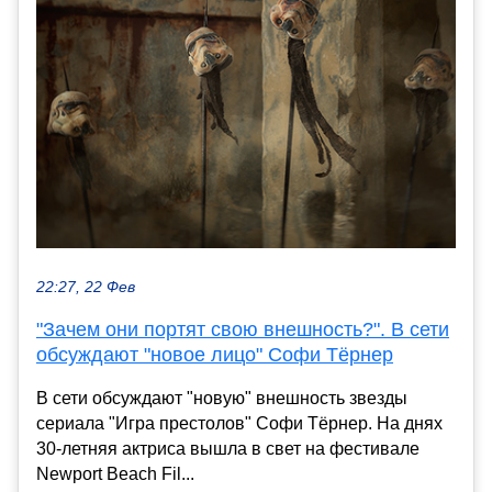
22:27, 22 Фев
"Зачем они портят свою внешность?". В сети
обсуждают "новое лицо" Софи Тёрнер
В сети обсуждают "новую" внешность звезды
сериала "Игра престолов" Софи Тёрнер. На днях
30-летняя актриса вышла в свет на фестивале
Newport Beach Fil...