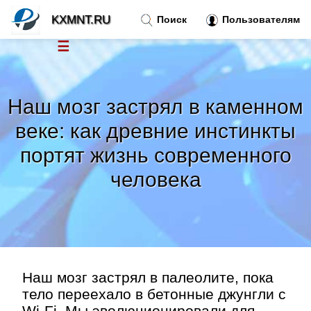
KXMNT.RU
Поиск
Пользователям
☰
Новости
»
Наш мозг застрял в каменном
Тренды новостей
»
веке: как древние инстинкты
портят жизнь современного
Рубрики
»
человека
Правила
»
Контакт
»
Наш мозг застрял в палеолите, пока
тело переехало в бетонные джунгли с
Wi-Fi. Мы эволюционировали для