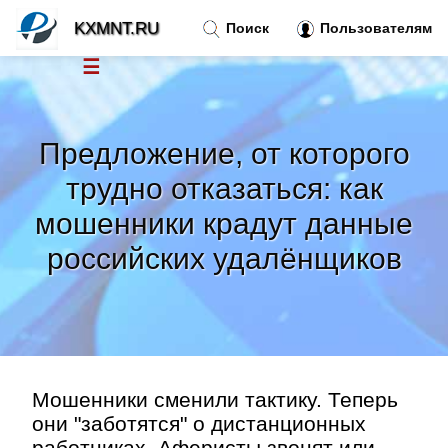
KXMNT.RU
Поиск
Пользователям
☰
Новости
»
Предложение, от которого
Тренды новостей
»
трудно отказаться: как
мошенники крадут данные
Рубрики
»
российских удалёнщиков
Правила
»
Контакт
»
Мошенники сменили тактику. Теперь
они "заботятся" о дистанционных
работниках. Аферисты звонят или