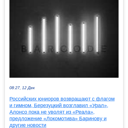
08:27, 12 Дек
Российских юниоров возвращают с флагом
и гимном, Березуцкий возглавил «Урал»,
Алонсо пока не уволят из «Реала»,
предложение «Локомотива» Баринову и
другие новости