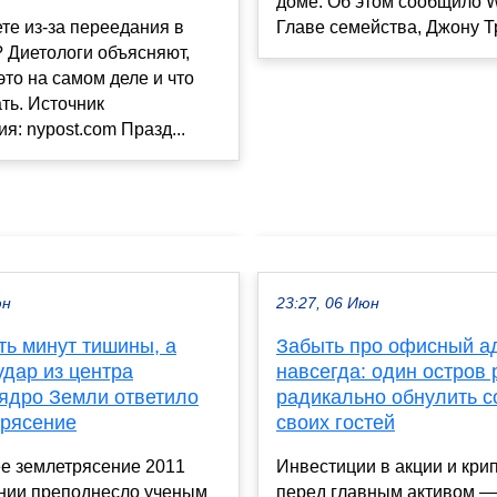
доме. Об этом сообщило 
е из-за переедания в
Главе семейства, Джону Тр
 Диетологи объясняют,
это на самом деле и что
ть. Источник
я: nypost.com Празд...
юн
23:27, 06 Июн
ть минут тишины, а
Забыть про офисный а
удар из центра
навсегда: один остров
 ядро Земли ответило
радикально обнулить с
трясение
своих гостей
 землетрясение 2011
Инвестиции в акции и кри
онии преподнесло ученым
перед главным активом —