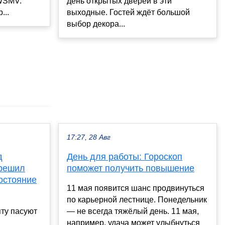
WSMV.
день открытых дверей в эти
...
выходные. Гостей ждёт большой
выбор декора...
17:27, 28 Авг
д
День для работы: Гороскоп
 решил
поможет получить повышение
остояние
11 мая появится шанс продвинуться
по карьерной лестнице. Понедельник
пту пасуют
— не всегда тяжёлый день. 11 мая,
например, удача может улыбнуться