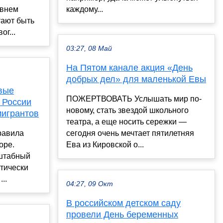
овнем
каждому...
тают быть
ог...
03:27, 08 Май
На Пятом канале акция «День
добрых дел» для маленькой Евы
овые
ПОЖЕРТВОВАТЬ Услышать мир по-
 России
новому, стать звездой школьного
мигрантов
театра, а еще носить сережки —
равила
сегодня очень мечтает пятилетняя
оре.
Ева из Кировской о...
сштабный
ктически
..
04:27, 09 Окт
В российском детском саду
провели День беременных