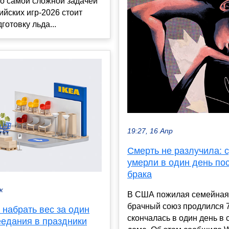
то самой сложной задачей
йских игр-2026 стоит
готовку льда...
19:27, 16 Апр
Смерть не разлучила: 
умерли в один день пос
брака
к
В США пожилая семейная 
брачный союз продлился 7
набрать вес за один
скончалась в один день в
еедания в праздники