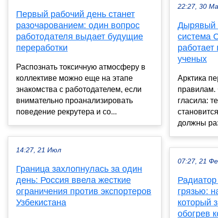
22:27, 30 М
Первый рабочий день станет
разочарованием: один вопрос
Дырявый 
работодателя выдает будущие
система 
переработки
работает
ученых
Распознать токсичную атмосферу в
коллективе можно еще на этапе
Арктика пе
знакомства с работодателем, если
правилам.
внимательно проанализировать
гласила: т
поведение рекрутера и со...
становится
должны раз
14:27, 21 Июл
07:27, 21 Ф
Граница захлопнулась за один
день: Россия ввела жесткие
Радиатор
ограничения против экспортеров
грязью: н
Узбекистана
который 
обогрев к