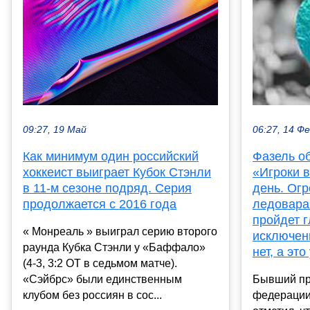
09:27, 19 Май
06:27, 14 Ф
Как минимум один российский
Фазель о
хоккеист выиграет Кубок Стэнли
«Игроки в
в 11-м сезоне подряд. Серия
день. Ог
продолжается с 2016 года
ледовара.
пройдет г
« Монреаль » выиграл серию второго
исключени
раунда Кубка Стэнли у «Баффало»
нет, а эт
(4-3, 3:2 ОТ в седьмом матче).
«Сэйбрс» были единственным
Бывший пр
клубом без россиян в сос...
федерации