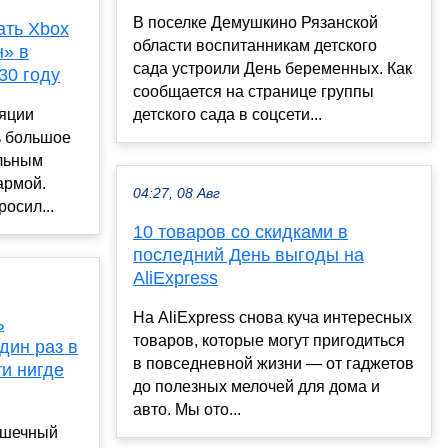
В поселке Демушкино Рязанской
ать Xbox
области воспитанникам детского
н» в
сада устроили День беременных. Как
30 году
сообщается на странице группы
ляции
детского сада в соцсети...
ь большое
льным
армой.
04:27, 08 Авг
осил...
10 товаров со скидками в
последний День выгоды на
AliExpress
На AliExpress снова куча интересных
ь
товаров, которые могут пригодиться
дин раз в
в повседневной жизни — от гаджетов
ти нигде
до полезных мелочей для дома и
авто. Мы ото...
ышечный