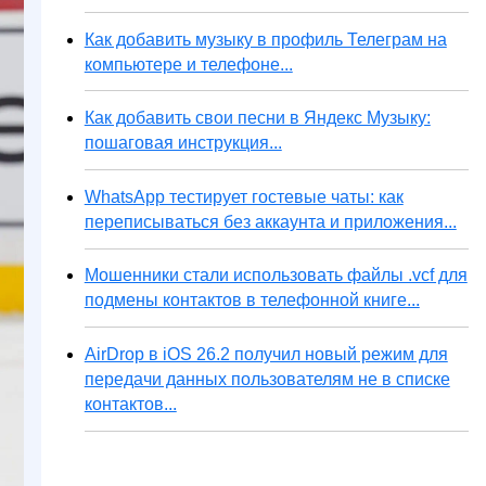
Как добавить музыку в профиль Телеграм на
компьютере и телефоне...
Как добавить свои песни в Яндекс Музыку:
пошаговая инструкция...
WhatsApp тестирует гостевые чаты: как
переписываться без аккаунта и приложения...
Мошенники стали использовать файлы .vcf для
подмены контактов в телефонной книге...
AirDrop в iOS 26.2 получил новый режим для
передачи данных пользователям не в списке
контактов...