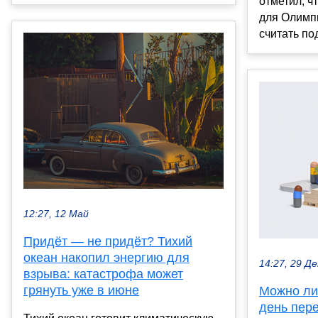
отметил, ч
для Олимпи
считать под
12:27, 12 Май
Придёт — не придёт? Тихий
океан накопил энергию для
14:27, 29 Де
взрыва: катастрофа может
грянуть уже в июне
Можно ли 
день пер