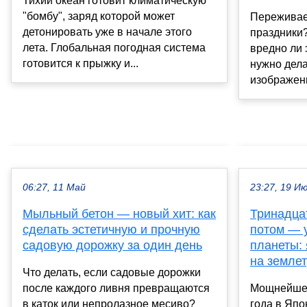
Тихий океан готовит климатическую
"бомбу", заряд которой может
Переживает
детонировать уже в начале этого
праздники?
лета. Глобальная погодная система
вредно ли 
готовится к прыжку и...
нужно дела
изображени
06:27, 11 Май
23:27, 19 И
Мыльный бетон — новый хит: как
Тринадца
сделать эстетичную и прочную
потом — 
садовую дорожку за один день
планеты:
на земле
Что делать, если садовые дорожки
после каждого ливня превращаются
Мощнейшее
в каток или непролазное месиво?
года в Яп