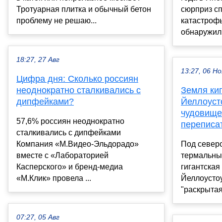
Тротуарная плитка и обычный бетон
сюрприз сп
проблему не решаю...
катастроф
обнаружили
18:27, 27 Авг
13:27, 06 Но
Цифра дня: Сколько россиян
неоднократно сталкивались с
Земля кип
дипфейками?
Йеллоуст
чудовище
57,6% россиян неоднократно
переписа
сталкивались с дипфейками
Компания «М.Видео-Эльдорадо»
Под север
вместе с «Лабораторией
термальны
Касперского» и бренд-медиа
гигантская
«М.Клик» провела ...
Йеллоустоу
"раскрытая
07:27, 05 Авг