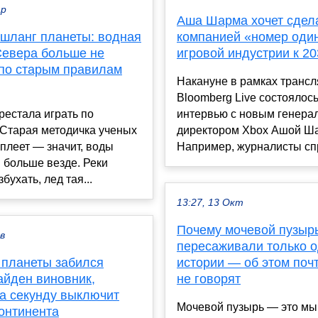
ар
Аша Шарма хочет сдел
шланг планеты: водная
компанией «номер оди
Севера больше не
игровой индустрии к 20
 по старым правилам
Накануне в рамках транс
Bloomberg Live состоялос
рестала играть по
интервью с новым генера
 Старая методичка ученых
директором Xbox Ашой Ш
еплеет — значит, воды
Например, журналисты спр
 больше везде. Реки
бухать, лед тая...
13:27, 13 Окт
Почему мочевой пузыр
ев
пересаживали только о
 планеты забился
истории — об этом поч
айден виновник,
не говорят
за секунду выключит
Мочевой пузырь — это м
онтинента