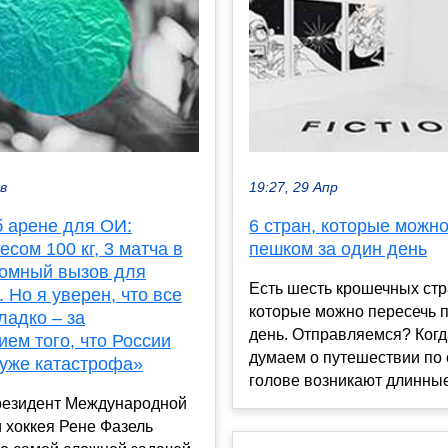
ев
19:27, 29 Апр
б арене для ОИ:
6 стран, которые можн
есом 100 кг, 3 матча в
пешком за один день
ромный вызов для
Есть шесть крошечных стр
 Но я уверен, что все
которые можно пересечь 
ладко – за
день. Отправляемся? Ког
ем того, что России
думаем о путешествии по 
о уже катастрофа»
голове возникают длинные 
езидент Международной
 хоккея Рене Фазель