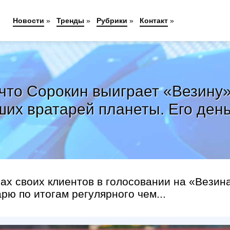
Новости
»
Тренды
»
Рубрики
»
Контакт
»
что Сорокин выиграет «Везину»
их вратарей планеты. Его ден
ах своих клиентов в голосовании на «Везин
ю по итогам регулярного чем...