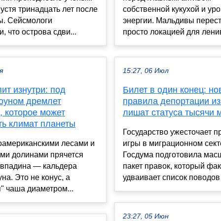
устя тринадцать лет после
собственной кукухой и ур
ы. Сейсмологи
энергии. Мальдивы перес
, что острова сдви...
просто локацией для ленив
я
15:27, 06 Июл
ит изнутри: под
Билет в один конец: н
оуном дремлет
правила депортации из
, которое может
лишат статуса тысячи 
ть климат планеты
Государство ужесточает п
оамериканскими лесами и
игры в миграционном сект
ми долинами прячется
Госдума подготовила ма
 впадина — кальдера
пакет правок, который фа
на. Это не конус, а
удваивает список поводов .
" чаша диаметром...
23:27, 05 Июн