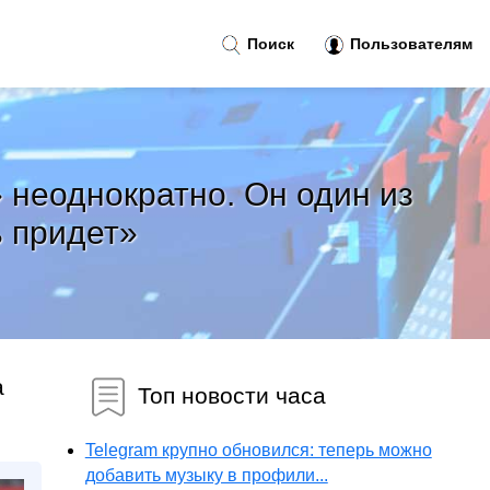
Поиск
Пользователям
 неоднократно. Он один из
ь придет»
а
Топ новости часа
Telegram крупно обновился: теперь можно
добавить музыку в профили...