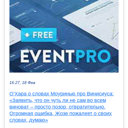
16:27, 18 Фев
О’Хара о словах Моуринью про Винисиуса:
«Заявить, что он чуть ли не сам во всем
виноват – просто позор, отвратительно.
Огромная ошибка, Жозе пожалеет о своих
словах, думаю»