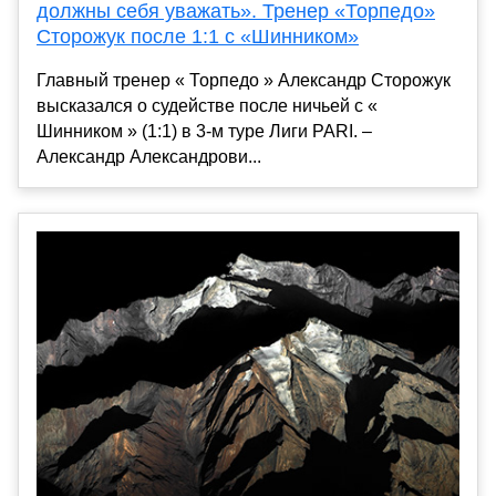
должны себя уважать». Тренер «Торпедо»
Сторожук после 1:1 с «Шинником»
Главный тренер « Торпедо » Александр Сторожук
высказался о судействе после ничьей с «
Шинником » (1:1) в 3-м туре Лиги PARI. –
Александр Александрови...