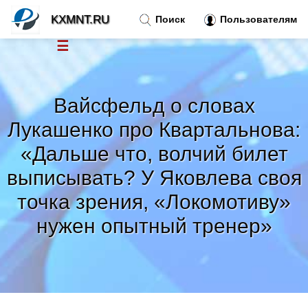
KXMNT.RU
Поиск
Пользователям
☰
Новости
»
Вайсфельд о словах
Тренды новостей
»
Лукашенко про Квартальнова:
«Дальше что, волчий билет
Рубрики
»
выписывать? У Яковлева своя
точка зрения, «Локомотиву»
Правила
»
нужен опытный тренер»
Контакт
»