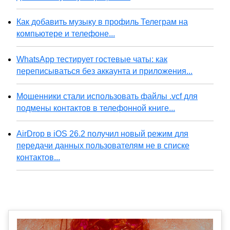
Как добавить музыку в профиль Телеграм на
компьютере и телефоне...
WhatsApp тестирует гостевые чаты: как
переписываться без аккаунта и приложения...
Мошенники стали использовать файлы .vcf для
подмены контактов в телефонной книге...
AirDrop в iOS 26.2 получил новый режим для
передачи данных пользователям не в списке
контактов...