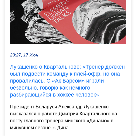
23:27, 17 Июн
Лукашенко о Квартальнове: «Тренер должен
был подвести команду к плей-офф, но она
провалилась. С «Ак Барсом» играли
безвольно, говорю как немного
разбирающийся в хоккее человек»
Президент Беларуси Александр Лукашенко
высказался о работе Дмитрия Квартального на
посту главного тренера минского «Динамо» в
минувшем сезоне. « Дина...