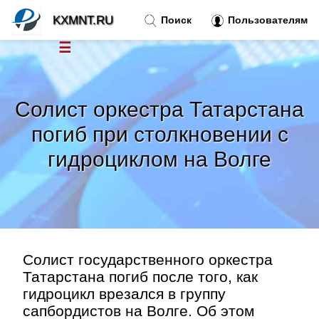
KXMNT.RU
Поиск
Пользователям
☰
Новости
»
Солист оркестра Татарстана
Тренды новостей
»
погиб при столкновении с
гидроциклом на Волге
Рубрики
»
Правила
»
Контакт
»
Солист государственного оркестра
Татарстана погиб после того, как
гидроцикл врезался в группу
сапбордистов на Волге. Об этом