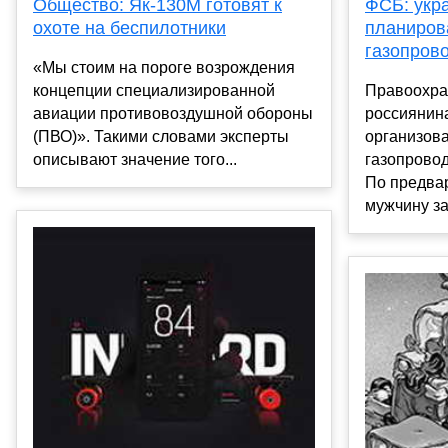
Общество: Як-130М готовят к
ФСБ: укр
охоте на беспилотники
планиров
газопров
«Мы стоим на пороге возрождения
концепции специализированной
Правоохра
авиации противовоздушной обороны
россиянина
(ПВО)». Такими словами эксперты
организов
описывают значение того...
газопровод
По предва
мужчину за.