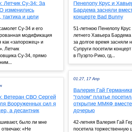
 Летчик Су-34: За
Пенелопу Крус и Хавье
О изменились
Бардема засняли вмес
 тактика и цели
концерте Bad Bunny
амолет Су-34 и его
51-летнюю Пенелопу Крус 
рованная модификация
летнего Хавьера Бардема
 как «запорожец» и
за долгое время засняли н
. Летчик
Супруги посетили концерт
овщика Су-34, прямо
в Пуэрто-Рико, гд...
ним...
01:27, 17 Апр
ен
Валерия Гай Германика
: Ветеран СВО Сергей
"голом" платье посетил
Для Вооруженных сил я
открытие ММКФ вместе
ер, а десантник
дочерью
ашивают, было ли мне
42-летняя Валерия Гай Ге
 отвечаю: «Не
посетила торжественную