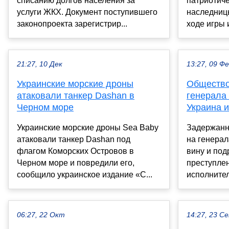
списанию долгов населения за
патриотиче
услуги ЖКХ. Документ поступившего
наследниц
законопроекта зарегистрир...
ходе игры 
21:27, 10 Дек
13:27, 09 Ф
Украинские морские дроны
Общество
атаковали танкер Dashan в
генерала
Черном море
Украина 
Украинские морские дроны Sea Baby
Задержанн
атаковали танкер Dashan под
на генерал
флагом Коморских Островов в
вину и под
Черном море и повредили его,
преступлен
сообщило украинское издание «С...
исполнител
06:27, 22 Окт
14:27, 23 С