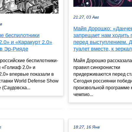
21:27, 03 Авг
ев
Майя Дорошко: «Данче
ие беспилотники
запрещает нам ходить 
.0» и «Каракурт 2.0»
перед выступлением. 
 в Эр-Рияде
туалет вместе, к зерка
российские беспилотники-
Майя Дорошко рассказала,
 «Голиаф 2.0» и
правил синхронистки
2.0» впервые показали в
придерживаются перед ст
тавки World Defense Show
Сегодня россиянки побед
 (Саудовска...
произвольной программе 
чемпио...
г
18:27, 16 Янв