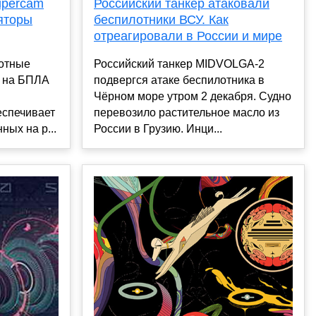
Российский танкер атаковали
upercam
беспилотники ВСУ. Как
яторы
отреагировали в России и мире
Российский танкер MIDVOLGA-2
отные
подвергся атаке беспилотника в
а на БПЛА
Чёрном море утром 2 декабря. Судно
перевозило растительное масло из
еспечивает
России в Грузию. Инци...
ых на р...