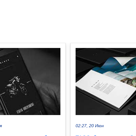
я
02:27, 20 Июн