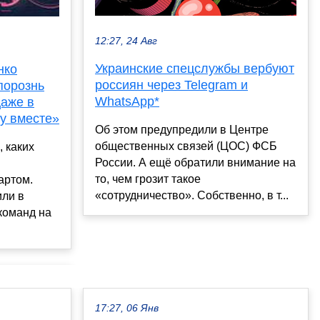
12:27, 24 Авг
Украинские спецслужбы вербуют
нко
россиян через Telegram и
порознь
WhatsApp*
Даже в
лу вместе»
Об этом предупредили в Центре
общественных связей (ЦОС) ФСБ
 каких
России. А ещё обратили внимание на
то, чем грозит такое
артом.
«сотрудничество». Собственно, в т...
или в
команд на
17:27, 06 Янв