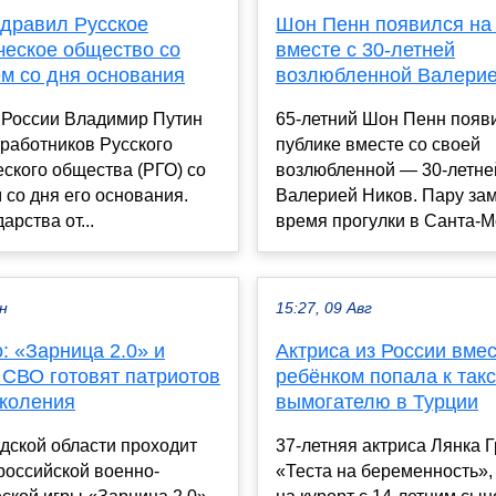
здравил Русское
Шон Пенн появился на
ческое общество со
вместе с 30-летней
ем со дня основания
возлюбленной Валерие
 России Владимир Путин
65-летний Шон Пенн появ
работников Русского
публике вместе со своей
ского общества (РГО) со
возлюбленной — 30-летне
 со дня его основания.
Валерией Ников. Пару зам
арства от...
время прогулки в Санта-Мо
ен
15:27, 09 Авг
: «Зарница 2.0» и
Актриса из России вмес
 СВО готовят патриотов
ребёнком попала к такс
околения
вымогателю в Турции
дской области проходит
37-летняя актриса Лянка Г
российской военно-
«Теста на беременность»,