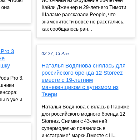
ном. Чтобы
Источники из окружения 28-летней
 она
Кайли Дженнер и 29-летнего Тимоти
Шаламе рассказали People, что
знаменитости вовсе не расстались,
как сообщалось ран...
 Pro 3
02:27, 13 Авг
не
ишку
Наталья Водянова снялась для
российского бренда 12 Storeez
Pods Pro 3,
вместе с 19-летним
ушники
манекенщиком с аутизмом из
сенсора:
Твери
ы в ухе и
Наталья Водянова снялась в Париже
для российского модного бренда 12
Storeez. Снимки с 43-летней
супермоделью появились в
инстаграме* марки.Вместе с Н...