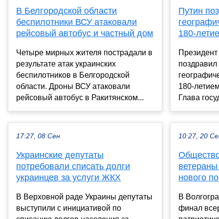
В Белгородской области
Путин по
беспилотники ВСУ атаковали
географи
рейсовый автобус и частный дом
180-лети
Четыре мирных жителя пострадали в
Президент
результате атак украинских
поздравил 
беспилотников в Белгородской
географиче
области. Дроны ВСУ атаковали
180-летием
рейсовый автобус в Ракитянском...
Глава госуд
17:27, 08 Сен
10:27, 20 С
Украинские депутаты
Общество
потребовали списать долги
ветераны
украинцев за услуги ЖКХ
нового п
В Верховной раде Украины депутаты
В Волгогра
выступили с инициативой по
финал все