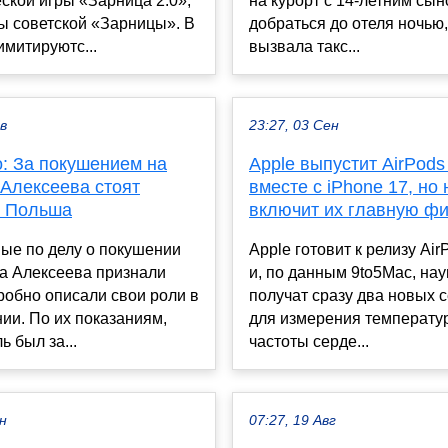
ской игры «Зарница 2.0»,
на курорт с 14-летним сы
ы советской «Зарницы». В
добраться до отеля ночью,
имитируютс...
вызвала такс...
ев
23:27, 03 Сен
: За покушением на
Apple выпустит AirPods
 Алексеева стоят
вместе с iPhone 17, но 
и Польша
включит их главную ф
ые по делу о покушении
Apple готовит к релизу Air
а Алексеева признали
и, по данным 9to5Mac, на
робно описали свои роли в
получат сразу два новых 
ии. По их показаниям,
для измерения температур
ь был за...
частоты серде...
ен
07:27, 19 Авг