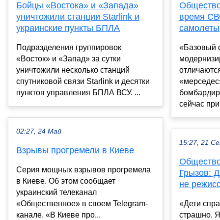
Бойцы «Востока» и «Запада»
Общество:
уничтожили станции Starlink и
время СВ
украинские пункты БПЛА
самолеты,
Подразделения группировок
«Базовый с
«Восток» и «Запад» за сутки
модернизи
уничтожили несколько станций
отличаются
спутниковой связи Starlink и десятки
«мерседес»
пунктов управления БПЛА ВСУ. ...
бомбардир
сейчас при
02:27, 24 Май
15:27, 21 С
Взрывы прогремели в Киеве
Общество
Серия мощных взрывов прогремела
Грызов: 
в Киеве. Об этом сообщает
не режисс
украинский телеканал
«Общественное» в своем Telegram-
«Дети спр
канале. «В Киеве про...
страшно. Я