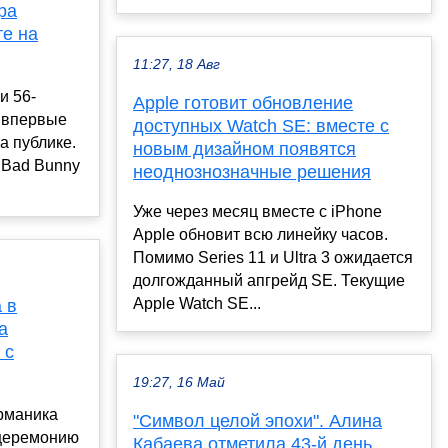
ра
те на
11:27, 18 Авг
и 56-
Apple готовит обновление
 впервые
доступных Watch SE: вместе с
а публике.
новым дизайном появятся
 Bad Bunny
неоднознозначные решения
Уже через месяц вместе с iPhone
Apple обновит всю линейку часов.
Помимо Series 11 и Ultra 3 ожидается
долгожданный апгрейд SE. Текущие
Apple Watch SE...
 в
а
 с
19:27, 16 Май
рманика
"Символ целой эпохи". Алина
 церемонию
Кабаева отметила 43-й день