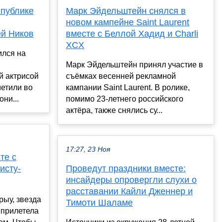
 публике
Марк Эйдельштейн снялся в
новом кампейне Saint Laurent
й Ников
вместе с Беллой Хадид и Charli
XCX
ился на
Марк Эйдельштейн принял участие в
й актрисой
съёмках весенней рекламной
етили во
кампании Saint Laurent. В ролике,
ни...
помимо 23-летнего российского
актёра, также снялись су...
17:27, 23 Ноя
те с
исту-
Проведут праздники вместе:
инсайдеры опровергли слухи о
расставании Кайли Дженнер и
рыу, звезда
Тимоти Шаламе
 прилетела