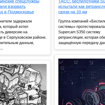
аинские спецслужбы
ТАСС: беспилотники S
али взорвать
испытали как ретрансл
од в Подмосковье
связи на 20 км
нители задержали
Группа компаний «Беспил
, который хотел
системы» протестировал
ать диверсию на
Supercam S350 систему
е в Серпуховском районе.
ретрансляции, которая об
рительным данным,
защищённую передачу данн
..