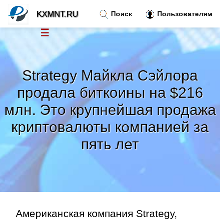
KXMNT.RU
Поиск
Пользователям
☰
Новости
»
Strategy Майкла Сэйлора
Тренды новостей
»
продала биткоины на $216
млн. Это крупнейшая продажа
Рубрики
»
криптовалюты компанией за
Правила
»
пять лет
Контакт
»
Американская компания Strategy,