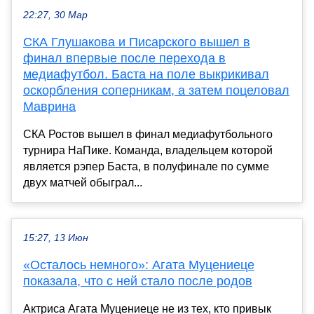
22:27, 30 Мар
СКА Глушакова и Писарского вышел в
финал впервые после перехода в
медиафутбол. Баста на поле выкрикивал
оскорбления соперникам, а затем поцеловал
Маврина
СКА Ростов вышел в финал медиафутбольного
турнира НаПике. Команда, владельцем которой
является рэпер Баста, в полуфинале по сумме
двух матчей обыграл...
15:27, 13 Июн
«Осталось немного»: Агата Муцениеце
показала, что с ней стало после родов
Актриса Агата Муцениеце не из тех, кто привык