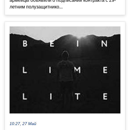
армейцы объявили о подписании контракта с 29-
летним полузащитнико...
10:27, 27 Май