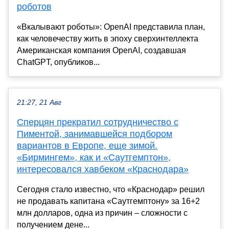
роботов
«Вкалывают роботы»: OpenAI представила план,
как человечеству жить в эпоху сверхинтеллекта
Американская компания OpenAI, создавшая
ChatGPT, опубликов...
21:27, 21 Авг
Сперцян прекратил сотрудничество с
Пиментой, занимавшейся подбором
вариантов в Европе, еще зимой.
«Бирмингем», как и «Саутгемптон»,
интересовался хавбеком «Краснодара»
Сегодня стало известно, что «Краснодар» решил
не продавать капитана «Саутгемптону» за 16+2
млн долларов, одна из причин – сложности с
получением дене...