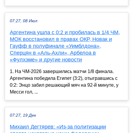
07:27, 08 Июл
Аргентина ушла с 0:2 и пробилась в 1/4 ЧМ,
МОК восстановил в правах ОКР, Новак и
Гауфф в полуфинале «Уимблдона»,
Сперцян в «Аль-Ахли», Арбелоа в
«Фулхэме» и другие новости
1. На ЧМ-2026 завершились матчи 1/8 финала.
Аргентина победила Египет (3:2), отыгравшись с
0:2: Энцо забил решающий мяч на 92-й минуте, у
Месси гол, ...
07:27, 19 Дек
Михаил Дегтярев: «Из-за политизации