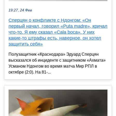
19:27, 24 Фев
Сперцян о конфликте с Ндонгом: «Он
первый начал, говорил «Puta madre», кричал
что-то. Я ему сказал «Cala boca». У них
какие-то штрафы есть, наверное, он хотел
защитить себя»
Полузащитник «Краснодара» Эдуард Сперцян
высказался об инциденте с защитником «Ахмата»
Усманом Ндонгом во время матча Мир РПЛ в
октябре (2:0). На 81-...