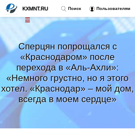
KXMNT.RU
Поиск
Пользователям
☰
Новости
»
Сперцян попрощался с
Тренды новостей
»
«Краснодаром» после
перехода в «Аль-Ахли»:
Рубрики
»
«Немного грустно, но я этого
хотел. «Краснодар» – мой дом,
Правила
»
всегда в моем сердце»
Контакт
»