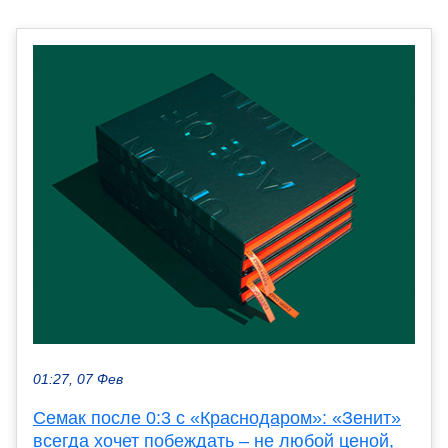
01:27, 07 Фев
Семак после 0:3 с «Краснодаром»: «Зенит»
всегда хочет побеждать – не любой ценой,