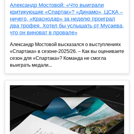
Александр Мостовой: «Что выиграли
критикующие «Спартак»? «Динамо», ЦСКА –
ничего, «Краснодар» за неделю проиграл
два трофея. Хотел бы услышать от Мусаева,
что он виноват в провале»
Александр Мостовой высказался о выступлениях
«Спартака» в сезоне-2025/26. – Как вы оцениваете
сезон для «Спартака»? Команда не смогла
выиграть медали...