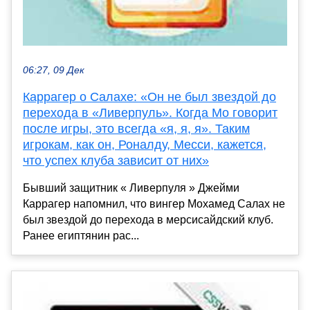
06:27, 09 Дек
Каррагер о Салахе: «Он не был звездой до
перехода в «Ливерпуль». Когда Мо говорит
после игры, это всегда «я, я, я». Таким
игрокам, как он, Роналду, Месси, кажется,
что успех клуба зависит от них»
Бывший защитник « Ливерпуля » Джейми
Каррагер напомнил, что вингер Мохамед Салах не
был звездой до перехода в мерсисайдский клуб.
Ранее египтянин рас...