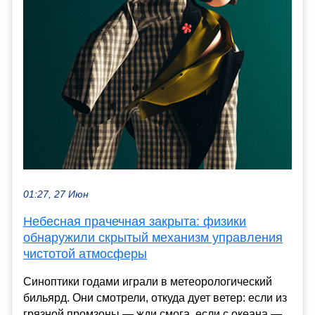
01:27, 27 Июн
Небесная прачечная закрыта: физики
обнаружили скрытый механизм управления
чистотой атмосферы
Синоптики годами играли в метеорологический
бильярд. Они смотрели, откуда дует ветер: если из
грязной промзоны — жди смога, если с океана —