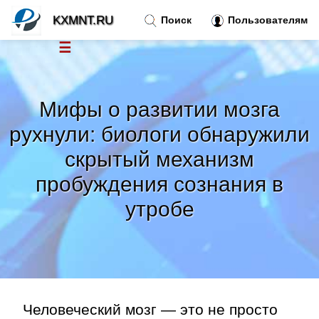
KXMNT.RU
Поиск
Пользователям
☰
Новости
»
Мифы о развитии мозга
Тренды новостей
»
рухнули: биологи обнаружили
скрытый механизм
Рубрики
»
пробуждения сознания в
Правила
»
утробе
Контакт
»
Человеческий мозг — это не просто