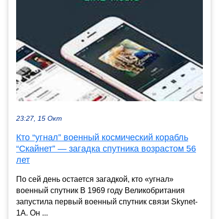
23:27, 15 Окт
Кто “угнал” военный космический корабль
“Скайнет” — загадка спутника возрастом 56
лет
По сей день остается загадкой, кто «угнал»
военный спутник В 1969 году Великобритания
запустила первый военный спутник связи Skynet-
1A. Он ...