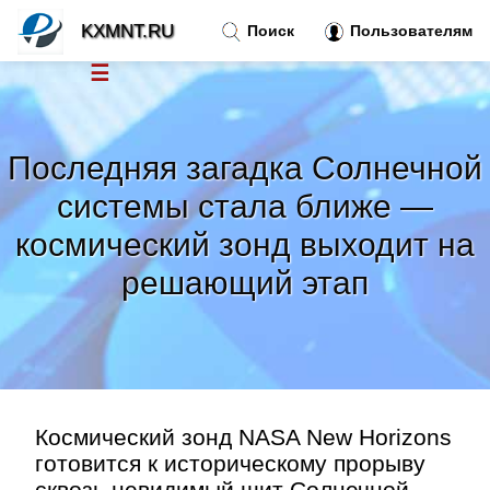
KXMNT.RU
Поиск
Пользователям
☰
Новости
»
Последняя загадка Солнечной
Тренды новостей
»
системы стала ближе —
космический зонд выходит на
Рубрики
»
решающий этап
Правила
»
Контакт
»
Космический зонд NASA New Horizons
готовится к историческому прорыву
сквозь невидимый щит Солнечной