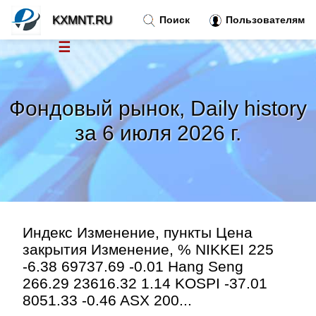
KXMNT.RU
Поиск
Пользователям
☰
Новости
»
Фондовый рынок, Daily history
Тренды новостей
»
за 6 июля 2026 г.
Рубрики
»
Правила
»
Индекс Изменение, пункты Цена
Контакт
»
закрытия Изменение, % NIKKEI 225
-6.38 69737.69 -0.01 Hang Seng
266.29 23616.32 1.14 KOSPI -37.01
8051.33 -0.46 ASX 200...