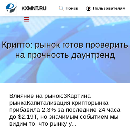
KXMNT.RU
Поиск
Пользователям
☰
Новости
»
Крипто: рынок готов проверить
Тренды новостей
»
на прочность даунтренд
Рубрики
»
Правила
»
Влияние на рынок:3Картина
Контакт
»
рынкаКапитализация крипторынка
прибавила 2.3% за последние 24 часа
до $2.19T, но значимым событием мы
видим то, что рынку у...