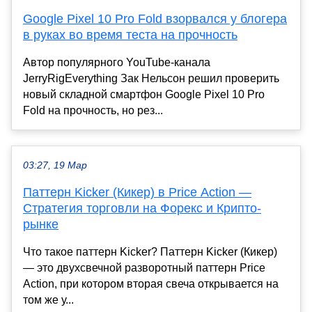
Google Pixel 10 Pro Fold взорвался у блогера
в руках во время теста на прочность
Автор популярного YouTube-канала
JerryRigEverything Зак Нельсон решил проверить
новый складной смартфон Google Pixel 10 Pro
Fold на прочность, но рез...
03:27, 19 Мар
Паттерн Kicker (Кикер) в Price Action —
Стратегия торговли на Форекс и Крипто-
рынке
Что такое паттерн Kicker? Паттерн Kicker (Кикер)
— это двухсвечной разворотный паттерн Price
Action, при котором вторая свеча открывается на
том же у...