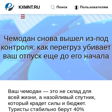
KXMNT.RU
Поиск
Пользователям
☰
Новости
»
Чемодан снова вышел из-под
Тренды новостей
»
контроля: как перегруз убивает
ваш отпуск еще до его начала
Рубрики
»
Правила
»
Контакт
»
Ваш чемодан — это не склад для
всей жизни, а назойливый спутник,
который крадет силы и бюджет.
Туристы стабильно берут 40%