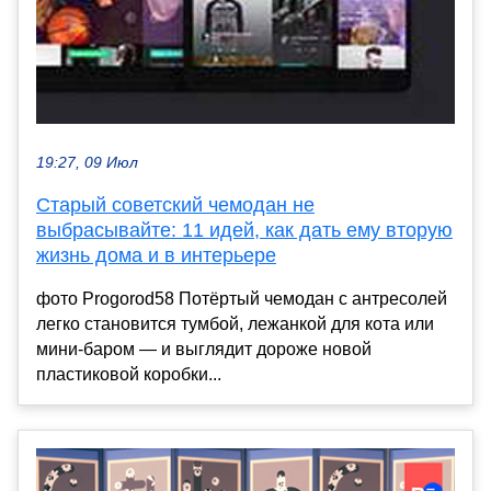
19:27, 09 Июл
Старый советский чемодан не
выбрасывайте: 11 идей, как дать ему вторую
жизнь дома и в интерьере
фото Progorod58 Потёртый чемодан с антресолей
легко становится тумбой, лежанкой для кота или
мини-баром — и выглядит дороже новой
пластиковой коробки...