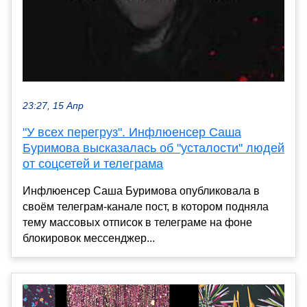
23:27, 15 Апр
"У всех перегруз". Инфлюенсер Саша
Буримова высказалась об "усталости" людей
от соцсетей и телеграма
Инфлюенсер Саша Буримова опубликовала в
своём телеграм-канале пост, в котором подняла
тему массовых отписок в телеграме на фоне
блокировок мессенджер...