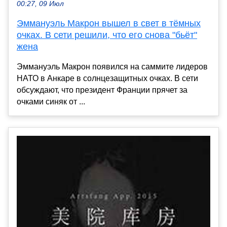
00:27, 09 Июл
Эммануэль Макрон вышел в свет в тёмных
очках. В сети решили, что его снова "бьёт"
жена
Эммануэль Макрон появился на саммите лидеров
НАТО в Анкаре в солнцезащитных очках. В сети
обсуждают, что президент Франции прячет за
очками синяк от ...