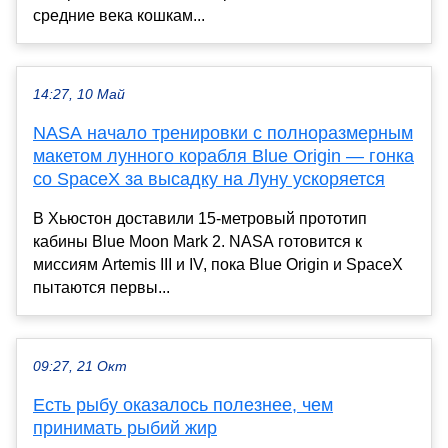
средние века кошкам...
14:27, 10 Май
NASA начало тренировки с полноразмерным
макетом лунного корабля Blue Origin — гонка
со SpaceX за высадку на Луну ускоряется
В Хьюстон доставили 15-метровый прототип
кабины Blue Moon Mark 2. NASA готовится к
миссиям Artemis III и IV, пока Blue Origin и SpaceX
пытаются первы...
09:27, 21 Окт
Есть рыбу оказалось полезнее, чем
принимать рыбий жир