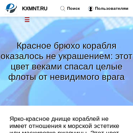
KXMNT.RU
Поиск
Пользователям
☰
Новости
»
Красное брюхо корабля
Тренды новостей
»
оказалось не украшением: этот
цвет веками спасал целые
Рубрики
»
флоты от невидимого врага
Правила
»
Контакт
»
Ярко-красное днище кораблей не
имеет отношения к морской эстетике
или маскировке ржавчины. Этот цвет