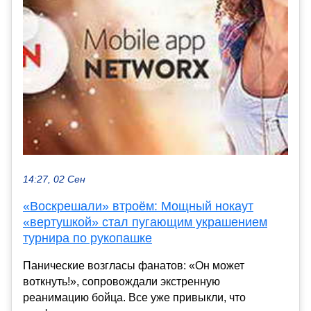
14:27, 02 Сен
«Воскрешали» втроём: Мощный нокаут
«вертушкой» стал пугающим украшением
турнира по рукопашке
Панические возгласы фанатов: «Он может
воткнуть!», сопровождали экстренную
реанимацию бойца. Все уже привыкли, что