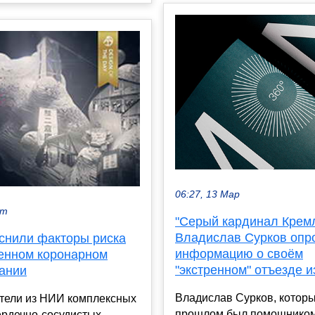
06:27, 13 Мар
кт
"Серый кардинал Крем
Владислав Сурков опр
снили факторы риска
информацию о своём
ренном коронарном
"экстренном" отъезде и
ании
Владислав Сурков, которы
тели из НИИ комплексных
прошлом был помощнико
ердечно-сосудистых