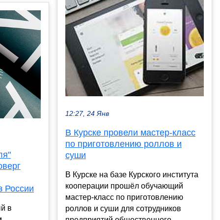
12:27, 24 Янв
В Курске провели мастер-класс
по приготовлению роллов и
ля"
суши
оверг
В Курске на базе Курского института
кооперации прошёл обучающий
з России
мастер-класс по приготовлению
й в
роллов и суши для сотрудников
м
предприятий общественного...