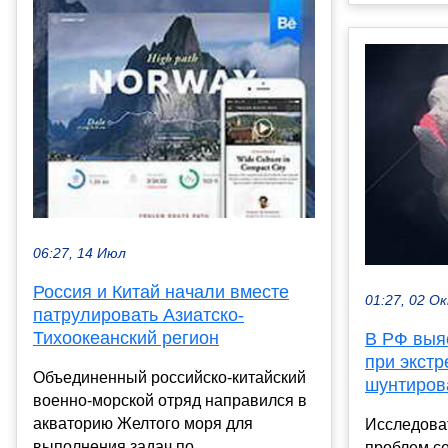
06:27, 14 Июл
Россия и Китай начали вместе
01:27, 02 О
патрулировать Азиатско-
Тихоокеанский регион
В РФ выя
при экст
Объединенный российско-китайский
шунтиров
военно-морской отряд направился в
акваторию Желтого моря для
Исследова
выполнения задач по
проблем с