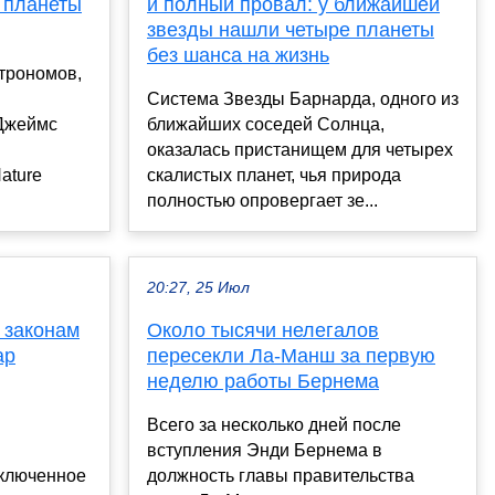
 планеты
и полный провал: у ближайшей
звезды нашли четыре планеты
без шанса на жизнь
трономов,
Система Звезды Барнарда, одного из
«Джеймс
ближайших соседей Солнца,
оказалась пристанищем для четырех
ature
скалистых планет, чья природа
полностью опровергает зе...
20:27, 25 Июл
 законам
Около тысячи нелегалов
ар
пересекли Ла-Манш за первую
неделю работы Бернема
Всего за несколько дней после
вступления Энди Бернема в
ыключенное
должность главы правительства