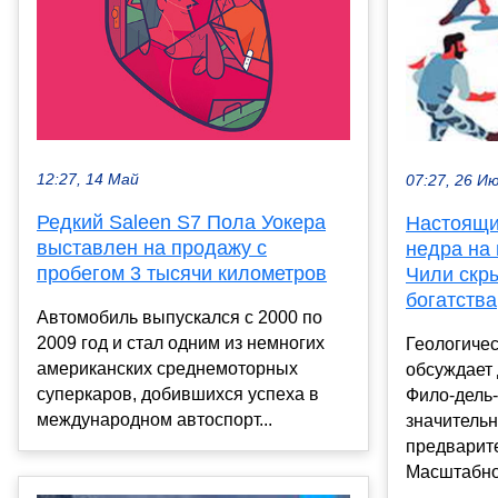
12:27, 14 Май
07:27, 26 И
Редкий Saleen S7 Пола Уокера
Настоящи
выставлен на продажу с
недра на 
пробегом 3 тысячи километров
Чили скр
богатства
Автомобиль выпускался с 2000 по
2009 год и стал одним из немногих
Геологиче
американских среднемоторных
обсуждает
суперкаров, добившихся успеха в
Фило-дель-
международном автоспорт...
значитель
предварит
Масштабное