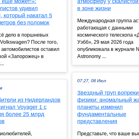
 ещё может!»:
атмосферу у скалистой
листов удивил
в зоне жизни
, который накатал 5
Международная группа ас
метров без поломок
работающая с данными
сё дело в поршневых
космического телескопа 
 Volkswagen? После того,
Уэбб», 29 мая 2026 года
з автомобилистов оставил
опубликовала в журнале N
вой «Запорожец» в
Astronomy ...
..
07:27, 08 Июл
ев
Звездный труп вопреки
ители из Нидерландов
физики: аномальный ж
игнал Voyager 1 с
планеты изменил
ия более 25 млрд
фундаментальные
ов
представления
диолюбителей,
Представьте, что ваше в