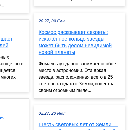
..
20:27, 09 Сен
Космос раскрывает секреты:
ышает
искажённое кольцо звезды
блей
может быть делом невидимой
новой планеты
ьных
ающе, но в
Фомальгаут давно занимает особое
ущается
место в астрономии. Эта яркая
 многих
звезда, расположенная всего в 25
световых годах от Земли, известна
своим огромным пыле...
02:27, 20 Июл
б»
Шесть световых лет от Земли —