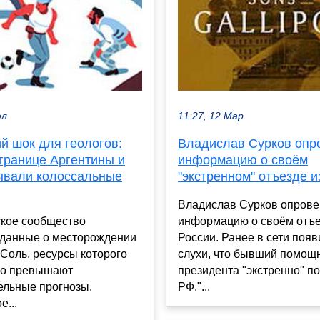
юл
11:27, 12 Мар
й шок для геологов:
Владислав Сурков опр
границе Аргентины и
информацию о своём
ывали колоссальные
"экстренном" отъезде и
Владислав Сурков опрове
ское сообщество
информацию о своём отъе
 данные о месторождении
России. Ранее в сети поя
Соль, ресурсы которого
слухи, что бывший помощ
но превышают
президента "экстренно" п
ельные прогнозы.
РФ."...
...