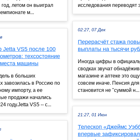
 год, летом он выиграл
исследования переводят э.
чемпионате м...
02:27, 07 Дек
ев
Перерасчёт стажа пов
 Jetta VS5 после 100
выплаты на тысячи ру
ометров: техсостояние
Иногда цифры в официал
 места машины
сводках звучат обнадёжив
дель в больших
магазине и аптеке это ощ
х завозилась в Россию по
совсем иначе. Пенсия для
ому импорту, а ее
становится не "суммой н...
ые продажи начались
4 году.Jetta VS5 -- с...
21:27, 01 Июн
Телескоп «Джеймс Уэб
г
впервые зафиксировал