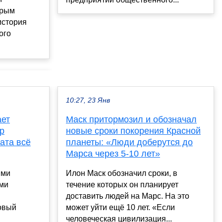
ерым
история
ого
10:27, 23 Янв
ает
Маск притормозил и обозначал
р
новые сроки покорения Красной
ата всё
планеты: «Люди доберутся до
Марса через 5-10 лет»
ыми
Илон Маск обозначил сроки, в
ми
течение которых он планирует
доставить людей на Марс. На это
овый
может уйти ещё 10 лет. «Если
человеческая цивилизация...