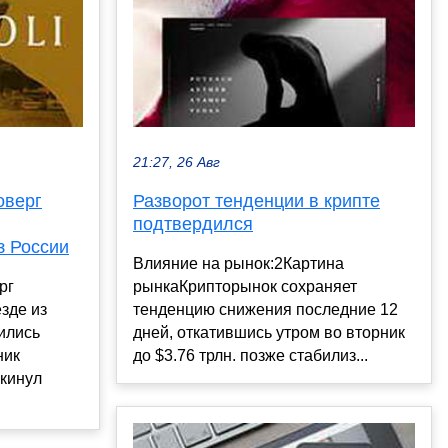
21:27, 26 Авг
оверг
Разворот тенденции в крипте
подтвердился
з России
Влияние на рынок:2Картина
рг
рынкаКрипторынок сохраняет
зде из
тенденцию снижения последние 12
вились
дней, откатившись утром во вторник
ник
до $3.76 трлн. позже стабилиз...
окинул