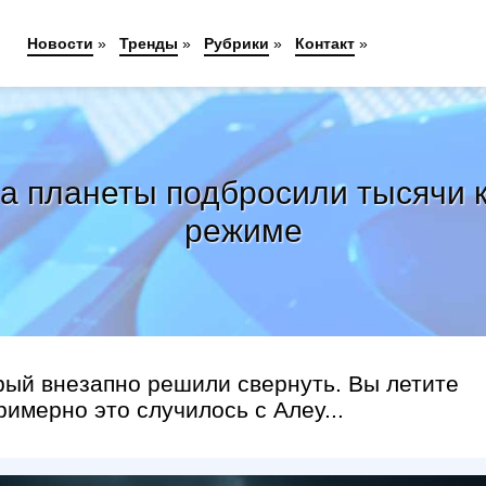
Новости
»
Тренды
»
Рубрики
»
Контакт
»
ра планеты подбросили тысячи 
режиме
орый внезапно решили свернуть. Вы летите
римерно это случилось с Алеу...