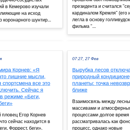
президента и считался "с
ий в Кемерово изучали
кардиналом Кремля" (его 
влияющие на исход
легла в основу голливудск
о коронарного шунтир...
фильма "...
я
07:27, 27 Фев
мира Корнев: «Я
Вырубка лесов отключ
 что лишние мысли,
природный кондиционе
 спортсмена все это
планеты: точка невозвр
ключить. Сейчас я
ближе
в режиме «Беги,
Взаимосвязь между лесн
беги»
массивами и атмосферны
й пловец Егор Корнев
процессами долгое время
 что сейчас находится в
рассматривалась как фон
ги, Форрест, беги».
процесс, однако новые