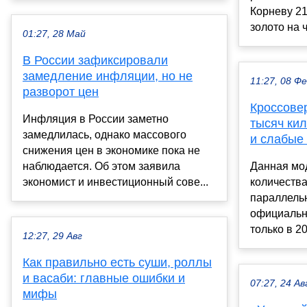
Корневу 21
золото на 
01:27, 28 Май
В России зафиксировали
замедление инфляции, но не
11:27, 08 Ф
разворот цен
Кроссовер
Инфляция в России заметно
тысяч кил
замедлилась, однако массового
и слабые
снижения цен в экономике пока не
наблюдается. Об этом заявила
Данная мо
экономист и инвестиционный сове...
количества
параллельн
официальн
только в 202
12:27, 29 Авг
Как правильно есть суши, роллы
и васаби: главные ошибки и
07:27, 24 Ав
мифы