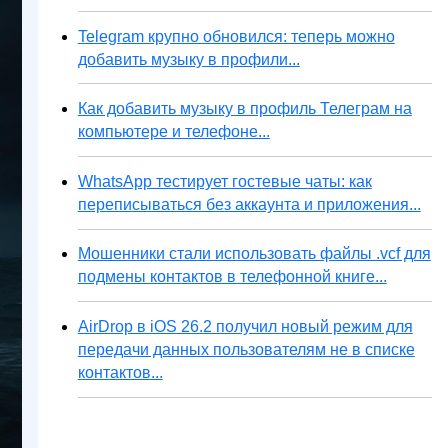
Telegram крупно обновился: теперь можно
добавить музыку в профили...
Как добавить музыку в профиль Телеграм на
компьютере и телефоне...
WhatsApp тестирует гостевые чаты: как
переписываться без аккаунта и приложения...
Мошенники стали использовать файлы .vcf для
подмены контактов в телефонной книге...
AirDrop в iOS 26.2 получил новый режим для
передачи данных пользователям не в списке
контактов...