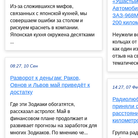
«Ушастый
Из-за сложившихся мифов,
Автомоби
связанных с японской кухней, мы
ЗАЗ-968М
совершаем ошибки за столом и
200 кило
рискуем краснеть в компании.
Японская кухня окружена десятками
Неужели в
...
кольцах от
как один и
отзыв на с
тематическ.
08:27, 10 Сен
Разворот к деньгам: Раков,
Овнов и Львов май приведёт к
14:27, 07 Ф
достатку
Радиолюб
Где эти Зодиаки обогатятся,
приняли с
рассказал астролог. Май в
расстоян
финансовом плане продолжает и
километр
развивает прогнозы на заработок для
многих Зодиаков. По мнению че...
Группа ра