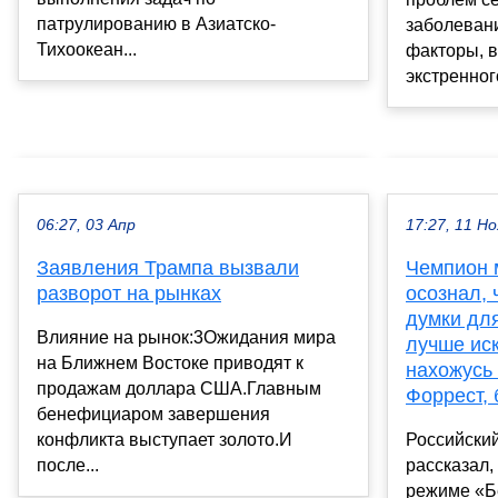
патрулированию в Азиатско-
заболеван
Тихоокеан...
факторы, 
экстренног
06:27, 03 Апр
17:27, 11 Но
Заявления Трампа вызвали
Чемпион 
разворот на рынках
осознал,
думки для
Влияние на рынок:3Ожидания мира
лучше ис
на Ближнем Востоке приводят к
нахожусь 
продажам доллара США.Главным
Форрест, 
бенефициаром завершения
конфликта выступает золото.И
Российски
после...
рассказал,
режиме «Бе