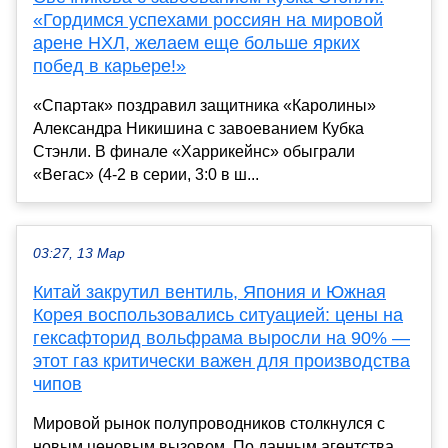
«Гордимся успехами россиян на мировой
арене НХЛ, желаем еще больше ярких
побед в карьере!»
«Спартак» поздравил защитника «Каролины»
Александра Никишина с завоеванием Кубка
Стэнли. В финале «Харрикейнс» обыграли
«Вегас» (4-2 в серии, 3:0 в ш...
03:27, 13 Мар
Китай закрутил вентиль, Япония и Южная
Корея воспользовались ситуацией: цены на
гексафторид вольфрама выросли на 90% —
этот газ критически важен для производства
чипов
Мировой рынок полупроводников столкнулся с
новым ценовым вызовом. По данным агентства