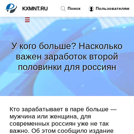
KXMNT.RU
Поиск
Пользователям
☰
Новости
»
У кого больше? Насколько
Тренды новостей
»
важен заработок второй
половинки для россиян
Рубрики
»
Правила
»
Контакт
»
Кто зарабатывает в паре больше —
мужчина или женщина, для
современных россиян уже не так
важно. Об этом сообщило издание