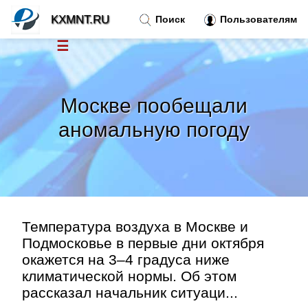
KXMNT.RU
Поиск
Пользователям
☰
Новости
»
Москве пообещали
Тренды новостей
»
аномальную погоду
Рубрики
»
Правила
»
Температура воздуха в Москве и
Контакт
»
Подмосковье в первые дни октября
окажется на 3–4 градуса ниже
климатической нормы. Об этом
рассказал начальник ситуаци...