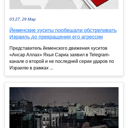
03:27, 29 Мар
Йеменские хуситы пообещали обстреливать
Израиль до прекращения его агрессии
Представитель йеменского движения хуситов
«Ансар Аллах» Яхья Сариа заявил в Telegram-
канале о второй и не последней серии ударов по
Израилю в рамках ...