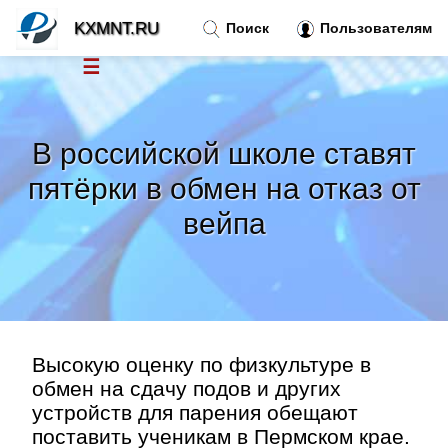
KXMNT.RU
Поиск
Пользователям
☰
Новости
»
В российской школе ставят
Тренды новостей
»
пятёрки в обмен на отказ от
вейпа
Рубрики
»
Правила
»
Контакт
»
Высокую оценку по физкультуре в
обмен на сдачу подов и других
устройств для парения обещают
поставить ученикам в Пермском крае.