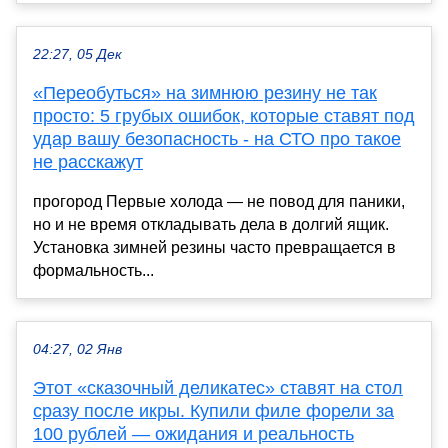
22:27, 05 Дек
«Переобуться» на зимнюю резину не так
просто: 5 грубых ошибок, которые ставят под
удар вашу безопасность - на СТО про такое
не расскажут
прогород Первые холода — не повод для паники,
но и не время откладывать дела в долгий ящик.
Установка зимней резины часто превращается в
формальность...
04:27, 02 Янв
Этот «сказочный деликатес» ставят на стол
сразу после икры. Купили филе форели за
100 рублей — ожидания и реальность