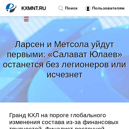
KXMNT.RU
Поиск
Пользователям
☰
Новости
»
Ларсен и Метсола уйдут
Тренды новостей
»
первыми: «Салават Юлаев»
останется без легионеров или
Рубрики
»
исчезнет
Правила
»
Контакт
»
Гранд КХЛ на пороге глобального
изменения состава из-за финансовых
трудностей. Финалист восточной