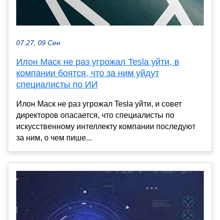
07:27, 09 Сен
Илон Маск не раз угрожал Tesla уйти, в
компании боятся, что за ним уйдут
специалисты по ИИ
Илон Маск не раз угрожал Tesla уйти, и совет
директоров опасается, что специалисты по
искусственному интеллекту компании последуют
за ним, о чем пише...