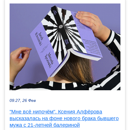
09:27, 26 Фев
"Мне всё нипочём". Ксения Алфёрова
высказалась на фоне нового брака бывшего
мужа с 21-летней балериной