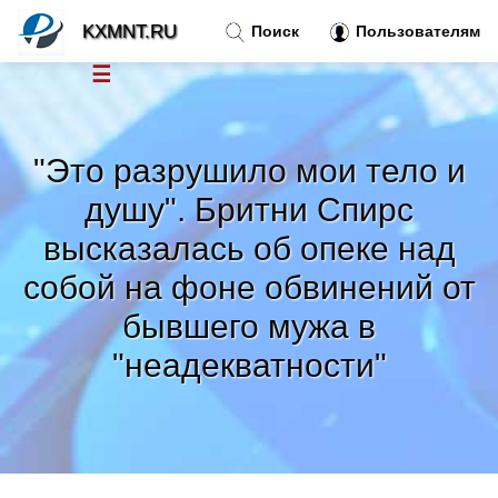
KXMNT.RU
Поиск
Пользователям
☰
Новости
»
"Это разрушило мои тело и
Тренды новостей
»
душу". Бритни Спирс
высказалась об опеке над
Рубрики
»
собой на фоне обвинений от
Правила
»
бывшего мужа в
"неадекватности"
Контакт
»