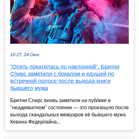
10:27, 24 Окт
"Опять покатилась по наклонной". Бритни
Спирс заметили с бокалом и едущей по
встречной полосе после выхода книги
бывшего мужа
Бритни Спирс вновь заметили на публике в
"неадекватном" состоянии — это произошло после
выхода скандальных мемуаров её бывшего мужа
Кевина Федерлайна...