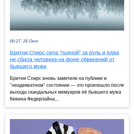
00:27, 25 Окт
Бритни Спирс села "пьяной" за руль и едва
не сбила человека на фоне обвинений от
бывшего мужа
Бритни Спирс вновь заметили на публике в
"неадекватном" состоянии — это произошло после
выхода скандальных мемуаров её бывшего мужа
Кевина Федерлайна...