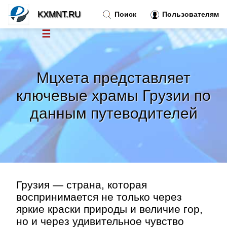
KXMNT.RU
Поиск
Пользователям
☰
Новости
»
Мцхета представляет
Тренды новостей
»
ключевые храмы Грузии по
данным путеводителей
Рубрики
»
Правила
»
Контакт
»
Грузия — страна, которая
воспринимается не только через
яркие краски природы и величие гор,
но и через удивительное чувство