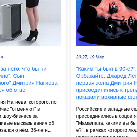
20:27, 19 Мар
юн
"Каким ты был в 90-е?"
 за него, что бы ни
Орбакайте, Джаред Лет
ило". Сын
первая жена Дмитрия 
ного" Дмитрия Нагиева
присоединились к трен
я об отце
показали архивные фо
я Нагиева, которого, по
Российские и западные се
йчас "отменяют" в
присоединились в соцсетя
 шоу-бизнесе за
"Мама/папа, какими вы бы
чивые высказывания об
е?", в рамках которого лю
зался о нём. 36-летн...