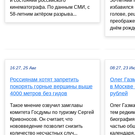
и состоянии российского
36-летний 
кинематографа. По данным СМИ, с
избавился 
58-летним актёром разрыва...
голове, ре
преображен
днём рожде
16:27, 25 Авг
08:27, 23 И
Россиянам хотят запретить
Олег Газ
покорять горные вершины выше
в Москве
4000 метров без гидов
рублей
Такое мнение озвучил замглавы
Олег Газма
комитета Госдумы по туризму Сергей
тем редким
Кривоносов. Он считает, что
биография 
нововведение позволит снизить
частью общ
количество несчастных случ...
календаря.