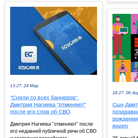
13:27, 24 Мар
18:27, 06 Ап
"Сняли со всех баннеров".
Дмитрия Нагиева "отменяют"
Сын Дмит
после его слов об СВО
поздрави
рождения 
Дмитрия Нагиева "отменяют" после
видео
его недавней публичной речи об СВО