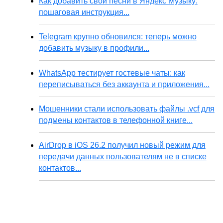
Как добавить свои песни в Яндекс Музыку:
пошаговая инструкция...
Telegram крупно обновился: теперь можно
добавить музыку в профили...
WhatsApp тестирует гостевые чаты: как
переписываться без аккаунта и приложения...
Мошенники стали использовать файлы .vcf для
подмены контактов в телефонной книге...
AirDrop в iOS 26.2 получил новый режим для
передачи данных пользователям не в списке
контактов...