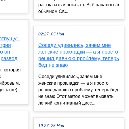
рассказать и показать Всё началось в
обычном Св...
02:27, 05 Ноя
отпущу".
трия
Соседи удивились, зачем мне
о он
женские прокладки — а я просто
 развод
решил давнюю проблему, теперь
бед не знаю
, которая
с
Соседи удивились, зачем мне
ибровым,
женские прокладки — а я просто
есь (не)
решил давнюю проблему, теперь бед
не знаю Этот метод может вызвать
легкий когнитивный дисс...
19:27, 25 Ноя