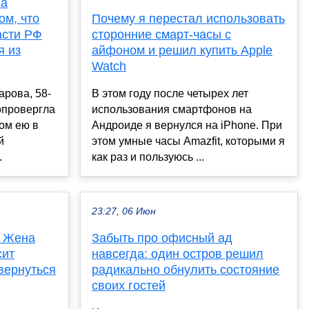
ва
ом, что
Почему я перестал использовать
асти РФ
сторонние смарт-часы с
я из
айфоном и решил купить Apple
Watch
рова, 58-
В этом году после четырех лет
опровергла
использования смартфонов на
ом ею в
Андроиде я вернулся на iPhone. При
й
этом умные часы Amazfit, которыми я
.
как раз и пользуюсь ...
23:27, 06 Июн
. Жена
Забыть про офисный ад
сит
навсегда: один остров решил
вернуться
радикально обнулить состояние
своих гостей