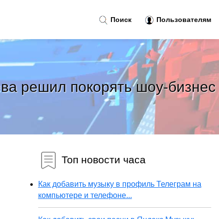
Поиск
Пользователям
ева решил покорять шоу-бизнес
Топ новости часа
Как добавить музыку в профиль Телеграм на
компьютере и телефоне...