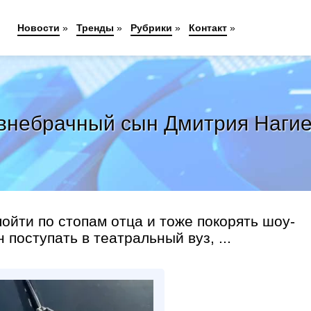
Новости
»
Тренды
»
Рубрики
»
Контакт
»
й внебрачный сын Дмитрия Наги
йти по стопам отца и тоже покорять шоу-
 поступать в театральный вуз, ...