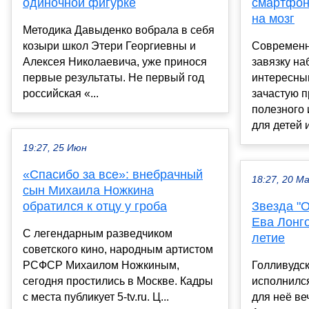
одиночной фигурке
смартфон
на мозг
Методика Давыденко вобрала в себя
козыри школ Этери Георгиевны и
Современн
Алексея Николаевича, уже принося
завязку н
первые результаты. Не первый год
интересны
российская «...
зачастую п
полезного 
для детей и 
19:27, 25 Июн
«Спасибо за все»: внебрачный
18:27, 20 М
сын Михаила Ножкина
обратился к отцу у гроба
Звезда "
Ева Лонго
С легендарным разведчиком
летие
советского кино, народным артистом
РСФСР Михаилом Ножкиным,
Голливудск
сегодня простились в Москве. Кадры
исполнился
с места публикует 5-tv.ru. Ц...
для неё ве