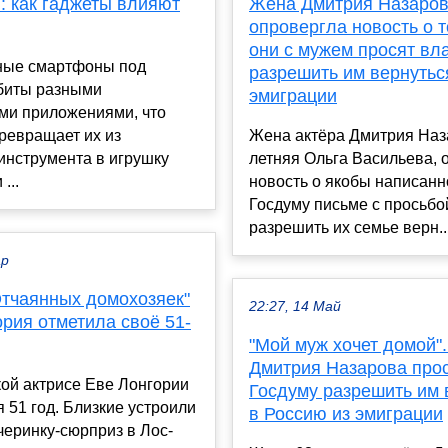
: как гаджеты влияют
Жена Дмитрия Назаро
опровергла новость о т
они с мужем просят вл
ые смартфоны под
разрешить им вернутьс
абиты разными
эмиграции
ми приложениями, что
ревращает их из
Жена актёра Дмитрия Наза
инструмента в игрушку
летняя Ольга Васильева, 
...
новость о якобы написанн
Госдуму письме с просьбо
разрешить их семье верн..
ар
Отчаянных домохозяек"
22:27, 14 Май
рия отметила своё 51-
"Мой муж хочет домой"
Дмитрия Назарова про
ой актрисе Еве Лонгории
Госдуму разрешить им 
 51 год. Близкие устроили
в Россию из эмиграции
черинку-сюрприз в Лос-