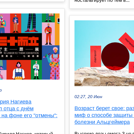
ностальгирует по тем в...
р
02:27, 20 Июн
рия Нагиева
Возраст берет свое: ра
л отца с днём
миф о способе защиты 
на фоне его "отмены":
болезни Альцгеймера
Высокие дозы омега-3 не 