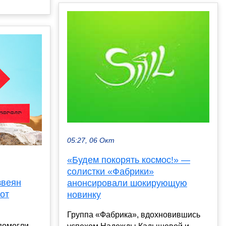
05:27, 06 Окт
«Будем покорять космос!» —
солистки «Фабрики»
звеян
анонсировали шокирующую
от
новинку
Группа «Фабрика», вдохновившись
помогли