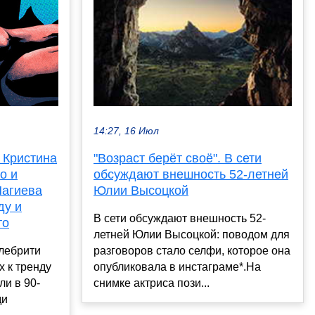
14:27, 16 Июл
. Кристина
"Возраст берёт своё". В сети
о и
обсуждают внешность 52-летней
Нагиева
Юлии Высоцкой
ду и
В сети обсуждают внешность 52-
то
летней Юлии Высоцкой: поводом для
лебрити
разговоров стало селфи, которое она
х к тренду
опубликовала в инстаграме*.На
ли в 90-
снимке актриса пози...
ди