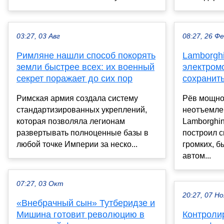
03:27, 03 Авг
08:27, 26 Ф
Римляне нашли способ покорять
Lamborghi
земли быстрее всех: их военный
электром
секрет поражает до сих пор
сохранит
Римская армия создала систему
Рёв мощно
стандартизированных укреплений,
неотъемле
которая позволяла легионам
Lamborghin
развертывать полноценные базы в
построил 
любой точке Империи за неско...
громких, 
автом...
07:27, 03 Окт
20:27, 07 Но
«Внебрачный сын» Тутберидзе и
Мишина готовит революцию в
Контроли