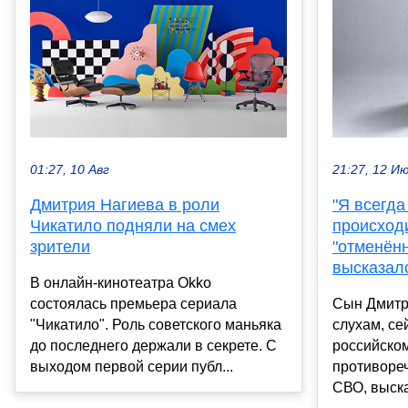
01:27, 10 Авг
21:27, 12 И
Дмитрия Нагиева в роли
"Я всегда
Чикатило подняли на смех
происход
зрители
"отменён
высказалс
В онлайн-кинотеатра Okko
состоялась премьера сериала
Сын Дмитри
"Чикатило". Роль советского маньяка
слухам, се
до последнего держали в секрете. С
российском
выходом первой серии публ...
противоре
СВО, выска