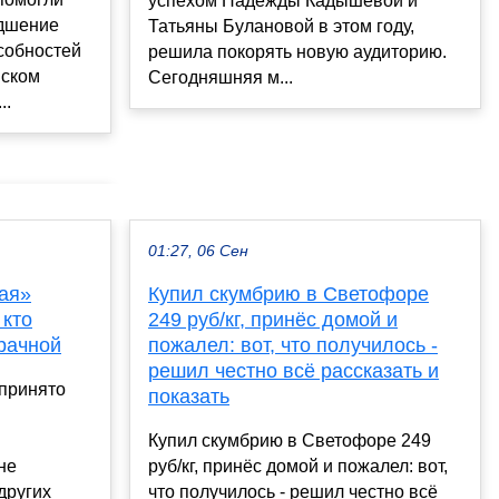
успехом Надежды Кадышевой и
удшение
Татьяны Булановой в этом году,
собностей
решила покорять новую аудиторию.
иском
Сегодняшняя м...
..
01:27, 06 Сен
ая»
Купил скумбрию в Светофоре
 кто
249 руб/кг, принёс домой и
рачной
пожалел: вот, что получилось -
решил честно всё рассказать и
принято
показать
Купил скумбрию в Светофоре 249
не
руб/кг, принёс домой и пожалел: вот,
других
что получилось - решил честно всё