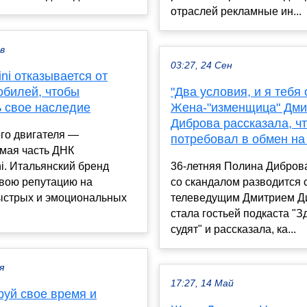
отраслей рекламные ин...
ев
03:27, 24 Сен
ni отказывается от
обилей, чтобы
"Два условия, и я тебя 
ь свое наследие
Жена-"изменщица" Дми
Диброва рассказала, чт
го двигателя —
потребовал в обмен на
мая часть ДНК
i. Итальянский бренд
36-летняя Полина Диброва
свою репутацию на
со скандалом разводится 
быстрых и эмоциональных
телеведущим Дмитрием Д
стала гостьей подкаста "Зд
судят" и рассказала, ка...
я
17:27, 14 Май
руй свое время и