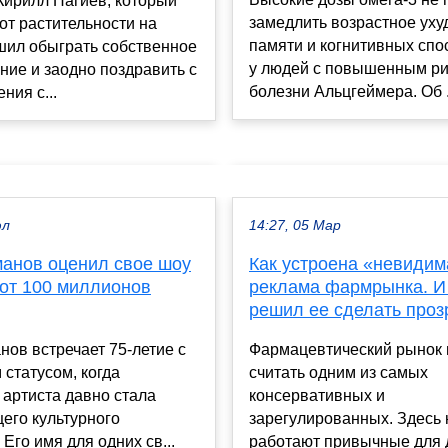
Кирилл Нагиев, который
замедлить возрастное ух
от растительности на
памяти и когнитивных спо
шил обыграть собственное
у людей с повышенным р
ие и заодно поздравить с
болезни Альцгеймера. Об .
ния с...
юл
14:27, 05 Мар
манов оценил свое шоу
Как устроена «невидим
 от 100 миллионов
реклама фармрынка. И
решил ее сделать проз
нов встречает 75-летие с
Фармацевтический рынок 
 статусом, когда
считать одним из самых
артиста давно стала
консервативных и
его культурного
зарегулированных. Здесь 
 Его имя для одних св...
работают привычные для 