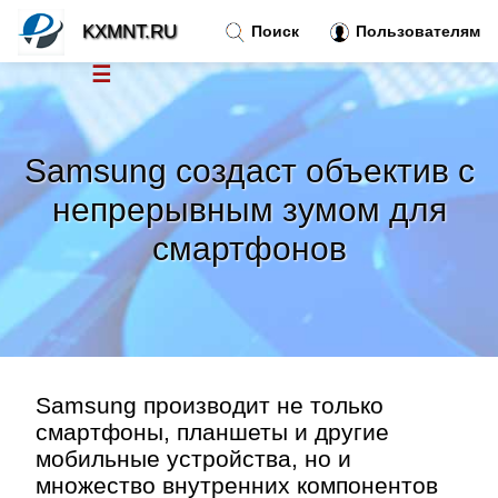
KXMNT.RU
Поиск
Пользователям
☰
Новости
»
Samsung создаст объектив с
Тренды новостей
»
непрерывным зумом для
смартфонов
Рубрики
»
Правила
»
Контакт
»
Samsung производит не только
смартфоны, планшеты и другие
мобильные устройства, но и
множество внутренних компонентов