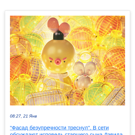
08:27, 21 Янв
"Фасад безупречности треснул". В сети
обсуждают исповедь старшего сына Дэвида