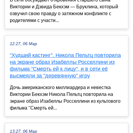
Виктории и Дэвида Бекхэм — Бруклина, который
озвучил свою правду о затяжном конфликте с
родителями с участи...
12:27, 06 Мар
"Худший кастинг". Никола Пельтц повторила
на экране образ Изабеллы Росселлини из
фильма "Смерть ей к лицу", и в сети её
высмеяли за "деревянную" игру
Дочь американского миллиардера и невестка
Виктории Бекхэм Никола Пельтц повторила на
экране образ Изабеллы Росселлини из культового
фильма "Смерть ей...
13:27, 06 Мар