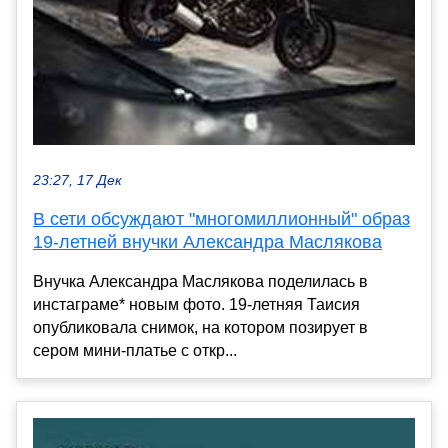
23:27, 17 Дек
В сети обсуждают "многомиллионный" образ
19-летней внучки Александра Маслякова
Внучка Александра Маслякова поделилась в
инстаграме* новым фото. 19-летняя Таисия
опубликовала снимок, на котором позирует в
сером мини-платье с откр...