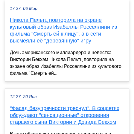
17:27, 06 Мар
Никола Пельтц повторила на экране
культовый образ Изабеллы Росселлини из
фильма "Смерть ей к лицу", а в сети
высмеяли её "деревянную" игру
Дочь американского миллиардера и невестка
Виктории Бекхэм Никола Пельтц повторила на
экране образ Изабеллы Росселлини из культового
фильма "Смерть ей...
12:27, 20 Янв
"Фасад безупречности треснул". В соцсетях
обсуждают "сенсационные" откровения
старшего сына Виктории и Дэвида Бекхэм
В сети обсуждают откровения старшего сына