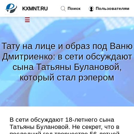
KXMNT.RU
Поиск
Пользователям
☰
Новости
»
Тату на лице и образ под Ваню
Тренды новостей
»
Дмитриенко: в сети обсуждают
сына Татьяны Булановой,
Рубрики
»
который стал рэпером
Правила
»
Контакт
»
В сети обсуждают 18-летнего сына
Татьяны Булановой. Не секрет, что в
последний год творчество 56-летней