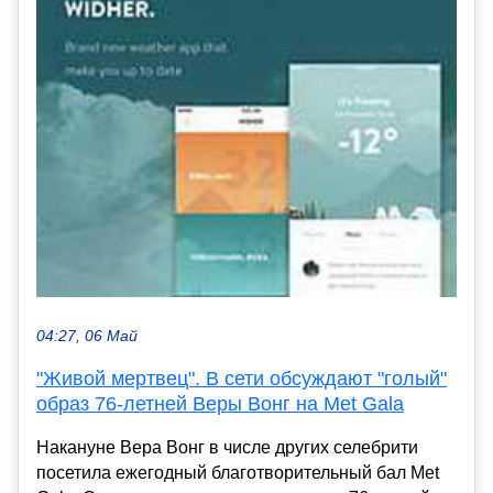
04:27, 06 Май
"Живой мертвец". В сети обсуждают "голый"
образ 76-летней Веры Вонг на Met Gala
Накануне Вера Вонг в числе других селебрити
посетила ежегодный благотворительный бал Met