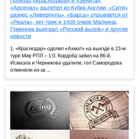
Победы «Краснодара» и «Зенита»,
«Арсенал» вылетел из Кубка Англии, «Сити»
разнес «Ливерпуль», «Барса» отрывается от
«Реала», хет-трик и 1400 очков Малкина,
Гуменник выиграл «Русский вызов» и другие
новости
1. «Краснодар» одолел «Ахмат» на выезде в 23-м
туре Мир РПЛ – 1:0. Кордоба забил на 86-й,
Исмаэла и Черникова удалили, гол Самородова
отменили из-за ...