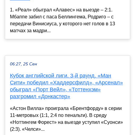
1. «Реал» обыграл «Алавес» на выезде – 2:1.
Мбаппе забил с паса Беллингема, Родриго – с
передачи Винисиуса, у которого нет голов в 13
матчах за мадри...
06:27, 25 Сен
Кубок английской лиги. 3-й раунд. «Ман
Сити» победил «Хаддерсфилд», «Арсенал»
обыграл «Порт Вейл», «Тоттенхэм»
разгромил «Донкастер»
«Астон Вилла» проиграла «Брентфорду» в серии
11-метровых (1:1, 2:4 по пенальти). В среду
«Ноттингем Форест» на выезде уступил «Суонси»
(2:3). «Челси»...