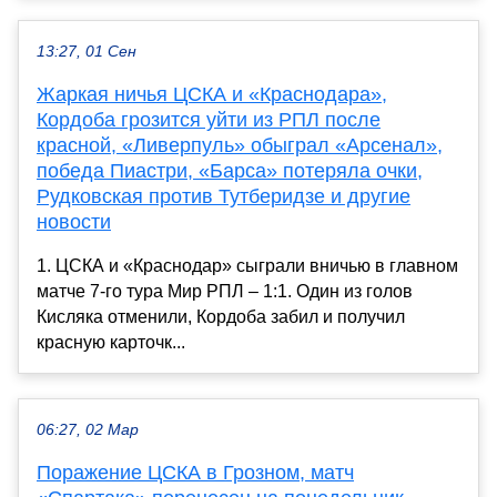
13:27, 01 Сен
Жаркая ничья ЦСКА и «Краснодара»,
Кордоба грозится уйти из РПЛ после
красной, «Ливерпуль» обыграл «Арсенал»,
победа Пиастри, «Барса» потеряла очки,
Рудковская против Тутберидзе и другие
новости
1. ЦСКА и «Краснодар» сыграли вничью в главном
матче 7-го тура Мир РПЛ – 1:1. Один из голов
Кисляка отменили, Кордоба забил и получил
красную карточк...
06:27, 02 Мар
Поражение ЦСКА в Грозном, матч