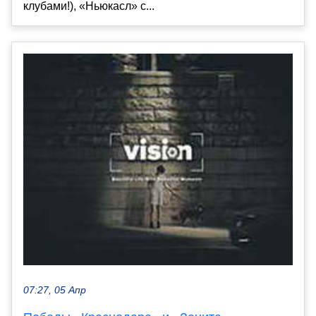
клубами!), «Ньюкасл» с...
07:27, 05 Апр