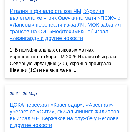
Италия в финале стыков ЧМ, Украина
вылетела, хет-трик Овечкина, матч «ПСЖ» с
«Лансом» перенесли из-за ЛЧ, МОК забанил
трансов на ОИ, «Нефтехимик» обыграл
«Авангард» и другие новости
1. В полуфинальных стыковых матчах
европейского отбора ЧМ-2026 Италия обыграла
Северную Ирландию (2:0), Украина проиграла
Швеции (1:3) и не вышла на ...
09:27, 05 Мар
ЦСКА переехал «Краснодар», «Арсенал»
убегает от «Сити», ски-альпинист Филиппов
выиграл ЧЕ, Кержаков на службе у Беглова
и другие новости