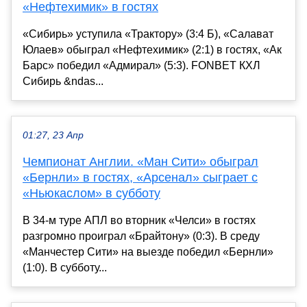
«Нефтехимик» в гостях
«Сибирь» уступила «Трактору» (3:4 Б), «Салават
Юлаев» обыграл «Нефтехимик» (2:1) в гостях, «Ак
Барс» победил «Адмирал» (5:3). FONBET КХЛ
Сибирь &ndas...
01:27, 23 Апр
Чемпионат Англии. «Ман Сити» обыграл
«Бернли» в гостях, «Арсенал» сыграет с
«Ньюкаслом» в субботу
В 34-м туре АПЛ во вторник «Челси» в гостях
разгромно проиграл «Брайтону» (0:3). В среду
«Манчестер Сити» на выезде победил «Бернли»
(1:0). В субботу...