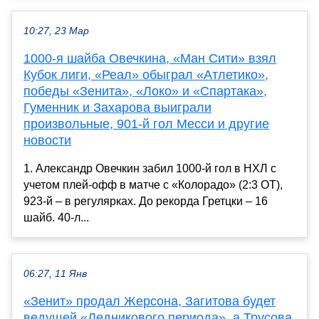
10:27, 23 Мар
1000-я шайба Овечкина, «Ман Сити» взял
Кубок лиги, «Реал» обыграл «Атлетико»,
победы «Зенита», «Локо» и «Спартака»,
Гуменник и Захарова выиграли
произвольные, 901-й гол Месси и другие
новости
1. Александр Овечкин забил 1000-й гол в НХЛ с
учетом плей-офф в матче с «Колорадо» (2:3 ОТ),
923-й – в регулярках. До рекорда Гретцки – 16
шайб. 40-л...
06:27, 11 Янв
«Зенит» продал Жерсона, Загитова будет
ведущей «Ледникового периода», а Трусова,