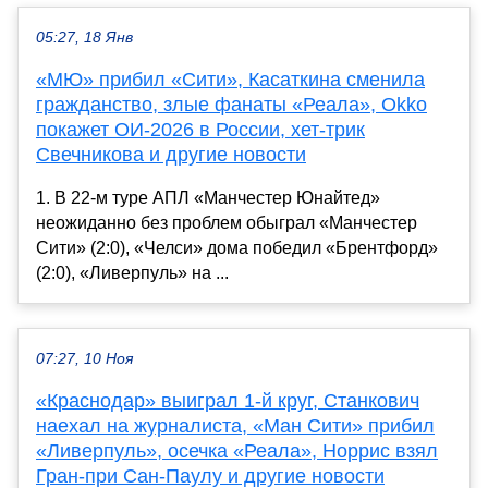
05:27, 18 Янв
«МЮ» прибил «Сити», Касаткина сменила
гражданство, злые фанаты «Реала», Оkko
покажет ОИ-2026 в России, хет-трик
Свечникова и другие новости
1. В 22-м туре АПЛ «Манчестер Юнайтед»
неожиданно без проблем обыграл «Манчестер
Сити» (2:0), «Челси» дома победил «Брентфорд»
(2:0), «Ливерпуль» на ...
07:27, 10 Ноя
«Краснодар» выиграл 1-й круг, Станкович
наехал на журналиста, «Ман Сити» прибил
«Ливерпуль», осечка «Реала», Норрис взял
Гран-при Сан-Паулу и другие новости