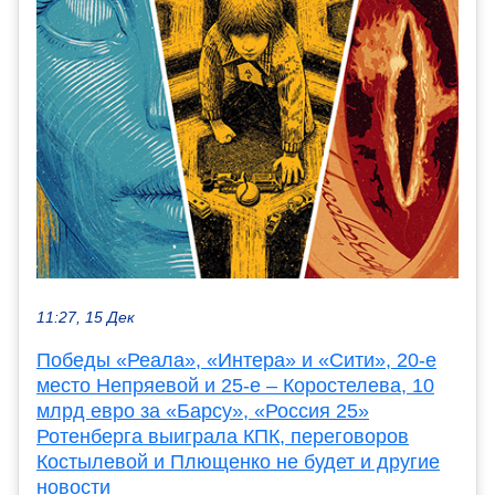
11:27, 15 Дек
Победы «Реала», «Интера» и «Сити», 20-е
место Непряевой и 25-е – Коростелева, 10
млрд евро за «Барсу», «Россия 25»
Ротенберга выиграла КПК, переговоров
Костылевой и Плющенко не будет и другие
новости