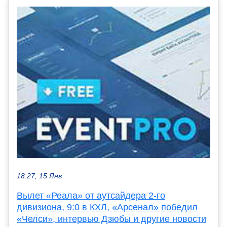
18:27, 15 Янв
Вылет «Реала» от аутсайдера 2-го
дивизиона, 9:0 в КХЛ, «Арсенал» победил
«Челси», интервью Дзюбы и другие новости