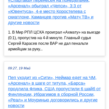
«Спартака» перенесен на понедельник,
«Арсенал» обыграл «Челси», 3:3 от
«Ювентуса», 4-е место Коростелева с
скиатлоне, Каманцев против «Матч ТВ» и
другие новости
1. В Мир РПЛ ЦСКА проиграл «Ахмату» на выезде
(0:1), пропустив на 4-й минуте. Главный судья
Сергей Карасев после ВАР не дал пенальти
армейцам за руку...
09:27, 19 Май
Пеп уходит из «Сити», Неймар едет на ЧМ,
«Арсенал» в шаге от титула, «Барса»
продлила Флика, США пропустили 6 шайб от
Финляндии, Ибрагимов в сборной России,
«Реал» и Моуринью договорились и другие
новости