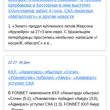
Щербакова и Косторная в нем выступят,
Хуснутдинов забил 4 гола, СКА проиграл
«Металлургу» и другие новости
1. «Зенит» продал купленного летом Жерсона
«Крузейро» за 27+3 млн евро. С бразильцем
петербуржцы простились необычно: написали «!
носреЖ, обисапС» и в...
22:27, 04 Дек
КХЛ. «Авангард» обыграл «Сочи»,
«Локомотив» победил «Амур», «Адмирал»
уступил СКА
В FONBET чемпионате КХЛ «Авангард» обыграл
«Сочи» (5:2), «Локомотив» победил «Амур» (3:0),
«Адмирал» уступил СКА (1:3). FONBET КХЛ Амур
– Локом...