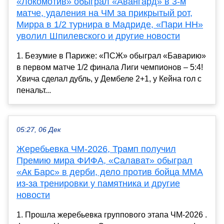
«Локомотив» обыграл «Авангард» в 3-м
матче, удаления на ЧМ за прикрытый рот,
Мирра в 1/2 турнира в Мадриде, «Пари НН»
уволил Шпилевского и другие новости
1. Безумие в Париже: «ПСЖ» обыграл «Баварию»
в первом матче 1/2 финала Лиги чемпионов – 5:4!
Хвича сделал дубль, у Дембеле 2+1, у Кейна гол с
пенальт...
05:27, 06 Дек
Жеребьевка ЧМ-2026, Трамп получил
Премию мира ФИФА, «Салават» обыграл
«Ак Барс» в дерби, дело против бойца ММА
из-за тренировки у памятника и другие
новости
1. Прошла жеребьевка группового этапа ЧМ-2026 .