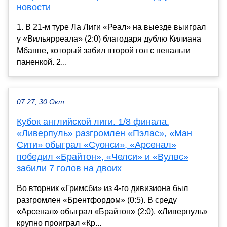
новости
1. В 21-м туре Ла Лиги «Реал» на выезде выиграл
у «Вильярреала» (2:0) благодаря дублю Килиана
Мбаппе, который забил второй гол с пенальти
паненкой. 2...
07:27, 30 Окт
Кубок английской лиги. 1/8 финала.
«Ливерпуль» разгромлен «Пэлас», «Ман
Сити» обыграл «Суонси», «Арсенал»
победил «Брайтон», «Челси» и «Вулвс»
забили 7 голов на двоих
Во вторник «Гримсби» из 4-го дивизиона был
разгромлен «Брентфордом» (0:5). В среду
«Арсенал» обыграл «Брайтон» (2:0), «Ливерпуль»
крупно проиграл «Кр...