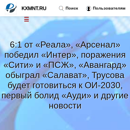
KXMNT.RU
Поиск
Пользователям
☰
Новости
»
6:1 от «Реала», «Арсенал»
Тренды новостей
»
победил «Интер», поражения
«Сити» и «ПСЖ», «Авангард»
Рубрики
»
обыграл «Салават», Трусова
будет готовиться к ОИ-2030,
Правила
»
первый болид «Ауди» и другие
Контакт
»
новости