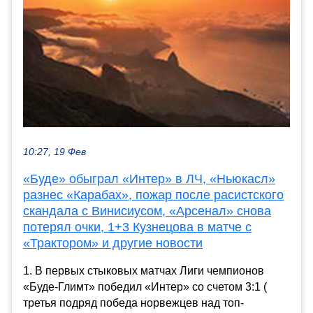
10:27, 19 Фев
«Буде» обыграл «Интер» в ЛЧ, «Ньюкасл»
разнес «Карабах», пожар после расистского
скандала с Винисиусом, «Арсенал» снова
потерял очки, 1+3 Кузнецова в матче с
«Трактором» и другие новости
1. В первых стыковых матчах Лиги чемпионов
«Буде-Глимт» победил «Интер» со счетом 3:1 (
третья подряд победа норвежцев над топ-