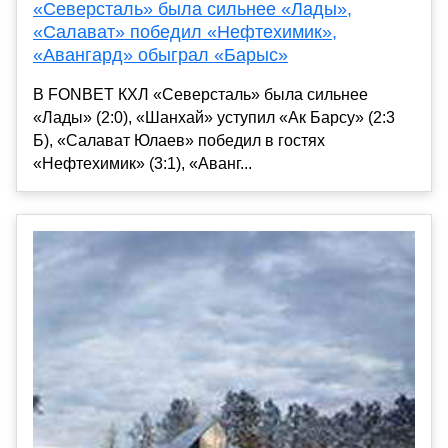
«Северсталь» была сильнее «Лады»,
«Салават» победил «Нефтехимик»,
«Авангард» обыграл «Барыс»
В FONBET КХЛ «Северсталь» была сильнее
«Лады» (2:0), «Шанхай» уступил «Ак Барсу» (2:3
Б), «Салават Юлаев» победил в гостях
«Нефтехимик» (3:1), «Аванг...