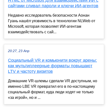
HTML от Microsoft для взаимодействия ИИ с
сайтами сливал пароли и ключи ИИ-агентов
Недавно исследователь безопасности Аонан
Гуань нашёл уязвимость в технологии NLWeb от
Microsoft, которая позволяет ИИ-агентам
взаимодействовать с сай...
20:27, 23 Апр
Социальный VR и комьюнити вокруг арены:
как мультиплеерные форматы повышают
LTV и частоту визитов
Домашние VR‑шлемы сделали VR доступным, но
именно LBE VR превратил его в по‑настоящему
социальный формат, куда люди ходят не только
«за игрой», но и ...