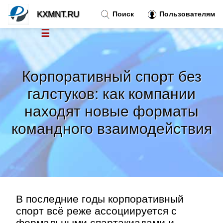
KXMNT.RU
Поиск
Пользователям
☰
Новости
»
Корпоративный спорт без
Тренды новостей
»
галстуков: как компании
находят новые форматы
Рубрики
»
командного взаимодействия
Правила
»
Контакт
»
В последние годы корпоративный
спорт всё реже ассоциируется с
формальными спартакиадами и