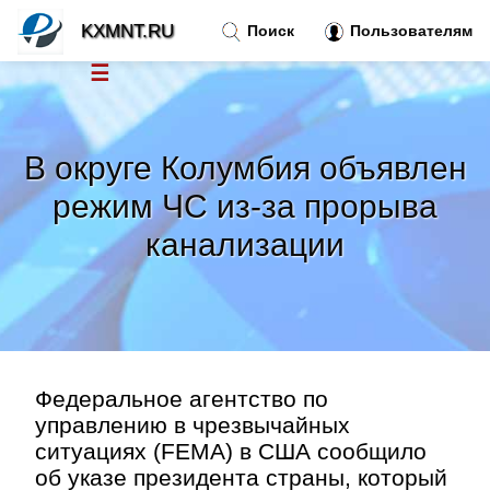
KXMNT.RU
Поиск
Пользователям
☰
Новости
»
В округе Колумбия объявлен
Тренды новостей
»
режим ЧС из-за прорыва
канализации
Рубрики
»
Правила
»
Контакт
»
Федеральное агентство по
управлению в чрезвычайных
ситуациях (FEMA) в США сообщило
об указе президента страны, который