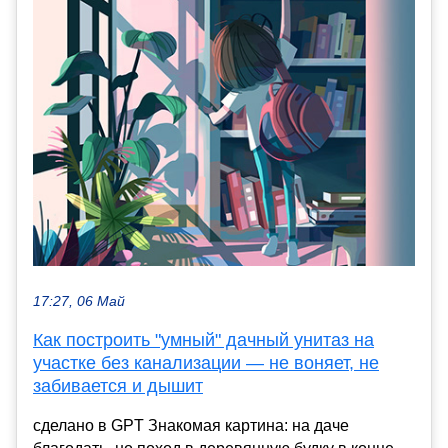
17:27, 06 Май
Как построить "умный" дачный унитаз на
участке без канализации — не воняет, не
забивается и дышит
сделано в GPT Знакомая картина: на даче