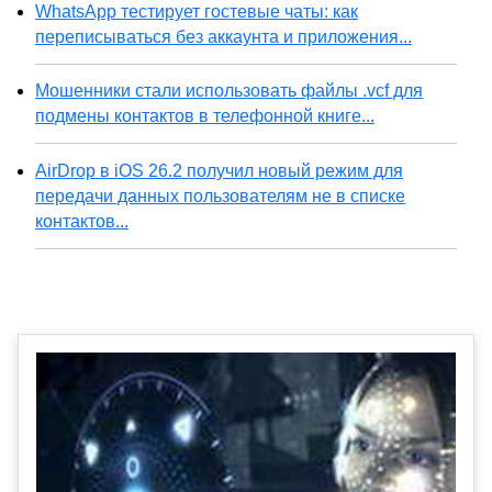
WhatsApp тестирует гостевые чаты: как
переписываться без аккаунта и приложения...
Мошенники стали использовать файлы .vcf для
подмены контактов в телефонной книге...
AirDrop в iOS 26.2 получил новый режим для
передачи данных пользователям не в списке
контактов...