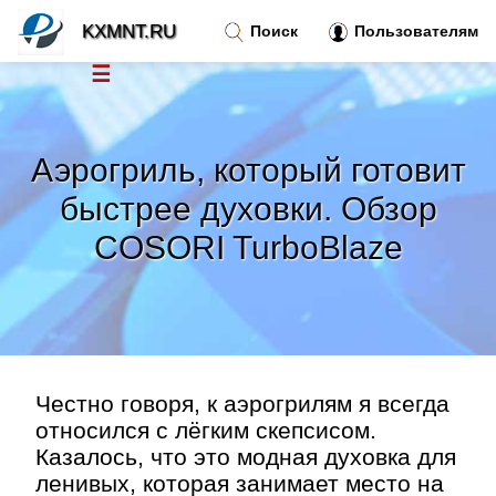
KXMNT.RU
Поиск
Пользователям
☰
Новости
»
Аэрогриль, который готовит
Тренды новостей
»
быстрее духовки. Обзор
COSORI TurboBlaze
Рубрики
»
Правила
»
Контакт
»
Честно говоря, к аэрогрилям я всегда
относился с лёгким скепсисом.
Казалось, что это модная духовка для
ленивых, которая занимает место на