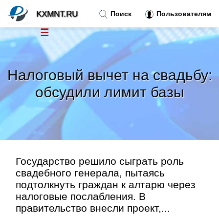
KXMNT.RU
Поиск
Пользователям
☰
Новости
»
Налоговый вычет на свадьбу:
Тренды новостей
»
обсудили лимит базы
Рубрики
»
Правила
»
Государство решило сыграть роль
Контакт
»
свадебного генерала, пытаясь
подтолкнуть граждан к алтарю через
налоговые послабления. В
правительство внесли проект,...