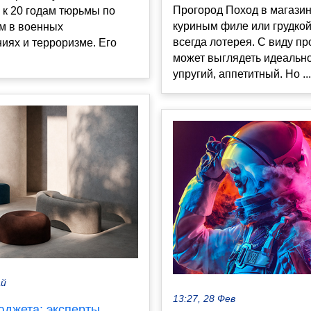
Прогород Поход в магазин
к 20 годам тюрьмы по
куриным филе или грудкой
м в военных
всегда лотерея. С виду пр
иях и терроризме. Его
может выглядеть идеально
упругий, аппетитный. Но ...
ай
13:27, 28 Фев
юджета: эксперты