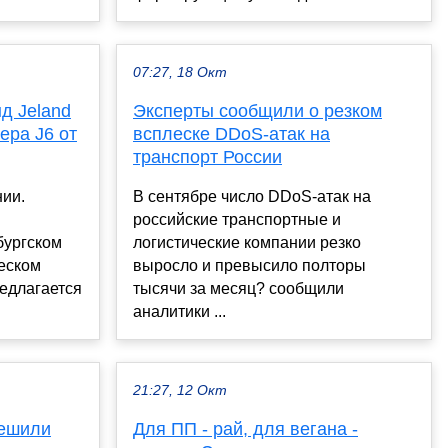
07:27, 18 Окт
д Jeland
Эксперты сообщили о резком
ера J6 от
всплеске DDoS-атак на
транспорт России
нии.
В сентябре число DDoS-атак на
российские транспортные и
бургском
логистические компании резко
еском
выросло и превысило полторы
едлагается
тысячи за месяц? сообщили
аналитики ...
21:27, 12 Окт
решили
Для ПП - рай, для вегана -