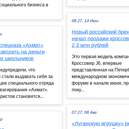
 социального бизнеса в
08:27, 14 Июн
Новый российский брен
ен
начал продажи кроссов
спецназа «Ахмат»
2,3 млн рублей
зводить на деньги
Это первая модель компа
их школьников
Кроссовер J6, впервые
едупредили, что
представленная на Петер
 стали выдавать себя за
международном экономич
цев специального отряда
форуме в начале июня, пр
реагирования «Ахмат».
поку...
истов становятся...
07:27, 08 Авг
ар
«Луганскую игрушку» 