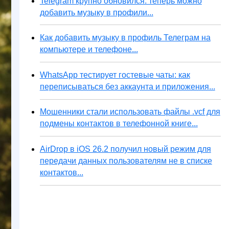
Telegram крупно обновился: теперь можно
добавить музыку в профили...
Как добавить музыку в профиль Телеграм на
компьютере и телефоне...
WhatsApp тестирует гостевые чаты: как
переписываться без аккаунта и приложения...
Мошенники стали использовать файлы .vcf для
подмены контактов в телефонной книге...
AirDrop в iOS 26.2 получил новый режим для
передачи данных пользователям не в списке
контактов...