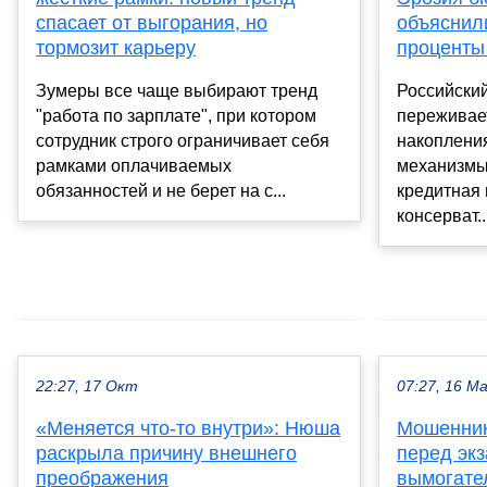
спасает от выгорания, но
объяснил
тормозит карьеру
проценты
Зумеры все чаще выбирают тренд
Российски
"работа по зарплате", при котором
переживае
сотрудник строго ограничивает себя
накоплени
рамками оплачиваемых
механизмы
обязанностей и не берет на с...
кредитная
консерват..
22:27, 17 Окт
07:27, 16 М
«Меняется что-то внутри»: Нюша
Мошенник
раскрыла причину внешнего
перед эк
преображения
вымогате