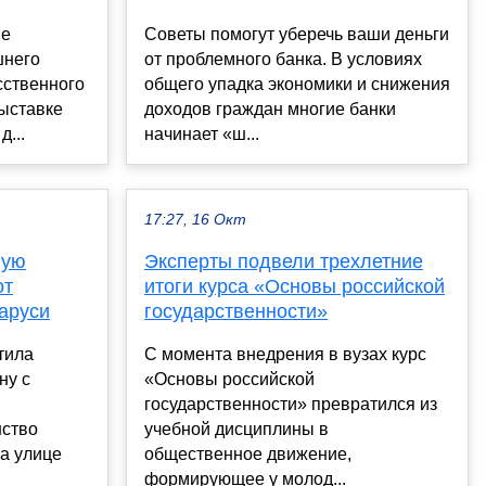
ые
Советы помогут уберечь ваши деньги
шнего
от проблемного банка. В условиях
сственного
общего упадка экономики и снижения
ыставке
доходов граждан многие банки
...
начинает «ш...
17:27, 16 Окт
вую
Эксперты подвели трехлетние
от
итоги курса «Основы российской
аруси
государственности»
тила
С момента внедрения в вузах курс
ну с
«Основы российской
государственности» превратился из
нство
учебной дисциплины в
а улице
общественное движение,
формирующее у молод...