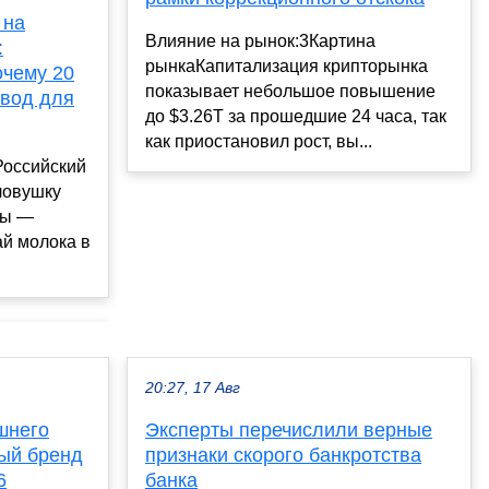
 на
Влияние на рынок:3Картина
:
рынкаКапитализация крипторынка
очему 20
показывает небольшое повышение
овод для
до $3.26T за прошедшие 24 часа, так
как приостановил рост, вы...
Российский
ловушку
ны —
ай молока в
20:27, 17 Авг
шнего
Эксперты перечислили верные
вый бренд
признаки скорого банкротства
6
банка