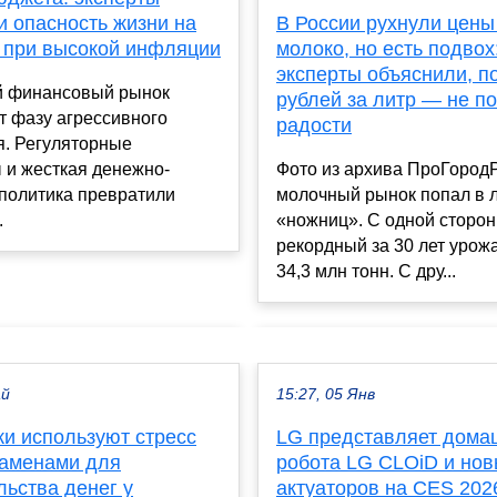
В России рухнули цены
и опасность жизни на
молоко, но есть подвох
 при высокой инфляции
эксперты объяснили, п
й финансовый рынок
рублей за литр — не п
т фазу агрессивного
радости
я. Регуляторные
Фото из архива ПроГород
 и жесткая денежно-
молочный рынок попал в 
 политика превратили
«ножниц». С одной сторо
.
рекордный за 30 лет урож
34,3 млн тонн. С дру...
ай
15:27, 05 Янв
и используют стресс
LG представляет дома
заменами для
робота LG CLOiD и но
льства денег у
актуаторов на CES 202