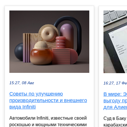
15:27, 08 Авг
16:27, 17 Ф
Советы по улучшению
В мире: 
производительности и внешнего
выгоду п
вида Infiniti
для Алие
Автомобили Infiniti, известные своей
Суд в Баку
роскошью и мощными техническими
карабахск