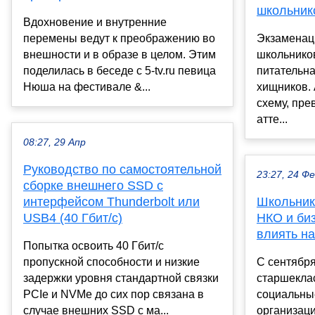
школьник
Вдохновение и внутренние
перемены ведут к преображению во
Экзаменац
внешности и в образе в целом. Этим
школьнико
поделилась в беседе с 5-tv.ru певица
питательн
Нюша на фестивале &...
хищников.
схему, пр
атте...
08:27, 29 Апр
Руководство по самостоятельной
23:27, 24 Ф
сборке внешнего SSD с
интерфейсом Thunderbolt или
Школьник
USB4 (40 Гбит/с)
НКО и биз
влиять н
Попытка освоить 40 Гбит/с
пропускной способности и низкие
С сентября
задержки уровня стандартной связки
старшекла
PCIe и NVMe до сих пор связана в
социальны
случае внешних SSD с ма...
организаци