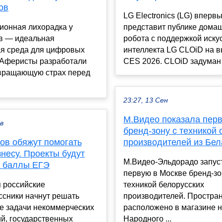
ов
LG Electronics (LG) вперв
ионная лихорадка у
представит публике дома
в — идеальная
робота с поддержкой иску
ая среда для цифровых
интеллекта LG CLOiD на в
 Аферисты разработали
CES 2026. CLOiD задуман д
евращающую страх перед
23:27, 13 Сен
М.Видео показала пер
ев
бренд-зону с техникой 
ов обяжут помогать
производителей из Бел
несу. Проекты будут
М.Видео-Эльдорадо запус
а баллы ЕГЭ
первую в Москве бренд-зо
 российские
техникой белорусских
ссники начнут решать
производителей. Простра
е задачи некоммерческих
расположено в магазине н
й, государственных
Народного ...