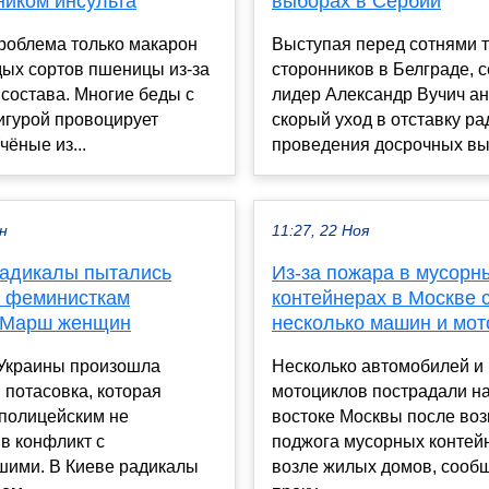
ником инсульта
выборах в Сербии
роблема только макарон
Выступая перед сотнями 
дых сортов пшеницы из-за
сторонников в Белграде, 
 состава. Многие беды с
лидер Александр Вучич а
игурой провоцирует
скорый уход в отставку ра
чёные из...
проведения досрочных выб
ен
11:27, 22 Ноя
радикалы пытались
Из-за пожара в мусорн
 феминисткам
контейнерах в Москве 
 Марш женщин
несколько машин и мот
 Украины произошла
Несколько автомобилей и
потасовка, которая
мотоциклов пострадали на
 полицейским не
востоке Москвы после во
в конфликт с
поджога мусорных контей
шими. В Киеве радикалы
возле жилых домов, сооб