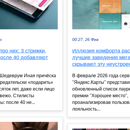
р
00:27, 26 Фев
про них: 3 стрижки,
Иллюзия комфорта рас
после 40 добавляют
лучшие заведения мег
скрывают эту неустрое
 Шедеврум Иная причёска
В феврале 2026 года серв
предательски «подарить»
"Яндекс.Карты" представи
яток лет, даже если лицо
обновленный список лаур
свежо. Стилисты
премии "Хорошее место",
: после 40 не...
проанализировав пользов
лояльность...