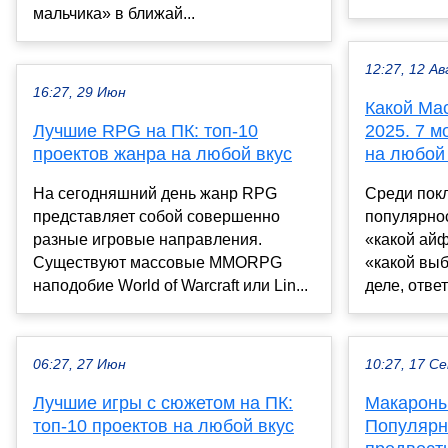
мальчика» в ближай...
12:27, 12 Ав
16:27, 29 Июн
Какой Ma
Лучшие RPG на ПК: топ-10
2025. 7 м
проектов жанра на любой вкус
на любой 
На сегодняшний день жанр RPG
Среди пок
представляет собой совершенно
популярно
разные игровые направления.
«какой айф
Существуют массовые MMORPG
«какой вы
наподобие World of Warcraft или Lin...
деле, ответ
06:27, 27 Июн
10:27, 17 С
Лучшие игры с сюжетом на ПК:
Макароны
топ-10 проектов на любой вкус
Популярн