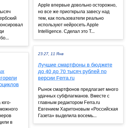
Apple впервые довольно осторожно,
тысяч
но все же приоткрыла завесу над
сербский
тем, как пользователи реально
нонсировал
используют нейросеть Apple
ди
Intelligence. Сделал это Т...
о...
23:27, 11 Янв
Лучшие смартфоны в бюджете
ых
до 40 до 70 тысяч рублей по
сгорели
версии Ferra.ru
оциклов
Рынок смартфонов предлагает много
удачных субфлагманов. Вместе с
 юго-
главным редактором Ferra.ru
зможного
Евгением Харитоновым «Российская
неров
Газета» выделила восемь...
щили в