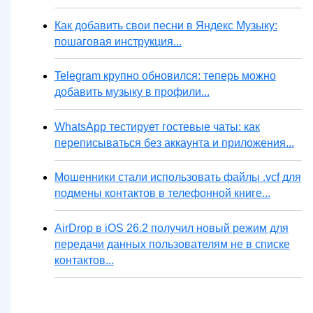
Как добавить свои песни в Яндекс Музыку:
пошаговая инструкция...
Telegram крупно обновился: теперь можно
добавить музыку в профили...
WhatsApp тестирует гостевые чаты: как
переписываться без аккаунта и приложения...
Мошенники стали использовать файлы .vcf для
подмены контактов в телефонной книге...
AirDrop в iOS 26.2 получил новый режим для
передачи данных пользователям не в списке
контактов...