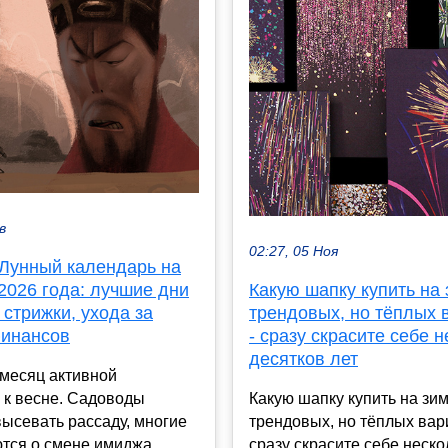
в
02:27, 05 Ноя
 Лунный календарь на
2026 года: лучшие дни
Какую шапку купить на 
 стрижки, ухода за
трендовых, но тёплых 
финансов
- сразу скрасите себе 
десятков лет
 месяц активной
 к весне. Садоводы
Какую шапку купить на зим
ысевать рассаду, многие
трендовых, но тёплых вар
тся о смене имиджа,
сразу скрасите себе неско