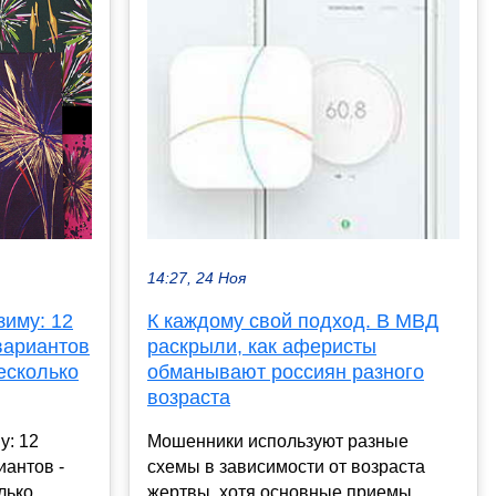
14:27, 24 Ноя
зиму: 12
К каждому свой подход. В МВД
вариантов
раскрыли, как аферисты
несколько
обманывают россиян разного
возраста
у: 12
Мошенники используют разные
иантов -
схемы в зависимости от возраста
лько
жертвы, хотя основные приемы