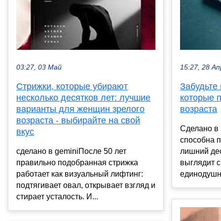
03:27, 03 Май
15:27, 28 Ап
Стрижки, которые убирают
Забудьте 
несколько десятков лет: лучшие
которые 
варианты для женщин зрелого
возраста
возраста - выбирайте на свой
Сделано в
вкус
способна 
сделано в geminiПосле 50 лет
лишний дес
правильно подобранная стрижка
выглядит 
работает как визуальный лифтинг:
единодушны
подтягивает овал, открывает взгляд и
стирает усталость. И...