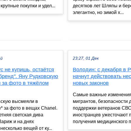
крупные покупки и удел...
десятков лет Шляпы и бер
элегантно, но зимой х...
ай
23:27, 01 Дек
ус не купишь, остаётся
Володин: с декабря в 
бренд". Яну Рудковскую
начнут действовать не
 за фото в тяжёлом
новых законов
Самые важные изменения
вскую высмеяли в
мигрантов, безопасности 
* за фото в вещах Chanel.
поддержки ветеранов СВО
етняя светская дива
иностранцев ужесточают 
Париж и на днях
получения медицинского по
несколько вещей от ку...