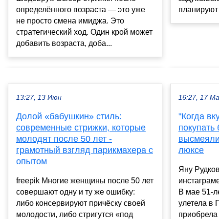
определённого возраста — это уже
планируют 
не просто смена имиджа. Это
стратегический ход. Один крой может
добавить возраста, доба...
13:27, 13 Июн
16:27, 17 М
Долой «бабушкин» стиль:
"Когда вк
современные стрижки, которые
покупать 
молодят после 50 лет -
высмеяли
грамотный взгляд парикмахера с
люксе
опытом
Яну Рудко
freepik Многие женщины после 50 лет
инстаграме
совершают одну и ту же ошибку:
В мае 51-л
либо консервируют причёску своей
улетела в 
молодости, либо стригутся «под
приобрела 