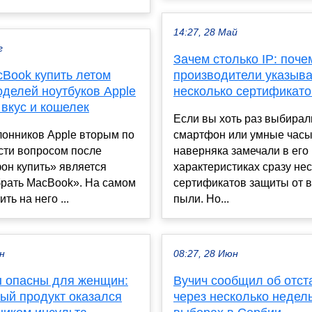
14:27, 28 Май
г
Зачем столько IP: поче
cBook купить летом
производители указыв
оделей ноутбуков Apple
несколько сертификат
вкус и кошелек
Если вы хоть раз выбирал
лонников Apple вторым по
смартфон или умные часы
сти вопросом после
наверняка замечали в его
он купить» является
характеристиках сразу не
брать MacBook». На самом
сертификатов защиты от 
ить на него ...
пыли. Но...
ен
08:27, 28 Июн
 опасны для женщин:
Вучич сообщил об отст
ый продукт оказался
через несколько недель