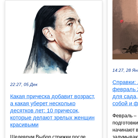
14:27, 28 Ян
Справки:
22:27, 05 Дек
февраль 
Какая прическа добавит возраст,
для сада,
а какая уберет несколько
собой и 
десятков лет: 10 причесок,
Февраль –
которые делают зрелых женщин
подготовки
красивыми
начинают в
Шедеврум Выбор стрижки после
задумываю