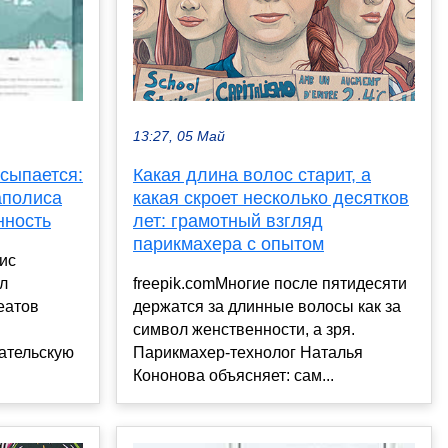
13:27, 05 Май
Какая длина волос старит, а
сыпается:
какая скроет несколько десятков
аполиса
лет: грамотный взгляд
нность
парикмахера с опытом
ис
freepik.comМногие после пятидесяти
л
держатся за длинные волосы как за
еатов
символ женственности, а зря.
Парикмахер-технолог Наталья
ательскую
Кононова объясняет: сам...