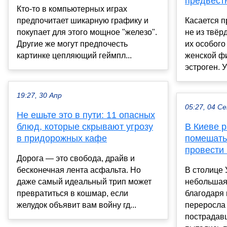
предвест
Кто-то в компьютерных играх
предпочитает шикарную графику и
Касается п
покупает для этого мощное "железо".
не из твёр
Другие же могут предпочесть
их особого
картинке цепляющий геймпл...
женской ф
эстроген. У
19:27, 30 Апр
05:27, 04 С
Не ешьте это в пути: 11 опасных
блюд, которые скрывают угрозу
В Киеве 
в придорожных кафе
помешать
провести
Дорога — это свобода, драйв и
бесконечная лента асфальта. Но
В столице
даже самый идеальный трип может
небольшая 
превратиться в кошмар, если
благодаря
желудок объявит вам войну гд...
переросла 
пострадав