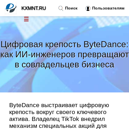
KXMNT.RU
Поиск
Пользователям
☰
Новости
»
Цифровая крепость ByteDance:
Тренды новостей
»
как ИИ-инженеров превращают
в совладельцев бизнеса
Рубрики
»
Правила
»
Контакт
»
ByteDance выстраивает цифровую
крепость вокруг своего ключевого
актива. Владелец TikTok внедрил
механизм специальных акций для