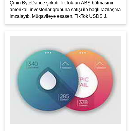
Çinin ByteDance şirkəti TikTok-un ABŞ bölməsinin
amerikalı investorlar qrupuna satışı ilə bağlı razılaşma
imzalayıb. Müqaviləyə əsasən, TikTok USDS J...