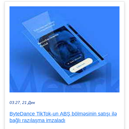
03:27, 21 Дек
ByteDance TikTok-un ABŞ bölməsinin satışı ilə
bağlı razılaşma imzaladı