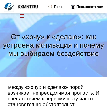
KXMNT.RU
Поиск
Пользователям
☰
Новости
»
От «хочу» к «делаю»: как
Тренды новостей
»
устроена мотивация и почему
мы выбираем бездействие
Рубрики
»
Правила
»
Контакт
»
Между «хочу» и «делаю» порой
возникает непреодолимая пропасть. И
препятствием к первому шагу часто
становятся не обстоятельст...