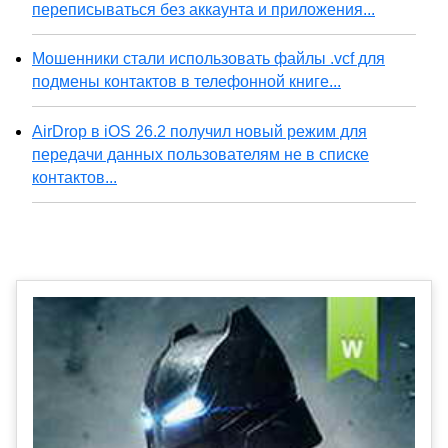
переписываться без аккаунта и приложения...
Мошенники стали использовать файлы .vcf для
подмены контактов в телефонной книге...
AirDrop в iOS 26.2 получил новый режим для
передачи данных пользователям не в списке
контактов...