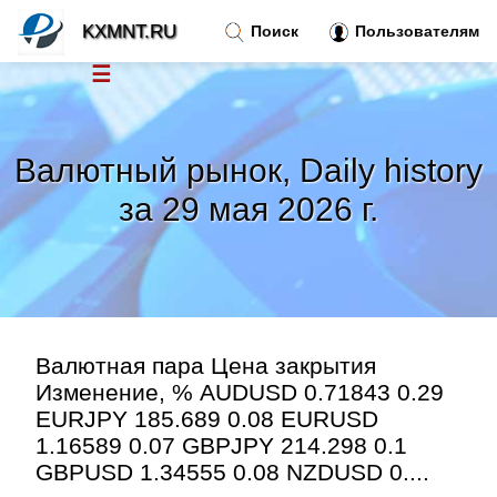
KXMNT.RU
Поиск
Пользователям
☰
Новости
»
Валютный рынок, Daily history
Тренды новостей
»
за 29 мая 2026 г.
Рубрики
»
Правила
»
Валютная пара Цена закрытия
Контакт
»
Изменение, % AUDUSD 0.71843 0.29
EURJPY 185.689 0.08 EURUSD
1.16589 0.07 GBPJPY 214.298 0.1
GBPUSD 1.34555 0.08 NZDUSD 0....