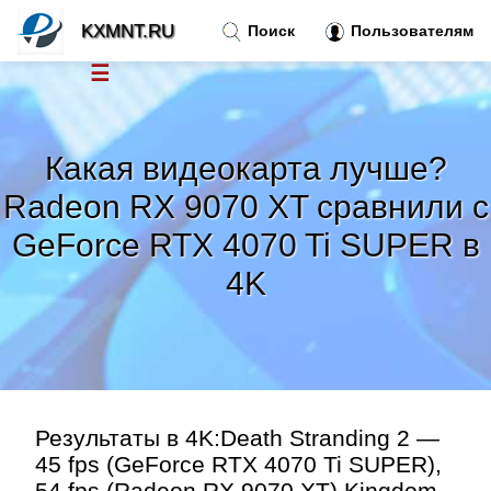
KXMNT.RU
Поиск
Пользователям
☰
Новости
»
Какая видеокарта лучше?
Тренды новостей
»
Radeon RX 9070 XT сравнили с
GeForce RTX 4070 Ti SUPER в
Рубрики
»
4K
Правила
»
Контакт
»
Результаты в 4K:Death Stranding 2 —
45 fps (GeForce RTX 4070 Ti SUPER),
54 fps (Radeon RX 9070 XT).Kingdom