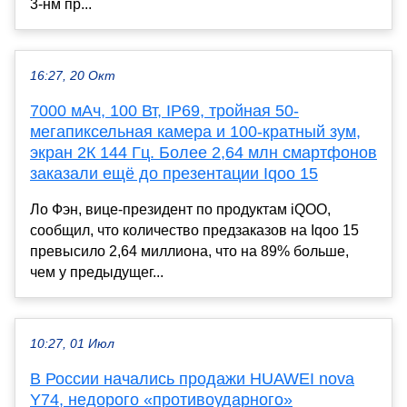
3-нм пр...
16:27, 20 Окт
7000 мАч, 100 Вт, IP69, тройная 50-
мегапиксельная камера и 100-кратный зум,
экран 2К 144 Гц. Более 2,64 млн смартфонов
заказали ещё до презентации Iqoo 15
Ло Фэн, вице-президент по продуктам iQOO,
сообщил, что количество предзаказов на Iqoo 15
превысило 2,64 миллиона, что на 89% больше,
чем у предыдущег...
10:27, 01 Июл
В России начались продажи HUAWEI nova
Y74, недорого «противоударного»