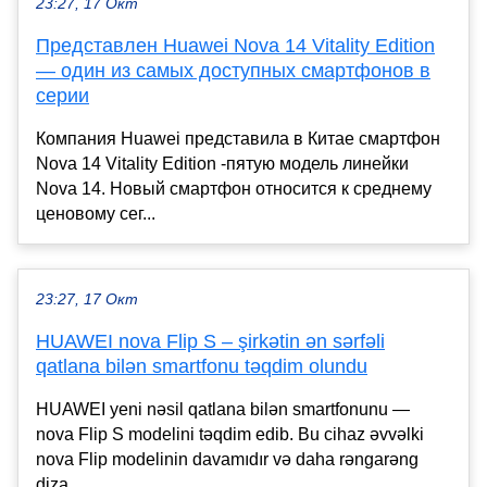
23:27, 17 Окт
Представлен Huawei Nova 14 Vitality Edition
— один из самых доступных смартфонов в
серии
Компания Huawei представила в Китае смартфон
Nova 14 Vitality Edition -пятую модель линейки
Nova 14. Новый смартфон относится к среднему
ценовому сег...
23:27, 17 Окт
HUAWEI nova Flip S – şirkətin ən sərfəli
qatlana bilən smartfonu təqdim olundu
HUAWEI yeni nəsil qatlana bilən smartfonunu —
nova Flip S modelini təqdim edib. Bu cihaz əvvəlki
nova Flip modelinin davamıdır və daha rəngarəng
diza...