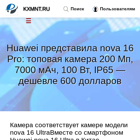
KXMNT.RU
Поиск
Пользователям
☰
Новости
»
Huawei представила nova 16
Тренды новостей
»
Pro: топовая камера 200 Мп,
7000 мАч, 100 Вт, IP65 —
Рубрики
»
дешевле 600 долларов
Правила
»
Контакт
»
Камера соответствует камере модели
nova 16 UltraВместе со смартфоном
Huawei nova 16 Ultra в Китае