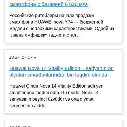
смартфона с батареей 6 620 мАч
Российские ритейлеры начали продажи
смартфона HUAWEI nova Y74 — бюджетной
модели с неплохими характеристиками. Одной из
главных «фишек» гаджета стал ...
23:27, 17 Окт
Huawei Nova 14 Vitality Edition – seriyanın ən
əlçatan smartfonlarından biri təqdim olundu
Huawei Çində Nova 14 Vitality Edition adlı yeni
smartfonunu təqdim edib. Bu model Nova 14
seriyasının beşinci üzvüdür və orta qiymət
seqmentinə aiddi...