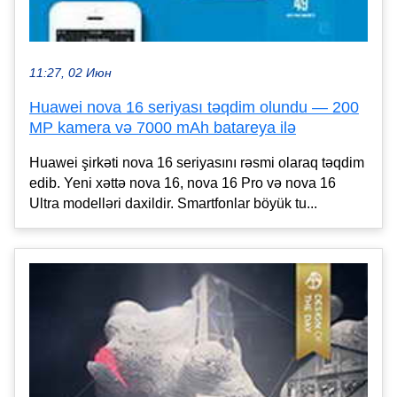
11:27, 02 Июн
Huawei nova 16 seriyası təqdim olundu — 200
MP kamera və 7000 mAh batareya ilə
Huawei şirkəti nova 16 seriyasını rəsmi olaraq təqdim
edib. Yeni xəttə nova 16, nova 16 Pro və nova 16
Ultra modelləri daxildir. Smartfonlar böyük tu...