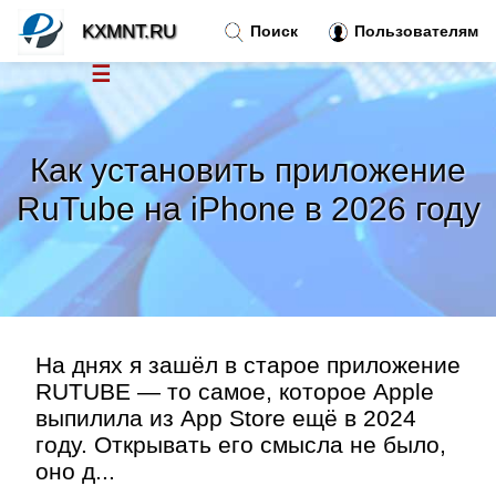
KXMNT.RU
Поиск
Пользователям
☰
Новости
»
Как установить приложение
Тренды новостей
»
RuTube на iPhone в 2026 году
Рубрики
»
Правила
»
На днях я зашёл в старое приложение
Контакт
»
RUTUBE — то самое, которое Apple
выпилила из App Store ещё в 2024
году. Открывать его смысла не было,
оно д...