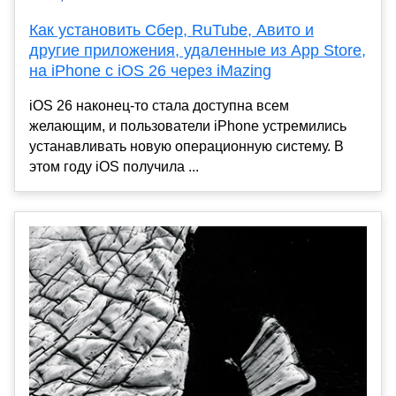
Как установить Сбер, RuTube, Авито и
другие приложения, удаленные из App Store,
на iPhone с iOS 26 через iMazing
iOS 26 наконец-то стала доступна всем
желающим, и пользователи iPhone устремились
устанавливать новую операционную систему. В
этом году iOS получила ...